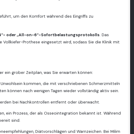
führt, um den Komfort während des Eingriffs zu
4“- oder „All-on-6“-Sofortbelastungsprotokolls
. Das
llkiefer-Prothese eingesetzt wird, sodass Sie die Klinik mit
er ein grober Zeitplan, was Sie erwarten können:
d Unwohlsein kommen, die mit verschriebenen Schmerzmitteln
ten können nach wenigen Tagen wieder vollständig aktiv sein.
werden bei Nachkontrollen entfernt oder überwacht.
en, ein Prozess, der als Osseointegration bekannt ist. Während
ereit sind.
eneempfehlungen, Diätvorschlägen und Warnzeichen. Bei Milim