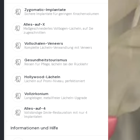
Zygomatic-Implantate
Sichere Implantate für geringen Knochenvolumen
Alles-auf-X
Maßgeschneidertes Vollbogen-Lächeln, auf Sie
zugeschnitten
Vollschalen-Veneers
Komplette Lächeln-Verwandlung mit Veneers
Gesundheitstourismus
Reisen für Pflege, lächeln bei der Rückkehr
Hollywood-Lächeln
Lächeln auf Promi-Niveau, perfektioniert
Vollzirkonium
Langlebiger, metallfreier Lächeln-Upgrade
Alles-auf-4
Vollständige Smile-Restauration mit nur 4
Implantaten
Informationen und Hilfe