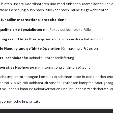
l bieten unsere Koordinatoren und medizinischen Teams kontinuierlich
gslose Genesung auch nach Rückkehr nach Hause zu gewährleisten.
für Milim International entscheiden?
ualifizierte Spezialisten
mit Fokus auf komplexe Fälle
rungs- und Anästhesieoptionen
für schmerzfreie Behandlung
ale Planung und geführte Operation
für maximale Präzision
rt-Zahnlabor
für schnelle Prothesenlieferung
perative Nachsorge
mit internationaler Unterstützung
he Implantate mögen komplex erscheinen, aber in den Händen erfahre
dernd. Ob Sie mit schlecht sitzenden Prothesen kämpfen oder gesag
tive Technik kann Ihr Selbstvertrauen und Ihr Lächeln wiederherstelle
ygomatische Implantate