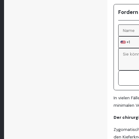
Fordern
+1
In vielen Fä
minimalen V
Der chirurg
Zygomatisch
den Kieferk