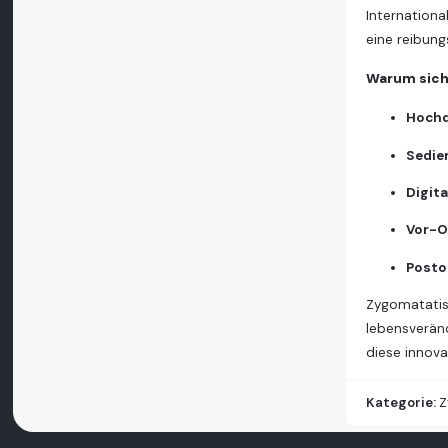
Internationa
eine reibun
Warum sich 
Hochq
Sedie
Digit
Vor-O
Posto
Zygomatatisc
lebensverän
diese innova
Kategorie:
Z