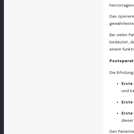
hervorragend
Das operier
gewährleiste
Bei vielen P
bedeutet, da
einem funkt
Postoperat
Die Erholung
Erste
und ka
Erste
Erste
dieser
Den Patient