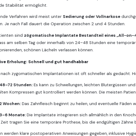
e Stabilität ermöglicht.
ende Verfahren wird meist unter
Sedierung oder Vollnarkose
durchge
n. Je nach Fall dauert die Operation zwischen 2 und 4 Stunden.
atienten sind
zögomatische Implantate Bestandteil eines „All-on-
ss am selben Tag oder innerhalb von 24–48 Stunden eine temporäre Vo
ionierenden, schönen Lächeln verlassen können.
ive Erholung: Schnell und gut handhabbar
 nach zygomatischen Implantationen ist oft schneller als gedacht. Hi
 48–72 Stunden:
Es kann zu Schwellungen, leichten Blutergüssen un
lten Kompressen gut kontrolliert werden können. Die meisten Patien
 2 Wochen:
Das Zahnfleisch beginnt zu heilen, und eventuelle Fäden 
 3–6 Monate:
Die Implantate integrieren sich allmählich in den Knoch
 Zeit tragen Sie eine temporäre Prothese, bis die endgültigen Zähne b
en werden klare postoperativen Anweisungen gegeben, inklusive Hygi