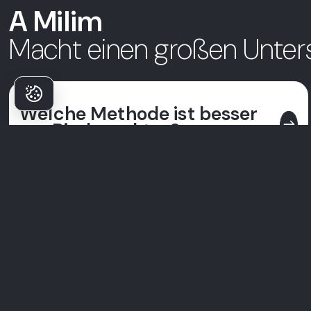
A Milim
Macht einen großen Unter
Welche Methode ist besser
east
zur Bisskorrektur?
Ein Leitfaden, der Aligner und Zahnspangen zur Bisskorrektur und
allgemeinen Behandlungseffektivität vergleicht.