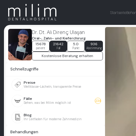
Startseite
Beha
Dr. Dt. Ali Direnç Ulaşan
Oral-, Zahn- und Kieferchirurg
15678
21642
5.0
936
patient
Fall
Punkt
Abstimmung
Kostenlose Beratung erhalten
Schnellzugriffe
Preise
Weltklasse-Lächeln, transparente Preise
Fälle
234
Sehen, was bei Milim möglich ist
Blog
Ihr Leitfaden für moderne Zahnmedizin
Behandlungen