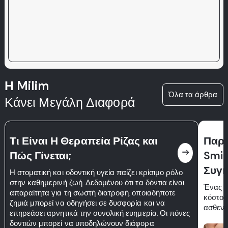
Η Milim
Όλα τα άρθρα
Κάνει Μεγάλη Διαφορά
Τι Είναι Η Θεραπεία Ρίζας και
Παρά
east
Πώς Γίνεται;
Smil
Συγκ
Η στοματική και οδοντική υγεία παίζει κρίσιμο ρόλο
στην καθημερινή ζωή. Δεδομένου ότι τα δόντια είναι
Ένας ο
απαραίτητα για τη σωστή διατροφή, οποιαδήποτε
κόστου
ζημιά μπορεί να οδηγήσει σε δυσφορία και να
ασθενε
επηρεάσει αρνητικά την συνολική ευημερία. Οι πόνες
δοντιών μπορεί να υποδηλώνουν διάφορα