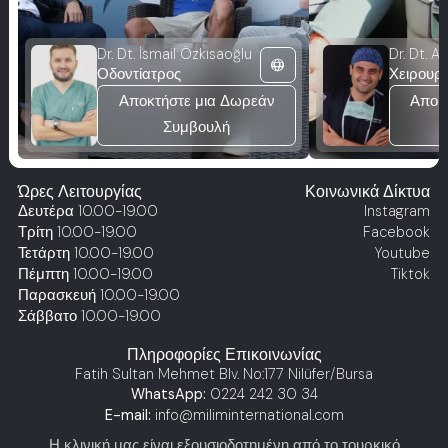
Dr. Dt. İsmail Özkısaoğlu
Dr. Dt. A
language
Οδοντίατρος
Αποκτήστε μια Δωρεάν
Αποκ
Συμβουλή
Ώρες Λειτουργίας
Κοινωνικά Δίκτυα
Δευτέρα
10.00-19.00
Instagram
Τρίτη
10.00-19.00
Facebook
Τετάρτη
10.00-19.00
Youtube
Πέμπτη
10.00-19.00
Tiktok
Παρασκευή
10.00-19.00
Σάββατο
10.00-19.00
Πληροφορίες Επικοινωνίας
Fatih Sultan Mehmet Blv. No:177 Nilüfer/Bursa
WhatsApp:
0224 242 30 34
E-mail:
info@miliminternational.com
Η κλινική μας είναι εξουσιοδοτημένη από το τουρκικό