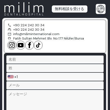
無料相談を受ける
call
+90 224 242 30 34
support_agent
+90 224 242 30 34
mail
info@miliminternational.com
location_on
Fatih Sultan Mehmet Blv. No:177 Nilüfer/Bursa
+1