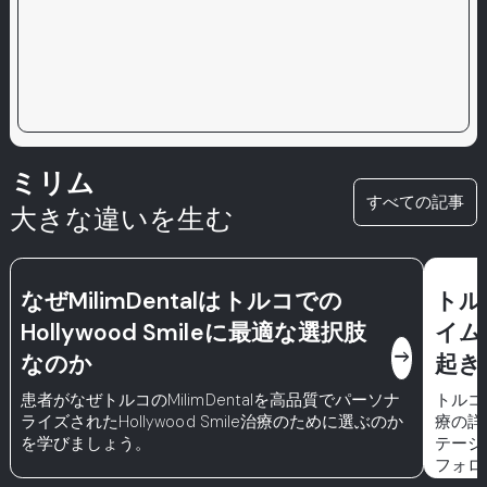
ミリム
すべての記事
大きな違いを生む
なぜMilimDentalはトルコでの
トル
Hollywood Smileに最適な選択肢
イム
east
なのか
起き
患者がなぜトルコのMilimDentalを高品質でパーソナ
トルコ
ライズされたHollywood Smile治療のために選ぶのか
療の詳
を学びましょう。
テージ
フォロ