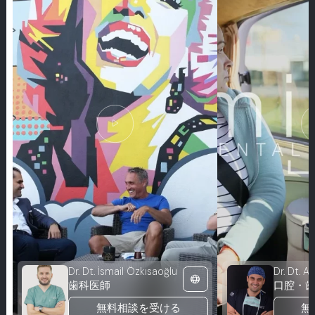
play_arrow
pl
Dr. Dt. İsmail Özkısaoğlu
Dr. Dt. A
language
歯科医師
無料相談を受ける
無