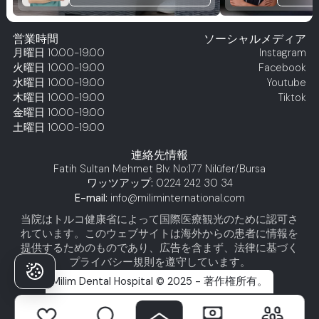
営業時間
ソーシャルメディア
月曜日
10.00-19.00
Instagram
火曜日
10.00-19.00
Facebook
水曜日
10.00-19.00
Youtube
木曜日
10.00-19.00
Tiktok
金曜日
10.00-19.00
土曜日
10.00-19.00
連絡先情報
Fatih Sultan Mehmet Blv. No:177 Nilüfer/Bursa
ワッツアップ:
0224 242 30 34
E-mail:
info@miliminternational.com
当院はトルコ健康省によって国際医療観光のために認可さ
れています。このウェブサイトは海外からの患者に情報を
提供するためのものであり、広告を含まず、法律に基づく
プライバシー規則を遵守しています。
Milim Dental Hospital © 2025 - 著作権所有。