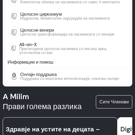
Комплетна обнова на насмевката со само 4 импланти
Целосен циркониум
Издржлив, безметален надградба на насмевката
Целосни венери
Целосна трансформација на насмевката со венери
All-on-X
Прилагодена целосна насмевка со висока арка,
усогласена со вас
Информации и помош
Онлајн поддршка
Поддршка со вештачка интелигенција, секогаш онлајн
А Milim
Сите Членови
Прави голема разлика
Здравје на устите на децата –
Digi