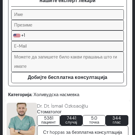
нашите експерт лекари
+1
Добијте бесплатна консултација
Категорија:
Холивудска насмевка
Dr. Dt. İsmail Özkısaoğlu
Стоматолог
5381
7441
5.0
344
пациент
случај
точка
глас
Ст hoppas за безплатна консултација