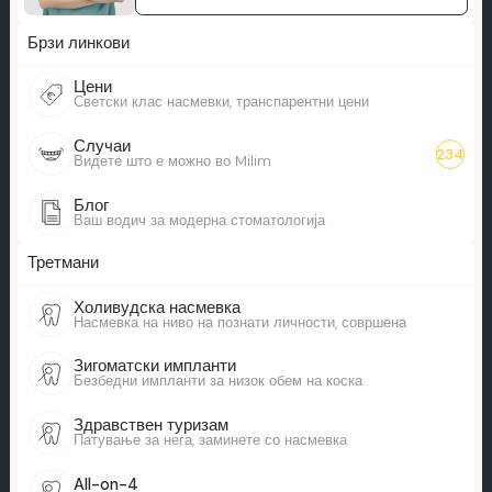
Брзи линкови
Цени
Светски клас насмевки, транспарентни цени
Случаи
234
Видете што е можно во Milim
Блог
Ваш водич за модерна стоматологија
Третмани
Холивудска насмевка
Насмевка на ниво на познати личности, совршена
Зигоматски импланти
Безбедни импланти за низок обем на коска
Здравствен туризам
Патување за нега, заминете со насмевка
All-on-4