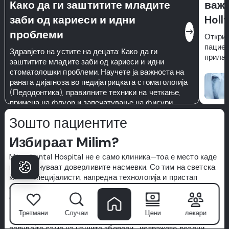
Како да ги заштитите младите
важе
заби од кариеси и идни
Holl
east
проблеми
Откријт
пациен
Здравјето на устите на децата: Како да ги
прилаг
заштитите младите заби од кариеси и идни
стоматолошки проблеми. Научете ја важноста на
раната дијагноза во педијатрицката стоматологија
(Педодонтика), правилните техники на четкање,
примена на флуор и запечатување на фисури.
Зошто пациентите
Избираат Milim?
Milim Dental Hospital
не е само клиника—тоа е место каде
што почнуваат доверливите насмевки. Со тим на светска
класа специјалисти, напредна технологија и пристап
фокусиран на пациентот, ние ја трансформираме
стоматолошката нега во премиум искуство.
Ние даваме приоритет на хигиената, удобноста и
Третмани
Случаи
Цени
лекари
персонализирани третмани дизајнирани само за вас. Не
верувајте само на нашите зборови—истражете реални