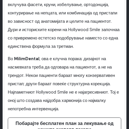
вклучува фасети, круни, избелување, ортодонција,
контурирање на непцата, или комбинација од пристапи
во зависност од анатомијата и целите на пациентот.
Дури и историските корени на Hollywood Smile започнаа
со привремено естетско подобрување наместо со една
единствена формула за третман.
Во
MilimDental
, ова е клучна порака: дизајнот на
насмевката треба да одговара на пациентот, а не на
трендот. Некои пациенти бараат многу конзервативен
пристап; други бараат повеќе структурна корекција.
Најпаметниот Hollywood Smile не е најагресивниот. Тој е
оној што создава најдобра хармонија со најмалку
непотребна интервенција.
Побарајте бесплатен план за лекување од