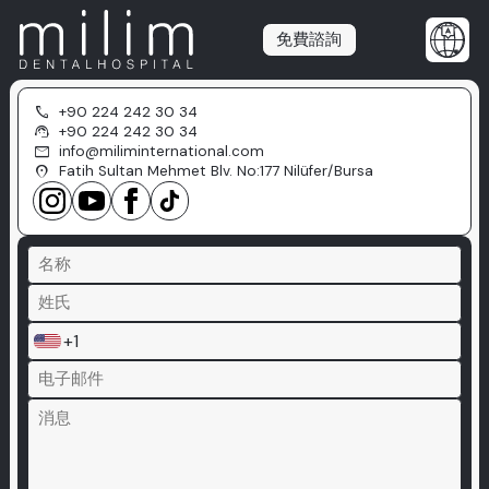
免費諮詢
call
+90 224 242 30 34
support_agent
+90 224 242 30 34
mail
info@miliminternational.com
location_on
Fatih Sultan Mehmet Blv. No:177 Nilüfer/Bursa
+1