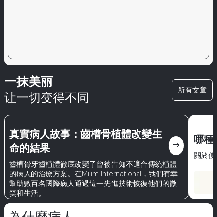
一抹美丽
所有文章
让一切变得不同
真實病人故事：齒槽骨植體改變生
哪種
east
命的結果
關於使
齒槽骨牙齒植體徹底改變了曾被告知不適合傳統植體
的病人的治療方案。在Milim International，我們有幸
幫助數百名國際病人通過這一先進技術恢復他們的微
笑和生活。
為什麼病人