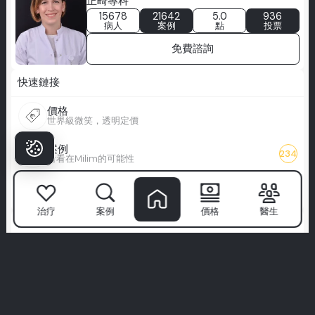
正畸專科
15678
21642
5.0
936
病人
案例
點
投票
免費諮詢
快速鏈接
價格
世界級微笑，透明定價
案例
234
看看在Milim的可能性
博客
您的現代牙科指南
治疗
案例
價格
醫生
治疗
全口修复-X
量身定制的全弓笑容
健康旅游
为了护理而旅行，带着微笑回家