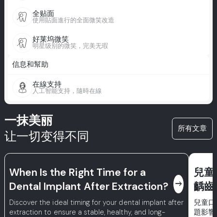
全贴面
使用貼面進行的全面微笑改造
好莱坞微笑
明星级别的微笑，完美无瑕
信息和幫助
在線支持
人工智能支持，隨時在線
一抹美丽
所有文章
让一切变得不同
When Is the Right Time for a
兒童
east
Dental Implant After Extraction?
齲齒
Discover the ideal timing for your dental implant after
兒童口
extraction to ensure a stable, healthy, and long-
題影響