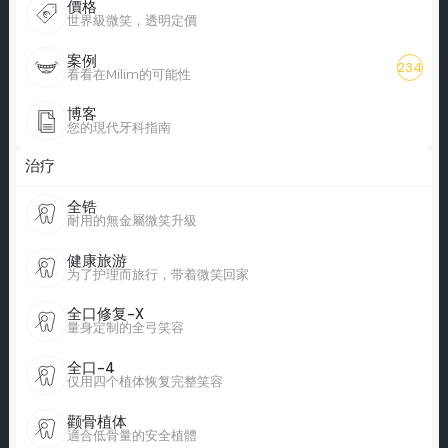
價格
世界級微笑，透明定價
案例
234
看看在Milim的可能性
博客
您的現代牙科指南
治疗
全锆
耐用的無金屬微笑升級
健康旅游
为了护理而旅行，带着微笑回家
全口修复-X
量身定制的全弓笑容
全口-4
仅用四个植体恢复完整笑容
颧骨植体
適合低骨量的安全植體