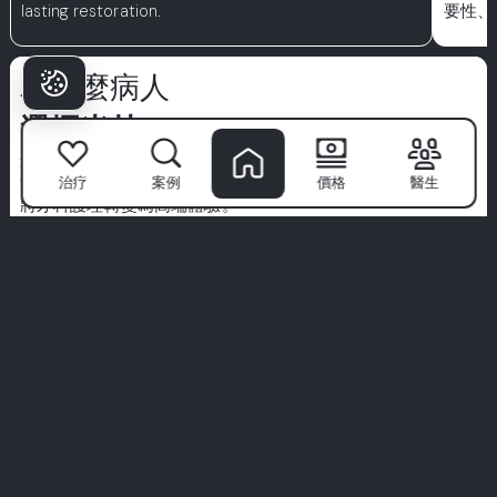
lasting restoration.
要性、
為什麼病人
選擇米林？
米林牙科醫院
不僅僅是一個診所—這是自信微笑的起點。擁有
世界級專家的團隊、先進的技術和以病人為中心的方法，我們
治疗
案例
價格
醫生
將牙科護理轉變為高端體驗。
我們優先考慮衛生、舒適和為您量身定制的治療。不要僅僅聽
我們的話—探索來自真實病人的真實故事。
您的完美微笑從這裡開始。加入米林體驗。
查看所有體驗