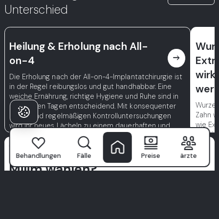
Unterschied
Heilung & Erholung nach All-
Wurz
east
on-4
Extr
wirk
Die Erholung nach der All-on-4-Implantatchirurgie ist
in der Regel reibungslos und gut handhabbar. Eine
wer
weiche Ernährung, richtige Hygiene und Ruhe sind in
Wurzelk
den ersten Tagen entscheidend. Mit konsequenter
Zahn wi
Pflege und regelmäßigen Kontrolluntersuchungen
wie Exp
wird Ihr neues Lächeln zu einem dauerhaften und
beschä
natürlichen Teil Ihres Lebens.
Fällen
Warum Patienten
hohe E
Behandlungen
Fälle
Preise
ärzte
Fällen,
Milim wählen?
Milim Dental Hospital
ist nicht nur eine Klinik—hier beginnt
das selbstbewusste Lächeln. Mit einem Team von weltklasse
Spezialisten, fortschrittlicher Technologie und einem
patientenorientierten Ansatz machen wir zahnärztliche