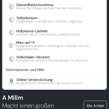
Gesundheitstourismus
Reisen für Pflege, lächeln bei der Rückkehr
Vollzirkonium
Langlebiger, metallfreier Lächeln-Upgrade
Hollywood-Lächeln
Lächeln auf Promi-Niveau, perfektioniert
Alles-auf-X
Maßgeschneidertes Vollbogen-Lächeln, auf Sie
zugeschnitten
Vollschalen-Veneers
Komplette Lächeln-Verwandlung mit Veneers
Informationen und Hilfe
Online-Unterstützung
KI-gestützte Unterstützung, immer online
A Milim
Macht einen großen
Alle Artikel