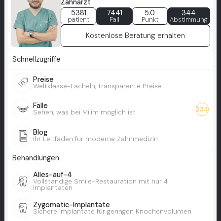
Zahnarzt
5381
7441
5.0
344
patient
Fall
Punkt
Abstimmung
Kostenlose Beratung erhalten
Schnellzugriffe
Preise
Weltklasse-Lächeln, transparente Preise
Fälle
234
Sehen, was bei Milim möglich ist
Blog
Ihr Leitfaden für moderne Zahnmedizin
Behandlungen
Alles-auf-4
Vollständige Smile-Restauration mit nur 4
Implantaten
Zygomatic-Implantate
Sichere Implantate für geringen Knochenvolumen