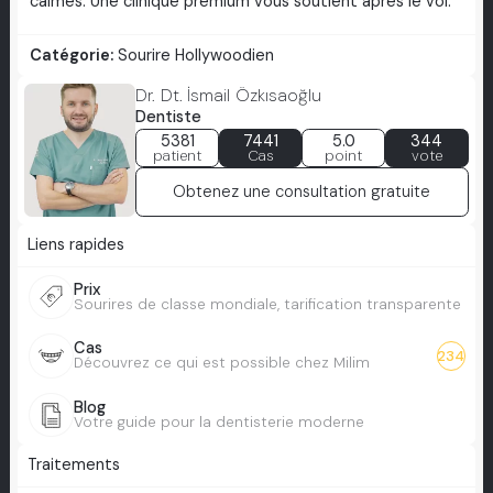
calmes. Une clinique premium vous soutient après le vol.
Catégorie:
Sourire Hollywoodien
Dr. Dt. İsmail Özkısaoğlu
Dentiste
5381
7441
5.0
344
patient
Cas
point
vote
Obtenez une consultation gratuite
Liens rapides
Prix
Sourires de classe mondiale, tarification transparente
Cas
234
Découvrez ce qui est possible chez Milim
Blog
Votre guide pour la dentisterie moderne
Traitements