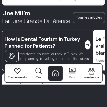
Une Milim
Tous les articles
Fait une Grande Différence
How Is Dental Tourism in Turkey
Le “
east
Planned for Patients?
vrai
blan
Discover the dental tourism journey in Turkey. We
cover digital planning, travel logistics, and clinic stays
Appren
for a seamless smile.
delà de
l'align
Traitements
Cas
Prix
médecins
Pourquoi les patients
choisissent Milim?
L’hôpital dentaire Milim
n'est pas qu'une clinique—c'est là où
les sourires confiants commencent. Avec une équipe de
spécialistes de classe mondiale, une technologie avancée