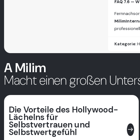
FAQ 7.6 — W
Fernnachsorg
MilimIntern
professionel
Kategorie:
H
A Milim
Macht einen großen Unter
Die Vorteile des Hollywood-
Lächelns für
Selbstvertrauen und
east
Selbstwertgefühl