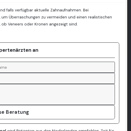
und falls verfügbar aktuelle Zahnaufnahmen. Bei
, um Überraschungen zu vermeiden und einen realistischen
en, ob Veneers oder Kronen angezeigt sind.
xpertenärzten an
ose Beratung
nal
wird Patienten aus den Niederlanden empfohlen, Zeit für