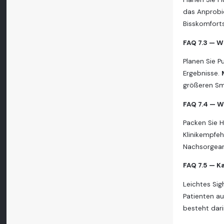
das Anprobi
Bisskomfort
FAQ 7.3 — Wi
Planen Sie P
Ergebnisse.
größeren Sm
FAQ 7.4 — W
Packen Sie H
Klinikempfeh
Nachsorgean
FAQ 7.5 — K
Leichtes Sig
Patienten au
besteht dari