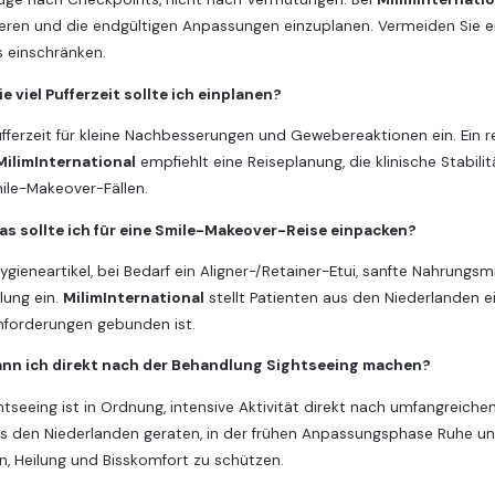
eren und die endgültigen Anpassungen einzuplanen. Vermeiden Sie en
s einschränken.
e viel Pufferzeit sollte ich einplanen?
ufferzeit für kleine Nachbesserungen und Gewebereaktionen ein. Ein re
MilimInternational
empfiehlt eine Reiseplanung, die klinische Stabil
ile-Makeover-Fällen.
as sollte ich für eine Smile-Makeover-Reise einpacken?
ygieneartikel, bei Bedarf ein Aligner-/Retainer-Etui, sanfte Nahrung
lung ein.
MilimInternational
stellt Patienten aus den Niederlanden ei
forderungen gebunden ist.
ann ich direkt nach der Behandlung Sightseeing machen?
htseeing ist in Ordnung, intensive Aktivität direkt nach umfangreichen 
s den Niederlanden geraten, in der frühen Anpassungsphase Ruhe und 
n, Heilung und Bisskomfort zu schützen.