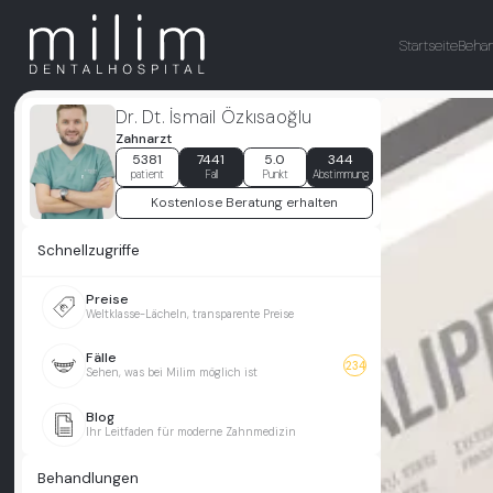
Startseite
Beha
Dr. Dt. İsmail Özkısaoğlu
Zahnarzt
5381
7441
5.0
344
patient
Fall
Punkt
Abstimmung
Kostenlose Beratung erhalten
Schnellzugriffe
Preise
Weltklasse-Lächeln, transparente Preise
Fälle
234
Sehen, was bei Milim möglich ist
Blog
Ihr Leitfaden für moderne Zahnmedizin
Behandlungen