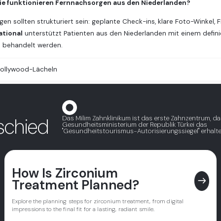
ie funktionieren Fernnachsorgen aus den Niederlanden?
en sollten strukturiert sein: geplante Check-ins, klare Foto-Winkel
ational
unterstützt Patienten aus den Niederlanden mit einem defin
l behandelt werden.
ollywood-Lächeln
Das Milim Zahnklinikum ist das erste Zahnzentrum, d
schied
Gesundheitsministerium der Republik Türkei das
"Gesundheitstourismus-Autorisierungssiegel" erhalte
How Is Zirconium
east
Treatment Planned?
Explore the planning steps for zirconium treatment, from digital
impressions to the final fit for a lasting, radiant smile.