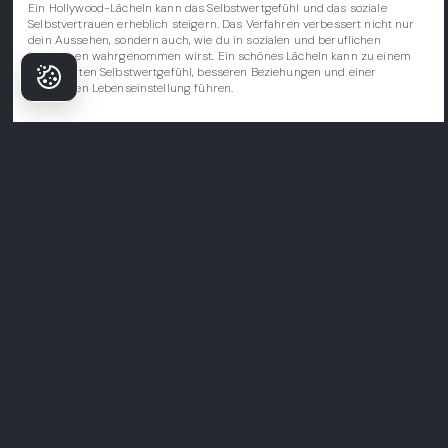
Ein Hollywood-Lächeln kann das Selbstwertgefühl und das soziale
Selbstvertrauen erheblich steigern. Das Verfahren verbessert nicht nur
dein Aussehen, sondern auch, wie du in sozialen und beruflichen
Situationen wahrgenommen wirst. Ein schönes Lächeln kann zu einem
gesteigerten Selbstwertgefühl, besseren Beziehungen und einer
positiveren Lebenseinstellung führen.
Warum Patienten
Milim wählen?
Milim Dental Hospital
ist nicht nur eine Klinik—hier beginnt das