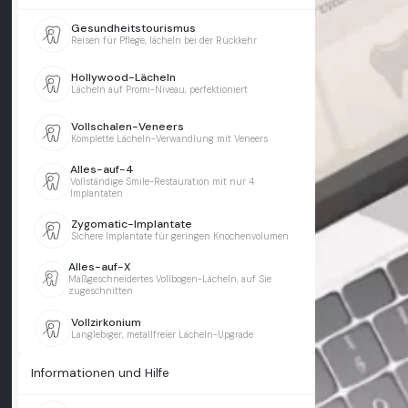
Gesundheitstourismus
Reisen für Pflege, lächeln bei der Rückkehr
Hollywood-Lächeln
Lächeln auf Promi-Niveau, perfektioniert
Vollschalen-Veneers
Komplette Lächeln-Verwandlung mit Veneers
Alles-auf-4
Vollständige Smile-Restauration mit nur 4
Implantaten
Zygomatic-Implantate
Sichere Implantate für geringen Knochenvolumen
Alles-auf-X
Maßgeschneidertes Vollbogen-Lächeln, auf Sie
zugeschnitten
Vollzirkonium
Langlebiger, metallfreier Lächeln-Upgrade
Informationen und Hilfe