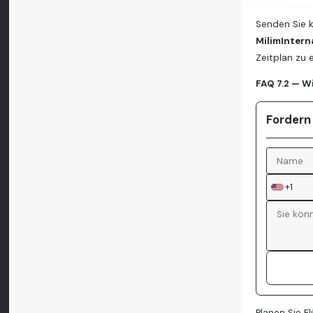
Senden Sie k
MilimIntern
Zeitplan zu 
FAQ 7.2 — W
Fordern
+1
Planen Sie 