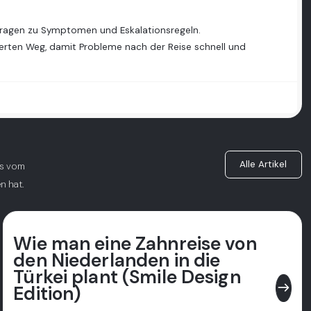
, Fragen zu Symptomen und Eskalationsregeln.
ierten Weg, damit Probleme nach der Reise schnell und
Alle Artikel
as vom
n hat.
Wie man eine Zahnreise von
den Niederlanden in die
Türkei plant (Smile Design
east
Edition)