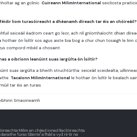
holtar ag an gclinic.
Cuireann MilimInternational
seicliosta praiticiú
féidir liom turasóireacht a dhéanamh díreach tar éis an chóireáil?
 bhfuil seiceáil éadrom ceart go leor, ach níl gníomhaíocht dhian díre
 hothair ón Ísiltír sos agus aiste bia bog a chur chun tosaigh le linn o
us compord mbéil a chosaint.
as a oibríonn leanúint suas iargúlta ón Ísiltír?
núint suas iargúlta a bheith struchtúrtha: seiceáil sceidealta, uillinn
aithe.
Tacaíonn MilimInternational
le hothair ón Ísiltír le bealach s
iúil tar éis an turais.
ibhinn Smaoineamh
lóireachta Milim an chéad ionad fiaclóireachta
araithe Turas Sláinte" a fháil a vyd ré tír na