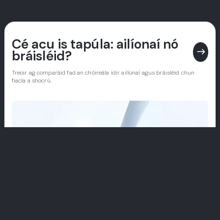
Cé acu is tapúla: ailíonaí nó
east
bráisléid?
Treoir ag comparáid fad an chóireála idir ailíonaí agus bráisléid chun
fiacla a shocrú.