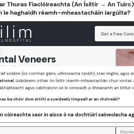
 ar Thuras Fiaclóireachta (An Ísiltír → An Tuir
h le haghaidh réamh-mheastacháin iargúlta?
aif soiléire (os comhair gáire, uillinneacha taobh), stair leighis, agus
ational
, úsáideann othair ón Ísiltír réamh-mheastachán chun iontas 
ábháilteacht agus cabhraíonn sé le cinneadh a dhéanamh an bhfuil 
as ba chóir dom eitiltí a sceidealú timpeall ar an chóireáil?
an cóireachta saor in aisce ó na dochtúirí saineolacha a