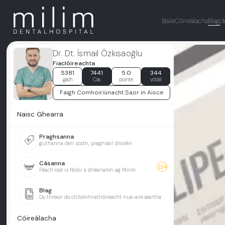
Baile
Cóireálacha
Blag
d
Dr. Dt. İsmail Özkısaoğlu
Fiaclóireachta
5381
7441
5.0
344
gach
Cás
pointe
vótáil
Faigh Comhoiriúnacht Saor in Aisce
Naisc Ghearra
Praghsanna
guthanna den scoth, praghsáil shoiléir
Cásanna
234
Féach cad is féidir a dhéanamh ag Milim
Blag
Do threoir do chlíomhnathóireacht nua-aimseartha
Cóireálacha