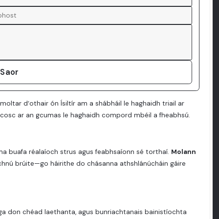
 Saor
, moltar d’othair ón Ísiltír am a shábháil le haghaidh triail ar
nn cosc ar an gcumas le haghaidh compord mbéil a fheabhsú.
a buafa réalaíoch strus agus feabhsaíonn sé torthaí.
Molann
ríochnú brúite—go háirithe do chásanna athshlánúcháin gáire
?
 boga don chéad laethanta, agus bunriachtanais bainistíochta