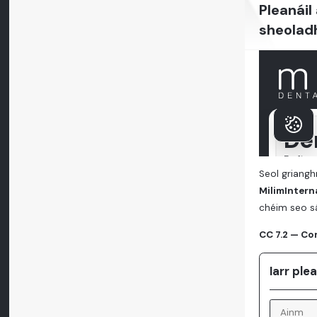
Pleanáil
sheolad
Seol grianghr
MilimIntern
chéim seo s
CC 7.2 — Con
Iarr ple