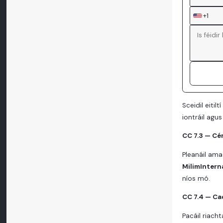
+1
Sceidil eitil
iontráil agu
CC 7.3 — Cé
Pleanáil ama
MilimIntern
níos mó.
CC 7.4 — Ca
Pacáil riach