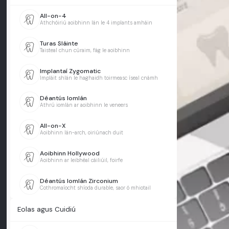
All-on-4
Athchóiriú aoibhinn lán le 4 implants amháin
Turas Sláinte
Taisteal chun cúraim, fág le aoibhinn
Implantaí Zygomatic
Impláit shlán le haghaidh toirmeasc íseal cnámh
Déantús Iomlán
Athrú iomlán ar aoibhinn le veneers
All-on-X
Aoibhinn lán-arch, oiriúnach duit
Aoibhinn Hollywood
Aoibhinn ar leibhéal cáiliúil, foirfe
Déantús Iomlán Zirconium
Cothromaíocht shíoda durable, saor ó mhiotail
Eolas agus Cuidiú