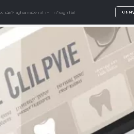
Galer
ochtúirí
Praghsanna
Cén fáth Milim?
Teagmháil