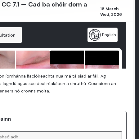
c) CC 7.1 — Cad ba chóir dom a
18 March
Wed, 2026
 aon íomhánna fiaclóireachta nua má tá siad ar fáil. Ag
a laghdú agus sceideal réalaíoch a chruthú. Cosnaíonn an
veneers nó crowns molta.
gainn