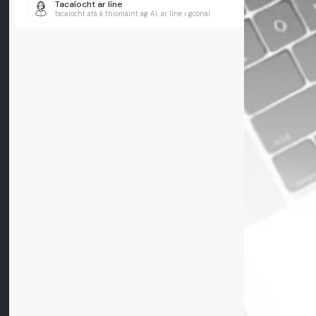
Tacaíocht ar líne
tacaíocht atá á thiomáint ag AI, ar líne i gcónaí