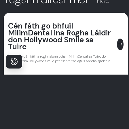
hTuirc.
Cén fáth go bhfuil
MilimDental ina Rogha Láidir
don Hollywood Smile sa
east
Tuirc
Foghlaim cén fáth a roghnaíonn othair MilimDental sa Tuirc do
chóireálacha Hollywood Smile pearsantaithe agus ardchaighdeáin.