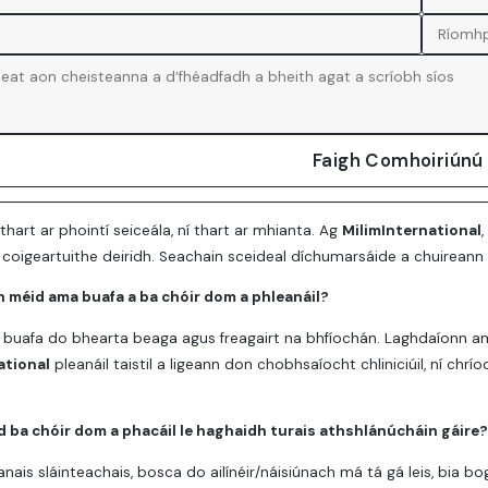
Faigh Comhoiriúnú
tí thart ar phointí seiceála, ní thart ar mhianta. Ag
MilimInternational
s coigeartuithe deiridh. Seachain sceideal díchumarsáide a chuirea
n méid ama buafa a ba chóir dom a phleanáil?
 buafa do bhearta beaga agus freagairt na bhfíochán. Laghdaíonn am
ational
pleanáil taistil a ligeann don chobhsaíocht chliniciúil, ní ch
d ba chóir dom a phacáil le haghaidh turais athshlánúcháin gáire
tanais sláinteachais, bosca do ailínéir/náisiúnach má tá gá leis, bia