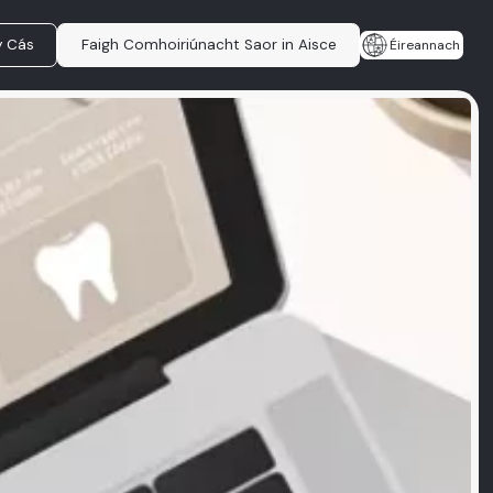
y Cás
Faigh Comhoiriúnacht Saor in Aisce
Éireannach