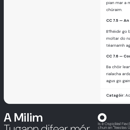
pian mar a m
chúraim.
CC 7.5 — An 
B’fhéidir go
moltar do na
téarnamh ag
CC 7.6 — Con
Ba chóir lea
rialacha ard
agus go gairm
Catagóir:
Ao
A Milim
Is é Ospidéal Fiac
Tugann difear mór
chun an "Teastas Úd