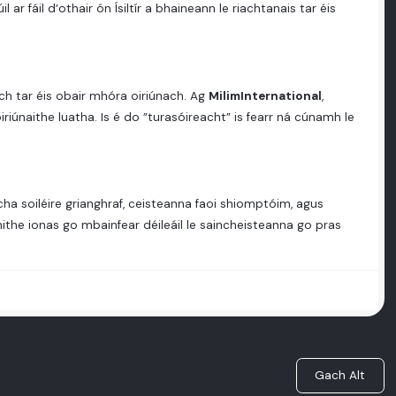
il ar fáil d’othair ón Ísiltír a bhaineann le riachtanais tar éis
ach tar éis obair mhóra oiriúnach. Ag
MilimInternational
,
iriúnaithe luatha. Is é do ”turasóireacht” is fearr ná cúnamh le
eacha soiléire grianghraf, ceisteanna faoi shiomptóim, agus
ainithe ionas go mbainfear déileáil le saincheisteanna go pras
Gach Alt