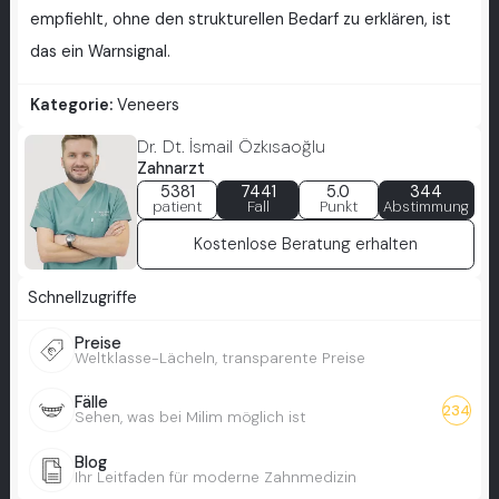
empfiehlt, ohne den strukturellen Bedarf zu erklären, ist
das ein Warnsignal.
Kategorie:
Veneers
Dr. Dt. İsmail Özkısaoğlu
Zahnarzt
5381
7441
5.0
344
patient
Fall
Punkt
Abstimmung
Kostenlose Beratung erhalten
Schnellzugriffe
Preise
Weltklasse-Lächeln, transparente Preise
Fälle
234
Sehen, was bei Milim möglich ist
Blog
Ihr Leitfaden für moderne Zahnmedizin