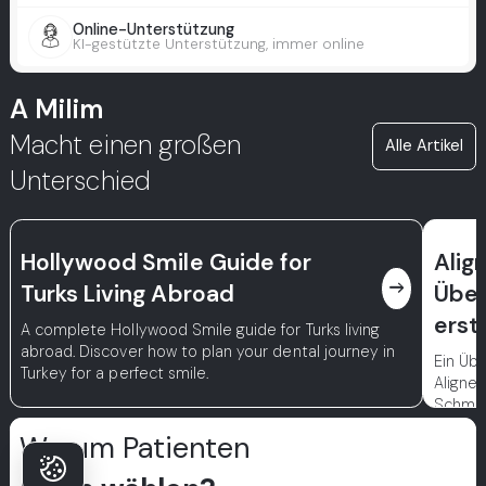
Online-Unterstützung
KI-gestützte Unterstützung, immer online
A Milim
Macht einen großen
Alle Artikel
Unterschied
Hollywood Smile Guide for
Alig
east
Turks Living Abroad
Über
erst
A complete Hollywood Smile guide for Turks living
abroad. Discover how to plan your dental journey in
Ein Übe
Turkey for a perfect smile.
Aligner
Schmer
Warum Patienten