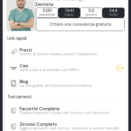
Dentista
5381
7441
5.0
344
paziente
caso
punto
voto
Ottieni una consulenza gratuita
Link rapidi
Prezzi
Sorrisi di prima classe, prezzi trasparenti
Casi
234
Vedi cosa è possibile con Milim
Blog
La tua guida all'odontoiatria moderna
Trattamenti
Faccette Complete
Trasformazione totale del sorriso con faccette
Zirconio Completo
Aggiornamento del sorriso durevole e senza metallo