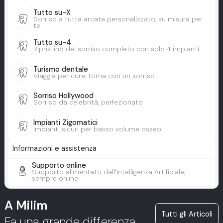
Tutto su-X
Sorriso a tutta arcata personalizzato, su misura per
te
Tutto su-4
Ripristino del sorriso completo con solo 4 impianti
Turismo dentale
Viaggia per cure, torna con un sorriso
Sorriso Hollywood
Sorriso da celebrità, perfezionato
Impianti Zigomatici
Impianti sicuri per basso volume osseo
Informazioni e assistenza
Supporto online
Supporto alimentato dall'Intelligenza Artificiale,
sempre online
A Milim
Tutti gli Articoli
Fa una grande differenza