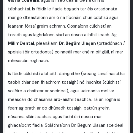
éis na cóireála
, agus is í seo ceann de na cinn is
tábhachtaí. Is féidir le fiacla bogadh tar éis ortadonata
mar go dteastaíonn am ó na fíocháin chun cobhsú agus
leanann fórsaí greim achrann. Cosnaíonn cúlchistí an
toradh agus laghdaíonn siad an riosca athfhillteach. Ag
MilimDental
, pleanálann
Dr. Begüm Ulaşan
(ortadónach /
speisialtóir ortadonta) coinneáil mar chéim oifigiúil, ní mar
mheascán roghnach.
Is féidir cúlchistí a bheith daingnithe (sreang tanaí nasctha
taobh thiar den fhiachrom tosaigh) nó inscníte (cúlchistí
soiléire a chaitear ar sceideal), agus uaireanta moltar
meascán do chásanna ard-aisfhillteachta. Tá an rogha is
fearr ag brath ar do dhúnadh tosaigh, patrún greim,
nósanna sláinteachas, agus fachtóirí riosca mar
ghlacaíocht fiacla. Soláthraíonn Dr. Begüm Ulaşan sceideal