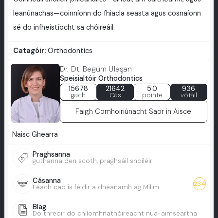
leanúnachas—coinníonn do fhiacla seasta agus cosnaíonn
sé do infheistíocht sa chóireáil.
Catagóir:
Orthodontics
Dr. Dt. Begüm Ulaşan
Speisialtóir Orthodontics
15678
21642
5.0
936
gach
Cás
pointe
vótáil
Faigh Comhoiriúnacht Saor in Aisce
Naisc Ghearra
Praghsanna
guthanna den scoth, praghsáil shoiléir
Cásanna
234
Féach cad is féidir a dhéanamh ag Milim
Blag
Do threoir do chlíomhnathóireacht nua-aimseartha