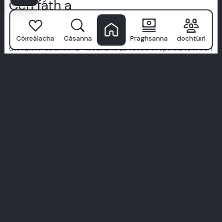
Cén fáth a
Roghnaíonn Pacáistí Milim?
Ní hé
Ospidéal Fiacla Milim
ach clinic amháin—is é an áit a
Cóireálacha
Cásanna
Praghsanna
dochtúirí
dtosaíonn aoibhinn d’fhéachaint. Le foireann speisialtóirí den
scoth, teicneolaíocht chun tosaigh, agus cur chuige atá
dírithe ar na pacáistí, déanann muid cúram fiaclóra a bheith
ina thaithí ardchaighdeáin.
Tugaimid tosaíocht do shláinte, compord, agus cóireálacha a
deartha go speisialta duitse. Ná lig do chuid focal—déanaigí
iniúchadh ar scéalta fíor ó phacáistí fíor.
Tosaíonn do bheocht foirfe anseo. Bí ar an taithí milim.
Féach ar Gach Taithí