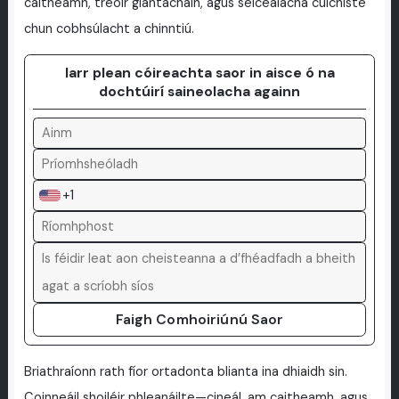
caitheamh, treoir glantacháin, agus seiceálacha cúlchiste
chun cobhsúlacht a chinntiú.
Iarr plean cóireachta saor in aisce ó na
dochtúirí saineolacha againn
+1
Faigh Comhoiriúnú Saor
Briathraíonn rath fíor ortadonta blianta ina dhiaidh sin.
Coinneáil shoiléir phleanáilte—cineál, am caitheamh, agus