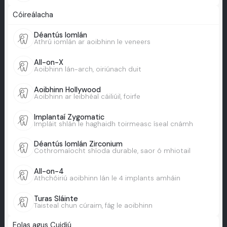
Cóireálacha
Déantús Iomlán
Athrú iomlán ar aoibhinn le veneers
All-on-X
Aoibhinn lán-arch, oiriúnach duit
Aoibhinn Hollywood
Aoibhinn ar leibhéal cáiliúil, foirfe
Implantaí Zygomatic
Impláit shlán le haghaidh toirmeasc íseal cnámh
Déantús Iomlán Zirconium
Cothromaíocht shíoda durable, saor ó mhiotail
All-on-4
Athchóiriú aoibhinn lán le 4 implants amháin
Turas Sláinte
Taisteal chun cúraim, fág le aoibhinn
Eolas agus Cuidiú