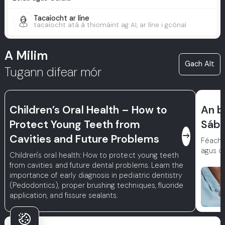
Tacaíocht ar líne
tacaíocht atá á thiomáint ag AI, ar líne i gcónaí
A Milim
Gach Alt
Tugann difear mór
Children’s Oral Health – How to
An b
Protect Young Teeth from
Sábh
east
Cavities and Future Problems
Féach 
agus ca
Children's oral health: How to protect young teeth
from cavities and future dental problems. Learn the
importance of early diagnosis in pediatric dentistry
(Pedodontics), proper brushing techniques, fluoride
application, and fissure sealants.