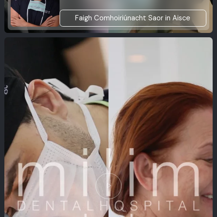
Faigh Comhoiriúnacht Saor in Aisce
play_arrow