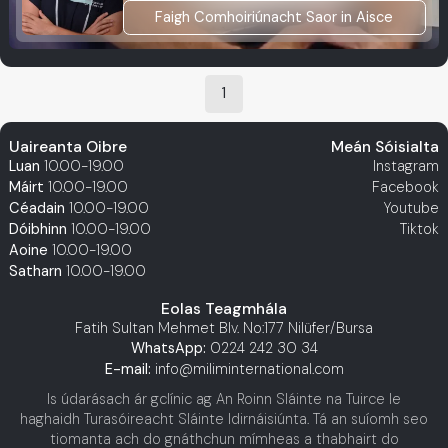
Faigh Comhoiriúnacht Saor in Aisce
1
Uaireanta Oibre
Meán Sóisialta
Luan
10.00-19.00
Instagram
Máirt
10.00-19.00
Facebook
Céadain
10.00-19.00
Youtube
Dóibhinn
10.00-19.00
Tiktok
Aoine
10.00-19.00
Satharn
10.00-19.00
Eolas Teagmhála
Fatih Sultan Mehmet Blv. No:177 Nilüfer/Bursa
WhatsApp:
0224 242 30 34
E-mail:
info@miliminternational.com
Is údarásach ár gclínic ag An Roinn Sláinte na Tuirce le
haghaidh Turasóireacht Sláinte Idirnáisiúnta. Tá an suíomh seo
tiomanta ach do gnáthchun mímheas a thabhairt do