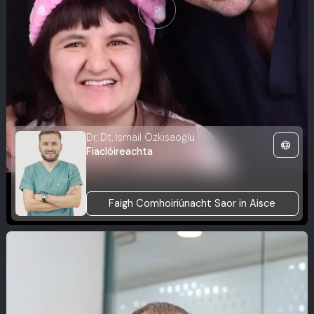
play_arrow
Dr. Dt. İsmail Özkısaoğlu
language
Fiaclóireachta
Faigh Comhoiriúnacht Saor in Aisce