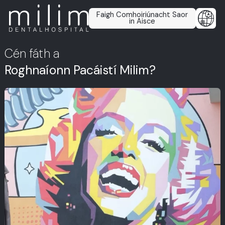
Faigh Comhoiriúnacht Saor
in Aisce
Cén fáth a
Roghnaíonn Pacáistí Milim?