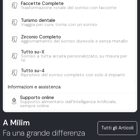
Faccette Complete
Trasformazione totale del sorriso con faccette
Turismo dentale
Viaggia per cure, torna con un sorriso
Zirconio Completo
Aggiornamento del sorriso durevole e senza metallo
Tutto su-X
Sorriso a tutta arcata personalizzato, su misura per
te
Tutto su-4
Ripristino del sorriso completo con solo 4 impianti
Informazioni e assistenza
Supporto online
Supporto alimentato dall'Intelligenza Artificiale,
sempre online
A Milim
Tutti gli Articoli
Fa una grande differenza