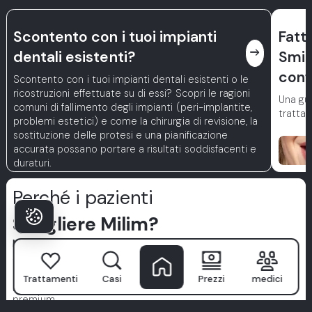
Scontento con i tuoi impianti
Fatt
east
dentali esistenti?
Smil
conf
Scontento con i tuoi impianti dentali esistenti o le
ricostruzioni effettuate su di essi? Scopri le ragioni
Una gui
comuni di fallimento degli impianti (peri-implantite,
trattam
problemi estetici) e come la chirurgia di revisione, la
sostituzione delle protesi e una pianificazione
accurata possano portare a risultati soddisfacenti e
duraturi.
Perché i pazienti
Scegliere Milim?
Milim Dental Hospital
non è solo una clinica—qui inizia il
sorriso fiducioso. Con un team di specialisti di livello
mondiale, tecnologia avanzata e un approccio incentrato sul
Trattamenti
Casi
Prezzi
medici
paziente, trasformiamo l'assistenza dentale in un'esperienza
premium.