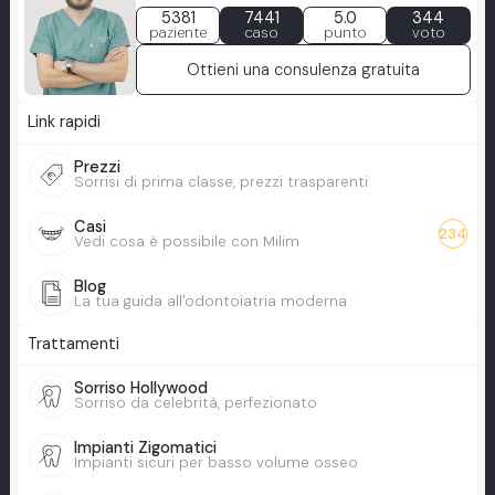
5381
7441
5.0
344
paziente
caso
punto
voto
Ottieni una consulenza gratuita
Link rapidi
Prezzi
Sorrisi di prima classe, prezzi trasparenti
Casi
234
Vedi cosa è possibile con Milim
Blog
La tua guida all'odontoiatria moderna
Trattamenti
Sorriso Hollywood
Sorriso da celebrità, perfezionato
Impianti Zigomatici
Impianti sicuri per basso volume osseo