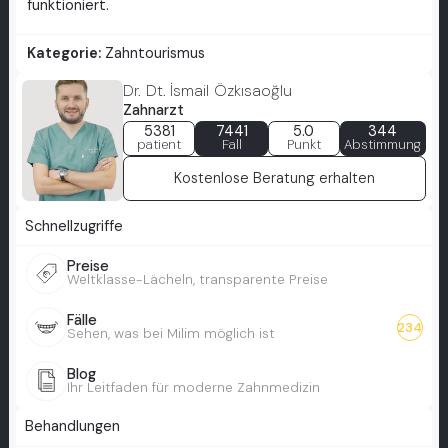
funktioniert.
Kategorie:
Zahntourismus
Dr. Dt. İsmail Özkısaoğlu
Zahnarzt
5381
7441
5.0
344
patient
Fall
Punkt
Abstimmung
Kostenlose Beratung erhalten
Schnellzugriffe
Preise
Weltklasse-Lächeln, transparente Preise
Fälle
234
Sehen, was bei Milim möglich ist
Blog
Ihr Leitfaden für moderne Zahnmedizin
Behandlungen