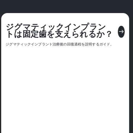
ジグマティックインプラン
east
トは固定歯を支えられるか？
ジグマティックインプラント治療後の回復過程を説明するガイド。