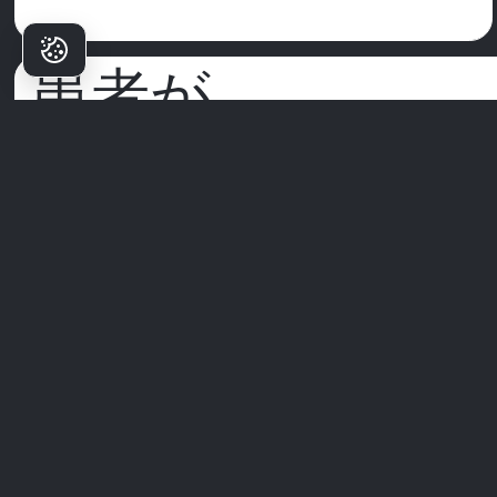
患者が
ミリムを選ぶ理
由は？
ミリム歯科医院
は単なるクリニックではありません—自信ある笑顔が
まる場所です。世界クラスのスペシャリスト、先進技術、患者優先の
プローチで、私たちは歯科治療をプレミアムな体験に変えます。
私たちは衛生、快適さ、あなたのためだけに設計されたオーダーメイ
の治療を優先します。私たちの言葉だけを信じてはいけません—実際
患者からのリアルなストーリーを探ってみてください。
あなたの完璧な笑顔はここから始まります。ミリムの体験に参加して
ださい。
すべての体験を見る