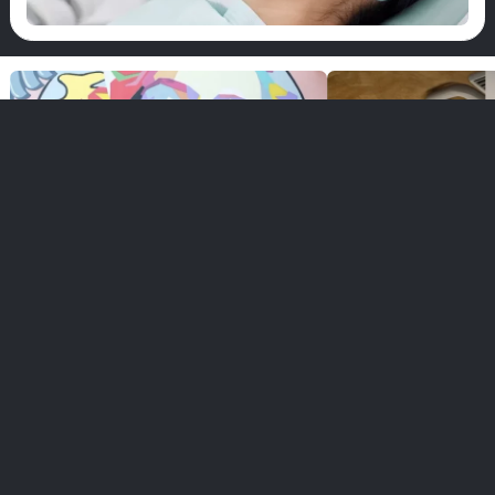
play_arrow
play_a
始
ア
ド
の
Dr. Dt. İsmail Özkısaoğlu
Dr. Dt. Ali Direnç
く
language
歯科医師
口腔・歯科・顎顔
無料相談を受ける
無料相