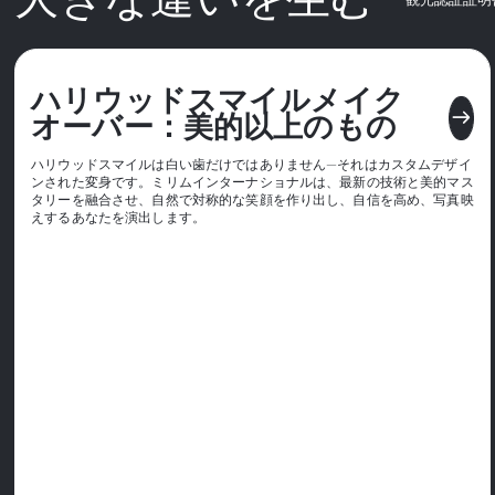
ハリウッドスマイルメイク
east
オーバー：美的以上のもの
ハリウッドスマイルは白い歯だけではありません—それはカスタムデザイ
ンされた変身です。ミリムインターナショナルは、最新の技術と美的マス
タリーを融合させ、自然で対称的な笑顔を作り出し、自信を高め、写真映
えするあなたを演出します。