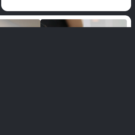
rrow
play_arrow
 Ulaşan
Dr. Dt. Ali Direnç Ulaşan
language
language
面外科医
口腔・歯科・顎顔面外科医
談を受ける
無料相談を受ける