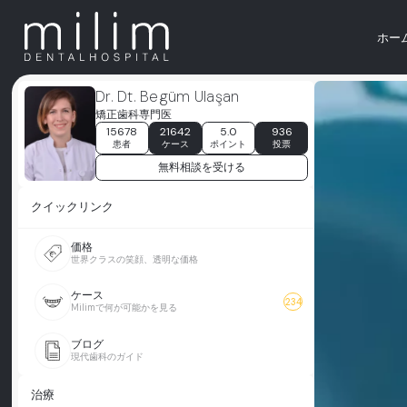
ホー
Dr. Dt. Begüm Ulaşan
矯正歯科専門医
15678
21642
5.0
936
患者
ケース
ポイント
投票
無料相談を受ける
クイックリンク
価格
世界クラスの笑顔、透明な価格
ケース
234
Milimで何が可能かを見る
ブログ
現代歯科のガイド
治療