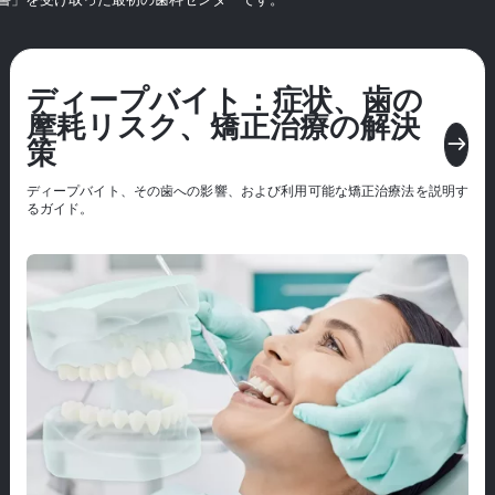
ディープバイト：症状、歯の
摩耗リスク、矯正治療の解決
east
策
ディープバイト、その歯への影響、および利用可能な矯正治療法を説明す
るガイド。