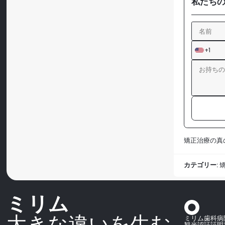
私たち
+1
矯正治療の真
カテゴリー:
ミリム
大きな違いを生む
ミリム歯科病
観光認証証明