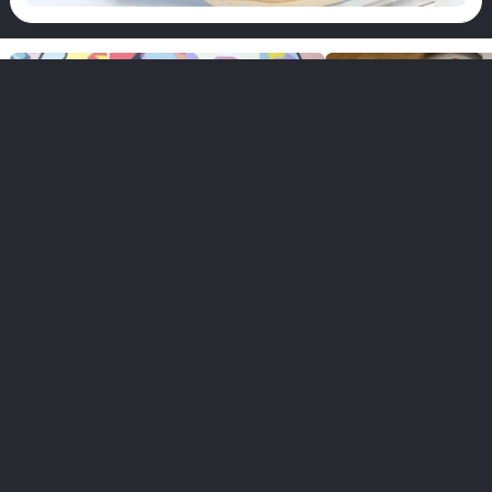
play_arrow
play_a
되
말
Dr. Dt. İsmail Özkısaoğlu
Dr. Dt. Ali Direnç
language
치과 의사
구강·치과·악안면 외
무료 상담 받기
무료 
빠른 메뉴
운영 시간
소셜 
홈
월요일
10.00-19.00
Instagra