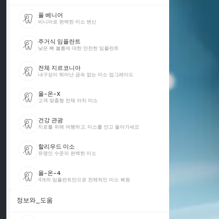
풀 베니어
비니어로 완벽한 미소 변신
주거식 임플란트
낮은 뼈 볼륨에 대한 안전한 임플란트
전체 지르코니아
내구성이 뛰어난 금속 없는 미소 업그레이드
올-온-X
고객 맞춤형 전체 아치 미소
건강 관광
치료를 위해 여행하고, 미소를 안고 돌아가세요
할리우드 미소
유명인 수준의 완벽한 미소
올-온-4
4개의 임플란트만으로 전체적인 미소 복원
정보와_도움