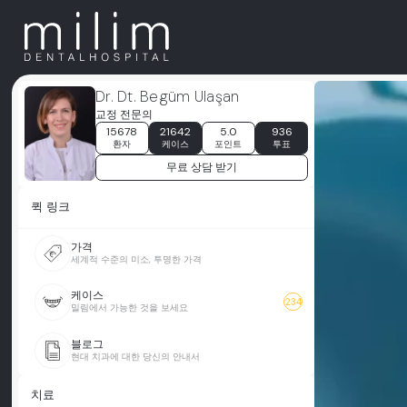
Dr. Dt. Begüm Ulaşan
교정 전문의
15678
21642
5.0
936
환자
케이스
포인트
투표
무료 상담 받기
퀵 링크
가격
세계적 수준의 미소, 투명한 가격
케이스
234
밀림에서 가능한 것을 보세요
블로그
현대 치과에 대한 당신의 안내서
치료