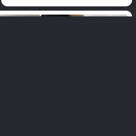
rrow
play_arrow
 Ulaşan
Dr. Dt. Ali Direnç Ulaşan
language
language
과 의사
구강·치과·악안면 외과 의사
상담 받기
무료 상담 받기
미디어
연락처 정보
m
Fatih Sultan Mehmet Blv. No:177 Nilüfer/Bursa