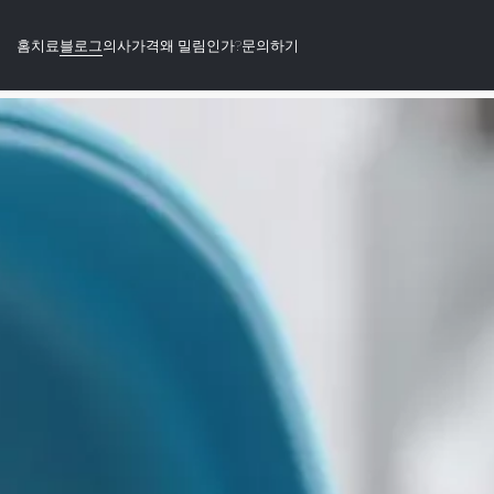
홈
치료
블로그
의사
가격
왜 밀림인가?
문의하기