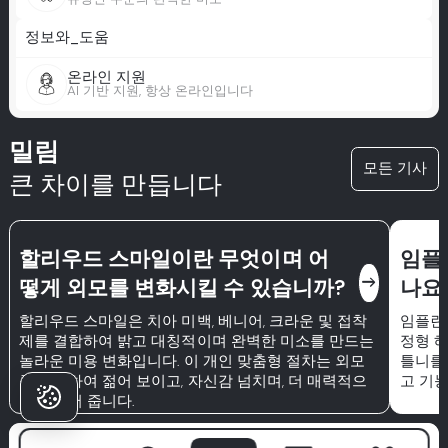
정보와_도움
온라인 지원
AI 기반 지원, 항상 온라인입니다
밀림
모든 기사
큰 차이를 만듭니다
할리우드 스마일이란 무엇이며 어
임플
east
떻게 외모를 변화시킬 수 있습니까?
나요
할리우드 스마일은 치아 미백, 베니어, 크라운 및 접착
임플란
제를 결합하여 밝고 대칭적이며 완벽한 미소를 만드는
정형 
놀라운 미용 변화입니다. 이 개인 맞춤형 절차는 외모
틀니를
를 개선하여 젊어 보이고, 자신감 넘치며, 더 매력적으
고 기
로 만들어 줍니다.