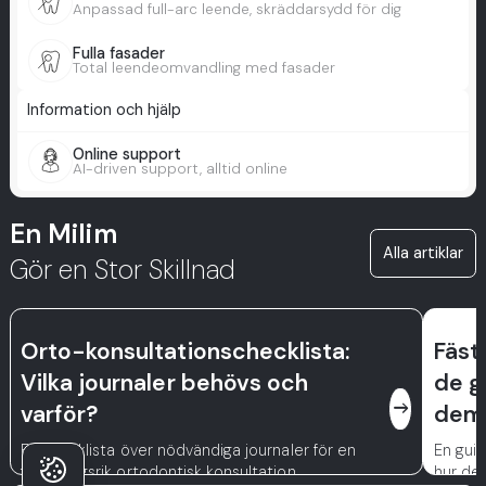
Anpassad full-arc leende, skräddarsydd för dig
Fulla fasader
Total leendeomvandling med fasader
Information och hjälp
Online support
AI-driven support, alltid online
En Milim
Alla artiklar
Gör en Stor Skillnad
Orto-konsultationschecklista:
Fäst
Vilka journaler behövs och
de g
east
varför?
dem
En checklista över nödvändiga journaler för en
En guid
framgångsrik ortodontisk konsultation.
hur de 