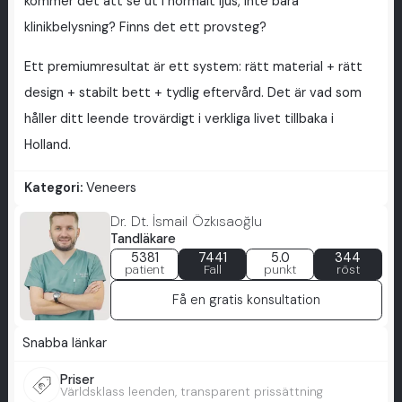
kommer det att se ut i normalt ljus, inte bara
klinikbelysning? Finns det ett provsteg?
Ett premiumresultat är ett system: rätt material + rätt
design + stabilt bett + tydlig eftervård. Det är vad som
håller ditt leende trovärdigt i verkliga livet tillbaka i
Holland.
Kategori:
Veneers
Dr. Dt. İsmail Özkısaoğlu
Tandläkare
5381
7441
5.0
344
patient
Fall
punkt
röst
Få en gratis konsultation
Snabba länkar
Priser
Världsklass leenden, transparent prissättning