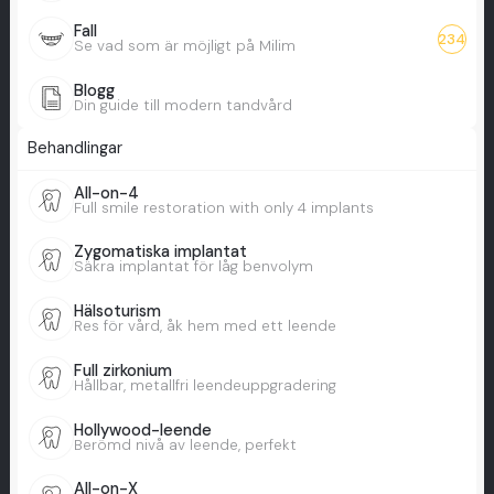
Fall
234
Se vad som är möjligt på Milim
Blogg
Din guide till modern tandvård
Behandlingar
All-on-4
Full smile restoration with only 4 implants
Zygomatiska implantat
Säkra implantat för låg benvolym
Hälsoturism
Res för vård, åk hem med ett leende
Full zirkonium
Hållbar, metallfri leendeuppgradering
Hollywood-leende
Berömd nivå av leende, perfekt
All-on-X