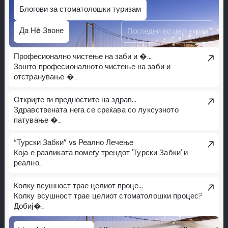
Блогови за стоматолошки туризам
Да Нè Звоне
Погледни во цел екран
Професионално чистење на заби и �...
Зошто професионалното чистење на заби и
отстранување �...
Откријте ги предностите на здрав...
Здравствената нега се среќава со луксузното
патување �...
“Турски Забки” vs Реално Лечење
Која е разликата помеѓу трендот "Турски Забки" и
реално...
Колку всушност трае целиот проце...
Колку всушност трае целиот стоматолошки процес?
Добиј�...