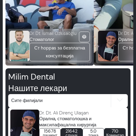
Dr. Dt. İsmail Özkısaoğlu
Dr. Dt. A
language
Стоматолог
Ст hoppas за безплатна
Ст ho
консултација
Milim Dental
Нашите лекари
Сите филијали
Dr. Dt. Ali Direnç Ulaşan
Орална, стоматолошка и
максилафацална хирургија
15678
21642
5.0
710
пациент
случај
точка
Коментар