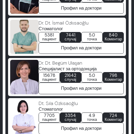
Профил на доктори
Dr. Dt. İsmail Özkısaoğlu
Стоматолог
5381
7441
5.0
840
пациент
случај
точка
Коментар
Профил на доктори
Dr. Dt. Begüm Ulaşan
Специјалист за ортодонција
15678
21642
5.0
798
пациент
случај
точка
Коментар
Профил на доктори
Dt. Sıla Özkısaoğlu
Стоматолог
7705
3354
4.9
724
пациент
случај
точка
Коментар
Профил на доктори