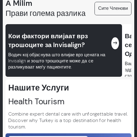
А Milim
Сите Членови
Прави голема разлика
Кои фактори влијаат врз
Ваш
east
трошоците за Invisalign?
сек
Од 
Водич кој објаснува што влијае врз цената на
Invisalign и зошто трошоците може да се
Вашио
разликуваат меѓу пациентите.
здрав
стома
профе
Нашите Услуги
спреч
да ги
Health Tourism
Combine expert dental care with unforgettable travel.
Discover why Turkey is a top destination for health
tourism.