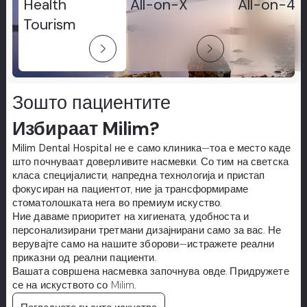
Health
All-on-X
All-on-4
Tourism
arrow_forward_ios
arrow_forward_ios
Зошто пациентите
Избираат Milim?
Milim Dental Hospital
не е само клиника—тоа е место каде
што почнуваат доверливите насмевки. Со тим на светска
класа специјалисти, напредна технологија и пристап
фокусиран на пациентот, ние ја трансформираме
стоматолошката нега во премиум искуство.
Ние даваме приоритет на хигиената, удобноста и
персонализирани третмани дизајнирани само за вас. Не
верувајте само на нашите зборови—истражете реални
приказни од реални пациенти.
Вашата совршена насмевка започнува овде. Придружете
се на искуството со Milim.