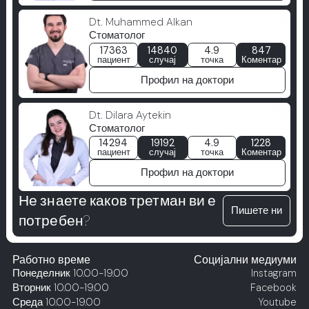
Dt. Muhammed Alkan
Стоматолог
17363
14840
4.9
847
пациент
случај
точка
Коментар
Профил на доктори
Dt. Dilara Aytekin
Стоматолог
14294
19192
4.9
1228
пациент
случај
точка
Коментар
Профил на доктори
Не знаете каков третман ви е
Пишете ни
потребен?
Работно време
Социјални медиуми
Понеделник
10.00-19.00
Instagram
Вторник
10.00-19.00
Facebook
Среда
10.00-19.00
Youtube