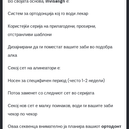
Во својата основа,
Invisalign
е:
Систем за ортодонција кој го води лекар
Користејќи серија на прилагодени, проѕирни,
отстранливи шаблони
Дизајнирани да ги поместат вашите заби во подобра
алка
Секој сет на алинеатори е:
Носен за специфичен период (често 1-2 недели)
Потоа заменет со следниот сет во серијата
Секој нов сет е малку поинаков, води ги вашите заби
чекор по чекор
Оваа секвенца внимателно ја планира вашиот
ортодонт