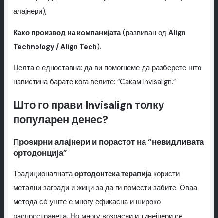
алајнери),
Како производ на компанијата
(развиван од
Align
Technology / Align Tech
).
Целта е едноставна: да ви помогнеме да разберете што
навистина барате кога велите: “Сакам Invisalign.”
Што го прави Invisalign толку
популарен денес?
Проѕирни алајнери и порастот на “невидливата
ортодонција”
Традиционалната
ортодонтска терапија
користи
метални загради и жици за да ги помести забите. Оваа
метода сè уште е многу ефикасна и широко
распространета. Но многу возрасни и тинејџери се