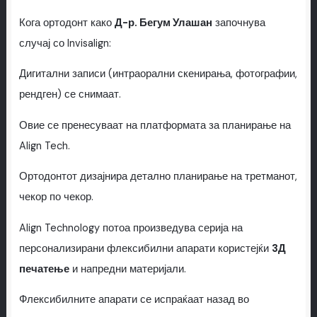
Кога ортодонт како
Д-р. Бегум Улашан
започнува
случај со Invisalign:
Дигитални записи (интраорални скенирања, фотографии,
рендген) се снимаат.
Овие се пренесуваат на платформата за планирање на
Align Tech.
Ортодонтот дизајнира детално планирање на третманот,
чекор по чекор.
Align Technology потоа произведува серија на
персонализирани флексибилни апарати користејќи
3Д
печатење
и напредни материјали.
Флексибилните апарати се испраќаат назад во