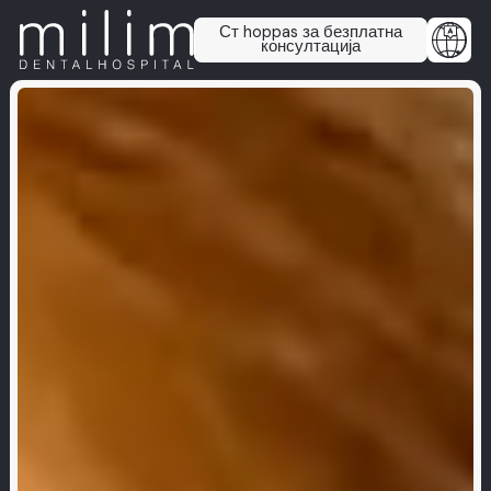
Ст hoppas за безплатна
консултација