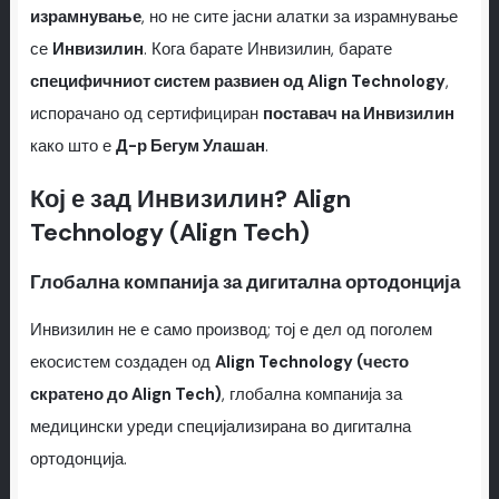
израмнување
, но не сите јасни алатки за израмнување
се
Инвизилин
. Кога барате Инвизилин, барате
специфичниот систем развиен од Align Technology
,
испорачано од сертифициран
поставач на Инвизилин
како што е
Д-р Бегум Улашан
.
Кој е зад Инвизилин? Align
Technology (Align Tech)
Глобална компанија за дигитална ортодонција
Инвизилин не е само производ; тој е дел од поголем
екосистем создаден од
Align Technology (често
скратено до Align Tech)
, глобална компанија за
медицински уреди специјализирана во дигитална
ортодонција.