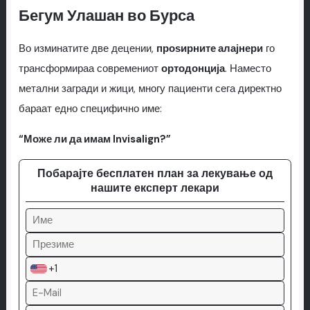
Бегум Улашан во Бурса
Во изминатите две децении,
проѕирните алајнери
го
трансформираа современиот
ортодонција
. Наместо
метални загради и жици, многу пациенти сега директно
бараат едно специфично име:
“Може ли да имам Invisalign?”
Побарајте бесплатен план за лекување од
нашите експерт лекари
+1