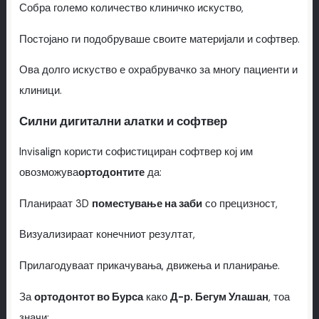
Собра големо количество клиничко искуство,
Постојано ги подобруваше своите материјали и софтвер.
Ова долго искуство е охрабрувачко за многу пациенти и
клиници.
Силни дигитални алатки и софтвер
Invisalign користи софистициран софтвер кој им
овозможува
ортодонтите
да:
Планираат 3D
поместување на заби
со прецизност,
Визуализираат конечниот резултат,
Прилагодуваат прикачувања, движења и планирање.
За
ортодонтот во Бурса
како
Д-р. Бегум Улашан
, тоа
значи: