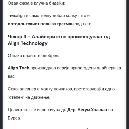
Оваа фаза е клучна бидејќи:
Invisalign е само толку добар колку што е
ортодонтскиот план за третман
зад него.
Чекор 3 – Алайнерите се произведуваат од
Align Technology
Откако планот е одобрен:
Align Tech
произведува серија прилагодени алайнери за
вас.
Секој алеинер е малку поинаков, претставувајќи едно
“степен” на движење.
Целиот сет се испорачува до
Д-р. Бегум Улашан
во
Бурса.