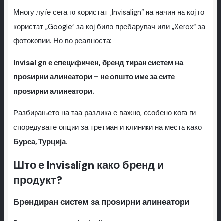
Многу луѓе сега го користат „Invisalign“ на начин на кој го
користат „Google“ за кој било пребарувач или „Xerox“ за
фотокопии. Но во реалноста:
Invisalign е специфичен, бренд тиран систем на
проѕирни алинеатори – не општо име за сите
проѕирни алинеатори.
Разбирањето на таа разлика е важно, особено кога ги
споредувате опции за третман и клиники на места како
Бурса, Турција
.
Што е Invisalign како бренд и
продукт?
Брендиран систем за проѕирни алинеатори