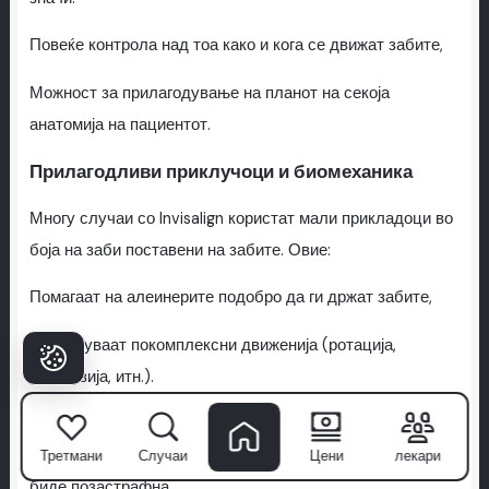
Повеќе контрола над тоа како и кога се движат забите,
Можност за прилагодување на планот на секоја
анатомија на пациентот.
Прилагодливи приклучоци и биомеханика
Многу случаи со Invisalign користат мали прикладоци во
боја на заби поставени на забите. Овие:
Помагаат на алеинерите подобро да ги држат забите,
Дозволуваат покомплексни движенија (ротација,
екструзија, итн.).
Оваа биомеханика е внимателно дизајнирана во
дигиталниот план, што прави
ортодонтска терапија
да
Третмани
Случаи
Цени
лекари
биде позастрафна.