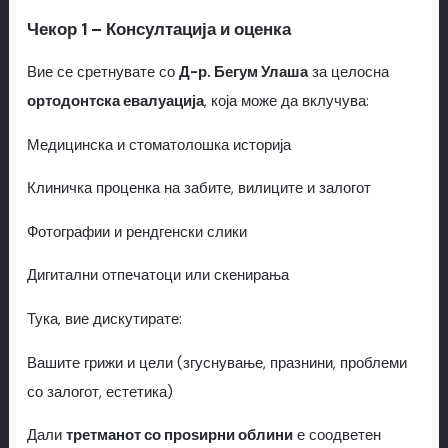
Чекор 1 – Консултација и оценка
Вие се сретнувате со
Д-р. Бегум Улаша
за целосна
ортодонтска евалуација
, која може да вклучува:
Медицинска и стоматолошка историја
Клиничка проценка на забите, вилиците и залогот
Фотографии и рендгенски слики
Дигитални отпечатоци или скенирања
Тука, вие дискутирате:
Вашите грижи и цели (згуснување, празнини, проблеми
со залогот, естетика)
Дали
третманот со проѕирни облини
е соодветен