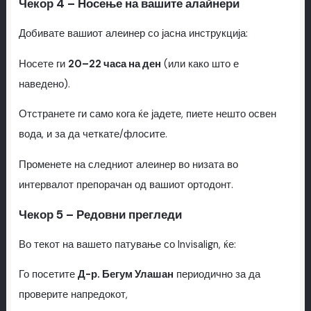
Чекор 4 – Носење на вашите алайнери
Добивате вашиот алеинер со јасна инструкција:
Носете ги
20–22 часа на ден
(или како што е
наведено).
Отстранете ги само кога ќе јадете, пиете нешто освен
вода, и за да четкате/флосите.
Променете на следниот алеинер во низата во
интервалот препорачан од вашиот ортодонт.
Чекор 5 – Редовни прегледи
Во текот на вашето патување со Invisalign, ќе:
Го посетите
Д-р. Бегум Улашан
периодично за да
проверите напредокот,