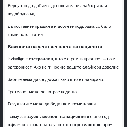
Веројатно да добиете дополнителни алайнери или
подобрувања,
Да поставите прашања и добиете поддршка со било
какви потешкотии.
Важноста на усогласеноста на пациентот
Invisalign е
отстранлив
, што е огромна предност – но и
одговорност. Ако не ги носите вашите алайнери доволно:
Забите нема да се движат како што е планирано,
Третманот може да потрае подолго,
Резултатите може да бидат компромитирани.
Токму затоа
усогласеност на пациентите
е еден од
најважните фактори за успехот со
третманот со про-