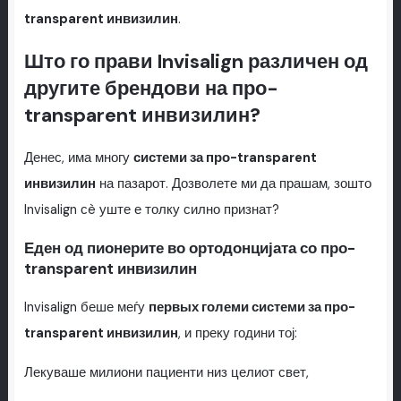
transparent инвизилин
.
Што го прави Invisalign различен од
другите брендови на про-
transparent инвизилин?
Денес, има многу
системи за про-transparent
инвизилин
на пазарот. Дозволете ми да прашам, зошто
Invisalign сè уште е толку силно признат?
Еден од пионерите во ортодонцијата со про-
transparent инвизилин
Invisalign беше меѓу
первых големи системи за про-
transparent инвизилин
, и преку години тој:
Лекуваше милиони пациенти низ целиот свет,