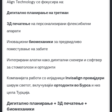
Align Technology се фокусира на:
Дигитално планирање на третман
3Д печатење
на персонализирани флексибилни
апарати
Иновациони
биомеханики
за предвидливо
поместување на забите
Интегрирани алатки како дигитални скенери и софтвер
за стоматолози и ортодонти
Компанијата работи со илјадници
Invisalign провајдери
ширум светот, вклучувајќи
ортодонти во Бурса
и низ
цела Турција.
Дигитално планирање + 3Д печатење +
биомеханики