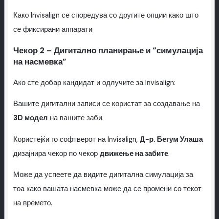
Како Invisalign се споредува со другите опции како што
се фиксирани аппарати
Чекор 2 – Дигитално планирање и “симулација
на насмевка”
Ако сте добар кандидат и одлучите за Invisalign:
Вашите дигитални записи се користат за создавање на
3D модел
на вашите заби.
Користејќи го софтверот на Invisalign,
Д-р. Бегум Улаша
дизајнира чекор по чекор
движење на забите
.
Може да успеете да видите дигитална симулација за
тоа како вашата насмевка може да се промени со текот
на времето.