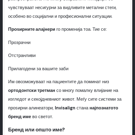
чувствуваат несигурни за видливите метални стеги,
особено во социјални и професионални ситуации.
Проѕирните алајнери
го променија тоа. Тие се:
Прозрачни
Отстранливи
Прилагодени за вашите заби
Им овозможуваат на пациентите да поминат низ
ортодонтски третман
со многу помалку влијание на
изгледот и секојдневниот живот. Меѓу сите системи за
проѕирни алинеатори,
Invisalign
стана
најпознатото
бренд име
во светот.
Бренд или општо име?