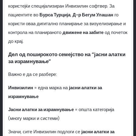
користејќи специјализиран Инвизилин софтвер. За
пациентите во
Бурса Турција
,
Д-р Бегум Улашан
го
користи оваа дигитално планирање за визуелизирање и
контрола на планираното
движене на забите
од почеток
до крај.
Дел од поширокото семејство на “јасни алатки
за израмнување”
Важно е да се разбере:
Инвизилин
= една марка на
јасни алатки за
израмнување
Јасни алатки за израмнување
= општа категорија
(многу марки и системи)
Значи, сите Инвизилин подлоги се
јасни алатки за