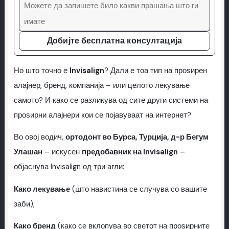
Добијте бесплатна консултација
Но што точно е
Invisalign
? Дали е тоа тип на проѕирен
алајнер, бренд, компанија – или целото лекување
самото? И како се разликува од сите други системи на
проѕирни алајнери кои се појавуваат на интернет?
Во овој водич,
ортодонт во Бурса, Турција, д-р Бегум
Улашан
– искусен
предобавник на Invisalign
–
објаснува Invisalign од три агли:
Како лекување
(што навистина се случува со вашите
заби),
Како бренд
(како се вклопува во светот на проѕирните