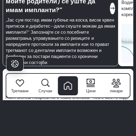
моите родители) се уште да
Водич 
east
компле
имам импланти?”
корекци
„Јас сум постар, имам губење на коска, висок крвен
притисок и дијабетес—дали сеуште можам да имам
импланти?“ Запознајте се со посебните
разматрања, управувањето со ризиците и
напредните протоколи за импланти кои го прават
третманот со дентални импланти возможен и
безбеден за постари пациенти со хронични
системски состојби.
Зошто пациентите
Избираат Milim?
Третмани
Случаи
Цени
лекари
Milim Dental Hospital
не е само клиника—тоа е место каде
што почнуваат доверливите насмевки. Со тим на светска
класа специјалисти, напредна технологија и пристап
фокусиран на пациентот, ние ја трансформираме
стоматолошката нега во премиум искуство.
Ние даваме приоритет на хигиената, удобноста и
персонализирани третмани дизајнирани само за вас. Не