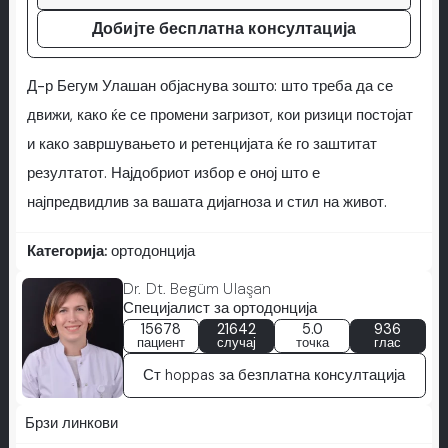
Добијте бесплатна консултација
Д-р Бегум Улашан објаснува зошто: што треба да се
движи, како ќе се промени загризот, кои ризици постојат
и како завршувањето и ретенцијата ќе го заштитат
резултатот. Најдобриот избор е оној што е
најпредвидлив за вашата дијагноза и стил на живот.
Категорија:
ортодонција
Dr. Dt. Begüm Ulaşan
Специјалист за ортодонција
15678
21642
5.0
936
пациент
случај
точка
глас
Ст hoppas за безплатна консултација
Брзи линкови