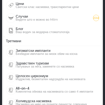
Цени
Светски клас насмевки, транспарентни цени
Случаи
234
Видете што е можно во Milim
Блог
Ваш водич за модерна стоматологија
Третмани
Зигоматски импланти
Безбедни импланти за низок обем на коска
Здравствен туризам
Патување за нега, заминете со насмевка
Целосен циркониум
Издржлив, безметален надградба на насмевката
All-on-4
Комплетна обнова на насмевката со само 4 импланти
Холивудска насмевка
Насмевка на ниво на познати личности, совршена