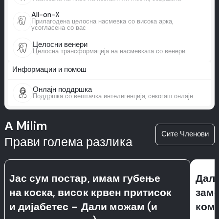
All-on-X
Прилагодена целосна насмевка со висока арка,
усогласена со вас
Целосни венери
Целосна трансформација на насмевката со венери
Информации и помош
Онлајн поддршка
Поддршка со вештачка интелигенција, секогаш онлајн
А Milim
Сите Членови
Прави голема разлика
Јас сум постар, имам губење
Дали
на коска, висок крвен притисок
заме
и дијабетес – Дали можам (и
ком