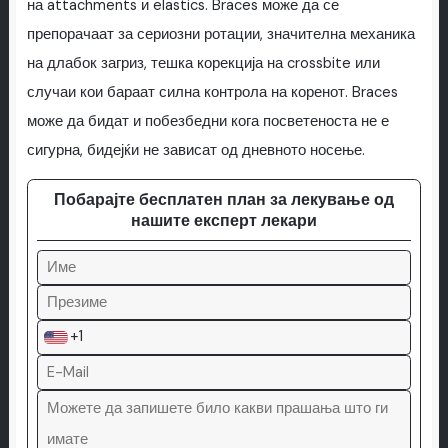
на attachments и elastics. Braces може да се
препорачаат за сериозни ротации, значителна механика
на длабок загриз, тешка корекција на crossbite или
случаи кои бараат силна контрола на коренот. Braces
може да бидат и побезбедни кога посветеноста не е
сигурна, бидејќи не зависат од дневното носење.
Побарајте бесплатен план за лекување од
нашите експерт лекари
+1