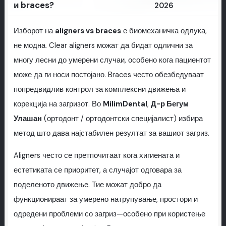
и braces?
2026
Изборот на
aligners vs braces
е биомеханичка одлука,
не модна. Clear aligners можат да бидат одлични за
многу лесни до умерени случаи, особено кога пациентот
може да ги носи постојано. Braces често обезбедуваат
попредвидлив контрол за комплексни движења и
корекција на загризот. Во
MilimDental
,
Д-р Бегум
Улашан
(ортодонт / ортодонтски специјалист) избира
метод што дава најстабилен резултат за вашиот загриз.
Aligners често се претпочитаат кога хигиената и
естетиката се приоритет, а случајот одговара за
поделеното движење. Тие можат добро да
функционираат за умерено натрупување, простори и
одредени проблеми со загриз—особено при користење