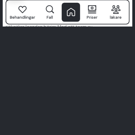
Varför Patienter
Väljer Milim?
Behandlingar
Fall
Priser
läkare
Milim Tandläkarsjukhus
är inte bara en klinik—det är där
självsäkra leenden börjar. Med ett team av
världsklassspecialister, avancerad teknik och ett patient-
först tillvägagångssätt, förvandlar vi tandvård till en
premiumupplevelse.
Vi prioriterar hygien, komfort och skräddarsydda
behandlingar designade just för dig. Ta inte bara vårt ord för
det—utforska verkliga berättelser från verkliga patienter.
Ditt perfekta leende börjar här. Gå med i Milim-upplevelsen.
Se Alla Upplevelser