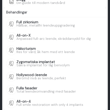
Din guide till modern tandvård
Behandlingar
Full zirkonium
Hållbar, metallfri leendeuppgradering
All-on-X
Anpassad full-arc leende, skräddarsydd för dig
Hälsoturism
Res för vård, åk hem med ett leende
Zygomatiska implantat
Säkra implantat för låg benvolym
Hollywood-leende
Berömd nivå av leende, perfekt
Fulla fasader
Total leendeomvandling med fasader
All-on-4
Full smile restoration with only 4 implants