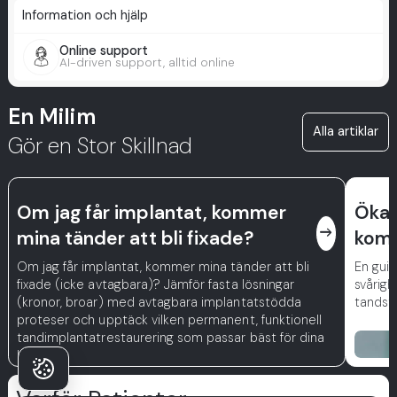
Information och hjälp
Online support
AI-driven support, alltid online
En Milim
Alla artiklar
Gör en Stor Skillnad
Om jag får implantat, kommer
Ökar
east
mina tänder att bli fixade?
komp
Om jag får implantat, kommer mina tänder att bli
En gui
fixade (icke avtagbara)? Jämför fasta lösningar
svårigh
(kronor, broar) med avtagbara implantatstödda
tandstä
proteser och upptäck vilken permanent, funktionell
tandimplantatrestaurering som passar bäst för dina
behov.