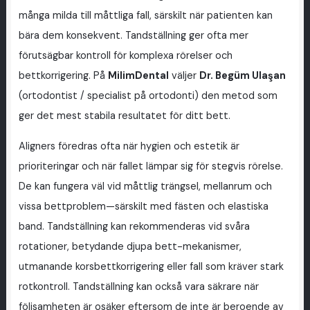
många milda till måttliga fall, särskilt när patienten kan
bära dem konsekvent. Tandställning ger ofta mer
förutsägbar kontroll för komplexa rörelser och
bettkorrigering. På
MilimDental
väljer
Dr. Begüm Ulaşan
(ortodontist / specialist på ortodonti) den metod som
ger det mest stabila resultatet för ditt bett.
Aligners föredras ofta när hygien och estetik är
prioriteringar och när fallet lämpar sig för stegvis rörelse.
De kan fungera väl vid måttlig trängsel, mellanrum och
vissa bettproblem—särskilt med fästen och elastiska
band. Tandställning kan rekommenderas vid svåra
rotationer, betydande djupa bett-mekanismer,
utmanande korsbettkorrigering eller fall som kräver stark
rotkontroll. Tandställning kan också vara säkrare när
följsamheten är osäker eftersom de inte är beroende av