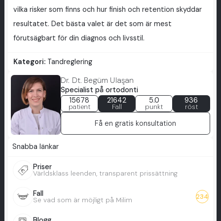
vilka risker som finns och hur finish och retention skyddar
resultatet. Det bästa valet är det som är mest
förutsägbart för din diagnos och livsstil.
Kategori:
Tandreglering
Dr. Dt. Begüm Ulaşan
Specialist på ortodonti
15678
21642
5.0
936
patient
Fall
punkt
röst
Få en gratis konsultation
Snabba länkar
Priser
Världsklass leenden, transparent prissättning
Fall
234
Se vad som är möjligt på Milim
Blogg