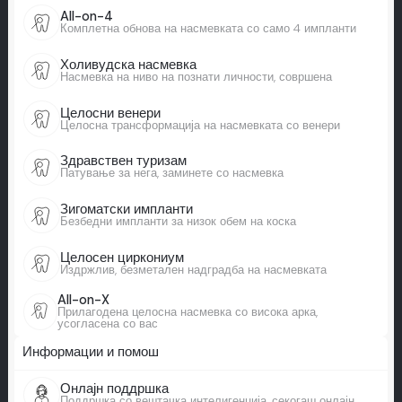
All-on-4
Комплетна обнова на насмевката со само 4 импланти
Холивудска насмевка
Насмевка на ниво на познати личности, совршена
Целосни венери
Целосна трансформација на насмевката со венери
Здравствен туризам
Патување за нега, заминете со насмевка
Зигоматски импланти
Безбедни импланти за низок обем на коска
Целосен циркониум
Издржлив, безметален надградба на насмевката
All-on-X
Прилагодена целосна насмевка со висока арка,
усогласена со вас
Информации и помош
Онлајн поддршка
Поддршка со вештачка интелигенција, секогаш онлајн