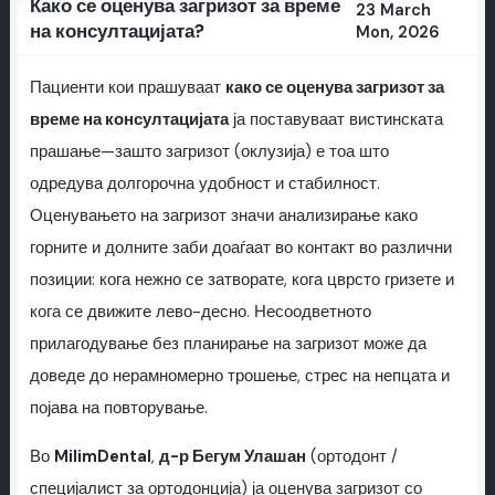
Како се оценува загризот за време
23 March
на консултацијата?
Mon, 2026
Пациенти кои прашуваат
како се оценува загризот за
време на консултацијата
ја поставуваат вистинската
прашање—зашто загризот (оклузија) е тоа што
одредува долгорочна удобност и стабилност.
Оценувањето на загризот значи анализирање како
горните и долните заби доаѓаат во контакт во различни
позиции: кога нежно се затворате, кога цврсто гризете и
кога се движите лево-десно. Несоодветното
прилагодување без планирање на загризот може да
доведе до нерамномерно трошење, стрес на непцата и
појава на повторување.
Во
MilimDental
,
д-р Бегум Улашан
(ортодонт /
специјалист за ортодонција) ја оценува загризот со