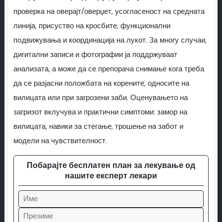
проверка на оверајт/оверџет, усогласеност на средната
линија, присуство на кросбите, функционални
пoдвижувања и координација на лукот. За многу случаи,
дигитални записи и фотографии ја поддржуваат
анализата, а може да се препорача снимање кога треба
да се разјасни положбата на корените, односите на
вилицата или при загрозени заби. Оценувањето на
загризот вклучува и практични симптоми: замор на
вилицата, навики за стегање, трошење на забот и
модели на чувствителност.
Побарајте бесплатен план за лекување од
нашите експерт лекари