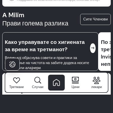
А Milim
Сите Членови
Прави голема разлика
Како управувате со хигиената
По 
east
за време на третманот?
трет
Invi
Водич кој објаснува совети и практики за
одржување на чистота на забите додека носите
неп
носачи или алајнери.
Зошто 
апарат
Зошто пациентите
важнос
Третмани
Случаи
Цени
лекари
спречу
Избираат Milim?
разбер
Milim Dental Hospital
не е само клиника—тоа е место каде
го одр
што почнуваат доверливите насмевки. Со тим на светска
класа специјалисти, напредна технологија и пристап
фокусиран на пациентот, ние ја трансформираме