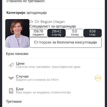
стабилен по третманот.
Категорија:
ортодонција
Dr. Dt. Begüm Ulaşan
Специјалист за ортодонција
15678
21642
5.0
936
пациент
случај
точка
глас
Ст hoppas за безплатна консултација
Брзи линкови
Цени
Светски клас насмевки, транспарентни цени
Случаи
234
Видете што е можно во Milim
Блог
Ваш водич за модерна стоматологија
Третмани