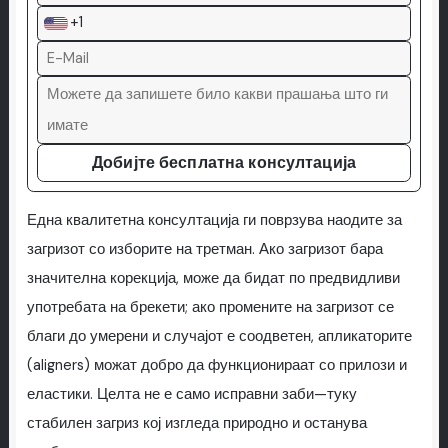
+1
Добијте бесплатна консултација
Една квалитетна консултација ги поврзува наодите за
загризот со изборите на третман. Ако загризот бара
значителна корекција, може да бидат по предвидливи
употребата на брекети; ако промените на загризот се
благи до умерени и случајот е соодветен, апликаторите
(aligners) можат добро да функционираат со прилози и
еластики. Целта не е само исправни заби—туку
стабилен загриз кој изгледа природно и останува