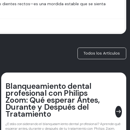
olo dientes rectos—es una mordida estable que se sienta
Todos los Artículos
Blanqueamiento dental
profesional con Philips
Zoom: Qué esperar Antes,
Durante y Después del
east
Tratamiento
¿Estás considerando el blanqueamiento dental profesional? Aprende qué
esperar antes, durante y después de tu tratamiento con Philips Zoom.