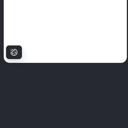
Por Qué los
Pacientes
Eligen Milim?
El Hospital Dental Milim
no es solo una clínica: es donde
comienzan las sonrisas seguras. Con un equipo de especialistas