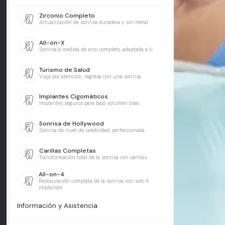
Zirconio Completo
Actualización de sonrisa duradera y sin metal
All-on-X
Sonrisa a medida de arco completo, adaptada a ti
Turismo de Salud
Viaja por atención, regresa con una sonrisa
Implantes Cigomáticos
Implantes seguros para bajo volumen óseo
Sonrisa de Hollywood
Sonrisa de nivel de celebridad, perfeccionada
Carillas Completas
Transformación total de la sonrisa con carillas
All-on-4
Restauración completa de la sonrisa con solo 4
implantes
Información y Asistencia