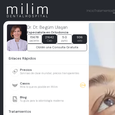
Inicio
Tratamientos
B
Dr. Dt. Begüm Ulaşan
Especialista en Ortodoncia
15678
21642
5.0
936
paciente
Caso
punto
voto
Obtén una Consulta Gratuita
Enlaces Rápidos
Precios
Sonrisas de clase mundial, precios transparentes
Casos
234
Mira lo que es posible en Milim
Blog
Tu guía para la odontología moderna
Tratamientos