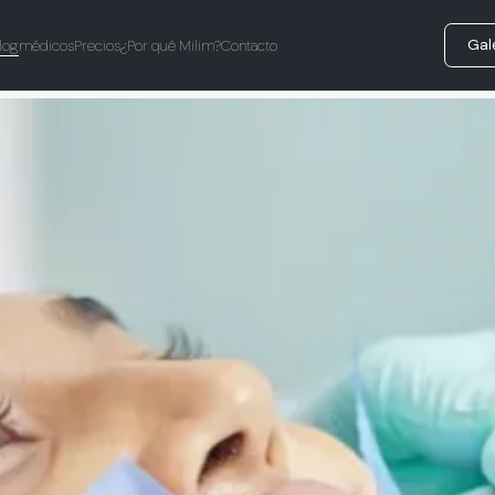
Gal
log
médicos
Precios
¿Por qué Milim?
Contacto