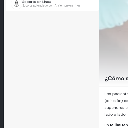
Soporte en Línea
Soporte potenciado por IA, siempre en línea
¿Cómo se
Los pacient
(oclusión) e
superiores 
lado a lado.
En
MilimDen