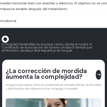
pueden funcionar bien con ataches y elásticos. El objetivo no es s
ermanezca estable después del tratamiento.
rtodoncia
El Hospital Dental Milim es el primer centro dental en recibir el
“Certificado de Autorización de Turismo de Salud” emitido por
el Ministerio de Salud de la República de Turquía.
¿La corrección de mordida
east
aumenta la complejidad?
Una guía que explica cómo los problemas de mordida afectan la dificultad
y planificación del tratamiento con Invisalign o brackets.