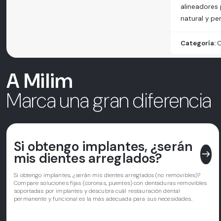
alineadores 
natural y p
Categoría:
O
A Milim
Marca una gran diferencia
Si obtengo implantes, ¿serán
east
mis dientes arreglados?
Si obtengo implantes, ¿serán mis dientes arreglados (no removibles)?
Compare soluciones fijas (coronas, puentes) con dentaduras removibles
soportadas por implantes y descubra cuál restauración dental
permanente y funcional es la más adecuada para sus necesidades.