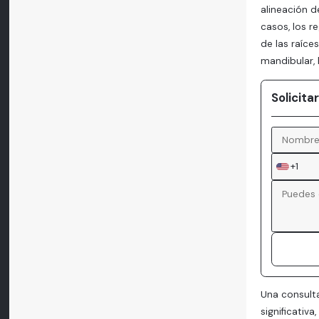
alineación d
casos, los r
de las raíce
mandibular, 
Solicit
+1
Una consulta
significativ