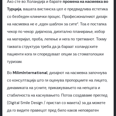
Ако сте во Холандија и барате
промена на насмевка во
Турција
, вашата вистинска цел е предвидлива естетика
со безбеден клинички процес. Професионалниот дизајн
на насмевка не е „еден шаблон за сите“. Тоа е постапка
чекор по чекор: дијагноза, дигитално планирање, избор
на материјал, проба, лепење и нега по третманот. Токму
таквата структура треба да ја бараат холандските
пациенти кога ги споредуваат опции за стоматолошки
туризам.
Во
MilimInternational
, дизајнот на насмевка започнува
со консултација што ги оценува пропорциите на лицето,
динамиката на усните, прикажувањето на непцата и
стабилноста на каснувањето. Потоа создаваме преглед
(Digital Smile Design / пристап со макета) за да можете
да го видите правецот пред било каков неповратен