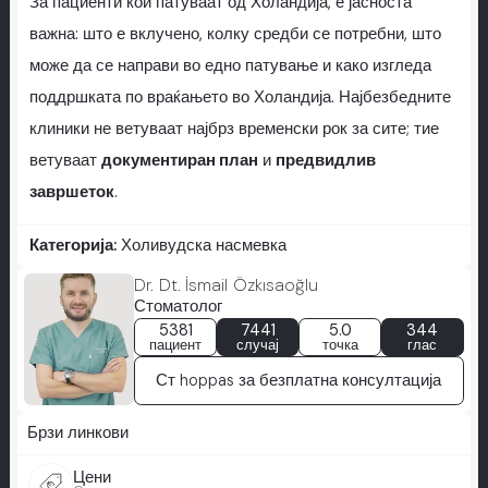
За пациенти кои патуваат од Холандија, е јасноста
важна: што е вклучено, колку средби се потребни, што
може да се направи во едно патување и како изгледа
поддршката по враќањето во Холандија. Најбезбедните
клиники не ветуваат најбрз временски рок за сите; тие
ветуваат
документиран план
и
предвидлив
завршеток
.
Категорија:
Холивудска насмевка
Dr. Dt. İsmail Özkısaoğlu
Стоматолог
5381
7441
5.0
344
пациент
случај
точка
глас
Ст hoppas за безплатна консултација
Брзи линкови
Цени