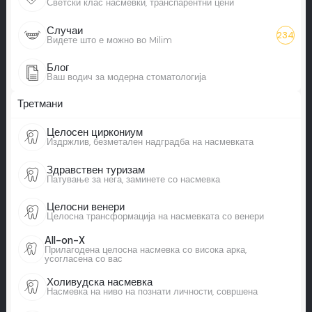
Светски клас насмевки, транспарентни цени
Случаи
234
Видете што е можно во Milim
Блог
Ваш водич за модерна стоматологија
Третмани
Целосен циркониум
Издржлив, безметален надградба на насмевката
Здравствен туризам
Патување за нега, заминете со насмевка
Целосни венери
Целосна трансформација на насмевката со венери
All-on-X
Прилагодена целосна насмевка со висока арка,
усогласена со вас
Холивудска насмевка
Насмевка на ниво на познати личности, совршена