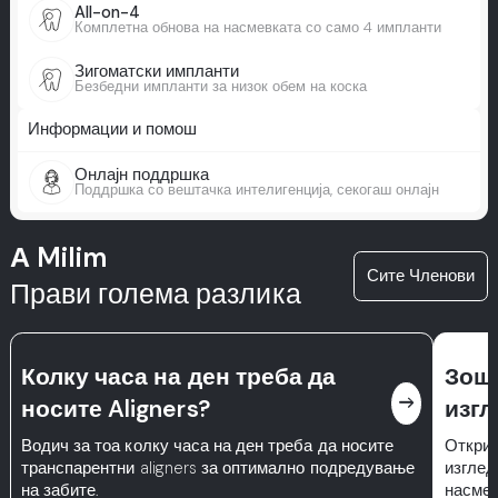
All-on-4
Комплетна обнова на насмевката со само 4 импланти
Зигоматски импланти
Безбедни импланти за низок обем на коска
Информации и помош
Онлајн поддршка
Поддршка со вештачка интелигенција, секогаш онлајн
А Milim
Сите Членови
Прави голема разлика
Колку часа на ден треба да
Зошт
east
носите Aligners?
изгл
Водич за тоа колку часа на ден треба да носите
Откриј
транспарентни aligners за оптимално подредување
изглед
на забите.
насмев