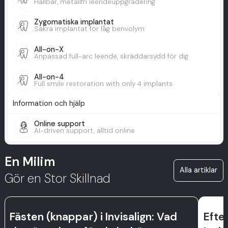
Hållbar, metallfri leendeuppgradering
Zygomatiska implantat
Säkra implantat för låg benvolym
All-on-X
Anpassad full-arc leende, skräddarsydd för dig
All-on-4
Full smile restoration with only 4 implants
Information och hjälp
Online support
AI-driven support, alltid online
En Milim
Alla artiklar
Gör en Stor Skillnad
Fästen (knappar) i Invisalign: Vad
Efter