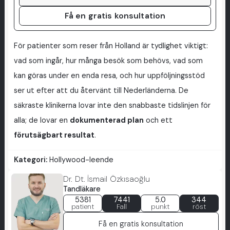
Få en gratis konsultation
För patienter som reser från Holland är tydlighet viktigt:
vad som ingår, hur många besök som behövs, vad som
kan göras under en enda resa, och hur uppföljningsstöd
ser ut efter att du återvänt till Nederländerna. De
säkraste klinikerna lovar inte den snabbaste tidslinjen för
alla; de lovar en
dokumenterad plan
och ett
förutsägbart resultat
.
Kategori:
Hollywood-leende
Dr. Dt. İsmail Özkısaoğlu
Tandläkare
5381
7441
5.0
344
patient
Fall
punkt
röst
Få en gratis konsultation