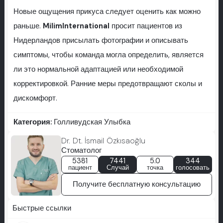
Новые ощущения прикуса следует оценить как можно
раньше.
MilimInternational
просит пациентов из
Нидерландов присылать фотографии и описывать
симптомы, чтобы команда могла определить, является
ли это нормальной адаптацией или необходимой
корректировкой. Ранние меры предотвращают сколы и
дискомфорт.
Категория:
Голливудская Улыбка
Dr. Dt. İsmail Özkısaoğlu
Стоматолог
5381
7441
5.0
344
пациент
Случай
точка
голосовать
Получите бесплатную консультацию
Быстрые ссылки