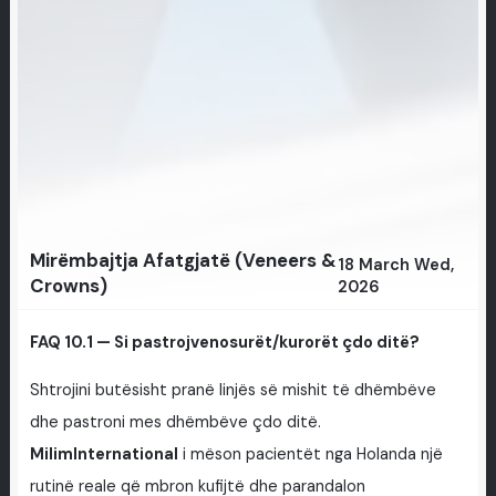
Mirëmbajtja Afatgjatë (Veneers &
18 March Wed,
Crowns)
2026
FAQ 10.1 — Si pastrojvenosurët/kurorët çdo ditë?
Shtrojini butësisht pranë linjës së mishit të dhëmbëve
dhe pastroni mes dhëmbëve çdo ditë.
MilimInternational
i mëson pacientët nga Holanda një
rutinë reale që mbron kufijtë dhe parandalon