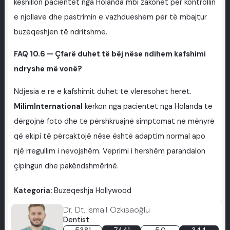
këshillon pacientët nga Holanda mbi zakonet për kontrollin
e njollave dhe pastrimin e vazhdueshëm për të mbajtur
buzëqeshjen të ndritshme.
FAQ 10.6 — Çfarë duhet të bëj nëse ndihem kafshimi
ndryshe më vonë?
Ndjesia e re e kafshimit duhet të vlerësohet herët.
MilimInternational
kërkon nga pacientët nga Holanda të
dërgojnë foto dhe të përshkruajnë simptomat në mënyrë
që ekipi të përcaktojë nëse është adaptim normal apo
një rregullim i nevojshëm. Veprimi i hershëm parandalon
çipingun dhe pakëndshmërinë.
Kategoria:
Buzëqeshja Hollywood
Dr. Dt. İsmail Özkısaoğlu
Dentist