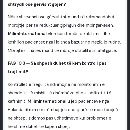
shtrydh ose gërvisht gojën?
Nëse shtrydhni ose gërvishtni, mund të rekomandohet
mbrojtje për të reduktuar çipingun dhe mbingarkesën.
MilimInternational
vlerëson forcën e kafshimit dhe
këshillon pacientët nga Holanda bazuar në rrezik, jo rutinë.
Mbrojtësi i natës mund të mbrojë stabilitetin afatgjatë.
FAQ 10.3 — Sa shpesh duhet të kem kontroll pas
trajtimit?
Kontrollet e rregullta ndihmojnë në monitorimin e
shëndetit të mishit të dhëmbëve dhe stabilitetit të
kafshimit.
MilimInternational
u jep pacientëve nga
Holanda ritmin e mirëmbajtjes dhe çfarë të monitorojnë
në shtëpi, sidomos pas udhëtimeve kur problemet e
hershme duhet të kapen shpejt.