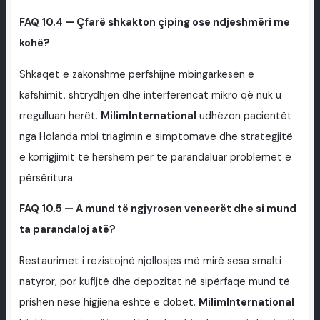
FAQ 10.4 — Çfarë shkakton çiping ose ndjeshmëri me
kohë?
Shkaqet e zakonshme përfshijnë mbingarkesën e
kafshimit, shtrydhjen dhe interferencat mikro që nuk u
rregulluan herët.
MilimInternational
udhëzon pacientët
nga Holanda mbi triagimin e simptomave dhe strategjitë
e korrigjimit të hershëm për të parandaluar problemet e
përsëritura.
FAQ 10.5 — A mund të ngjyrosen veneerët dhe si mund
ta parandaloj atë?
Restaurimet i rezistojnë njollosjes më mirë sesa smalti
natyror, por kufijtë dhe depozitat në sipërfaqe mund të
prishen nëse higjiena është e dobët.
MilimInternational