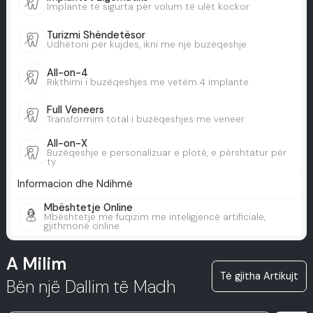
Implante të sigurta për volum të ulët kockor
Turizmi Shëndetësor
Udhëtoni për kujdes, ikni me një buzëqeshje
All-on-4
Rikthimi i buzëqeshjes me vetëm 4 implante
Full Veneers
Transformim total i buzëqeshjes me veneer
All-on-X
Buzëqeshje e personalizuar e plotë, e përshtatur për
ty
Informacion dhe Ndihmë
Mbështetje Online
Mbështetje me fuqizim me inteligjencë artificiale,
gjithmonë online
A Milim
Të gjitha Artikujt
Bën një Dallim të Madh