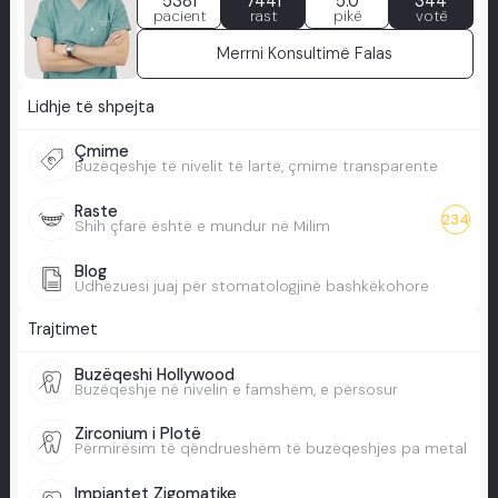
5381
7441
5.0
344
pacient
rast
pikë
votë
Merrni Konsultimë Falas
Lidhje të shpejta
Çmime
Buzëqeshje të nivelit të lartë, çmime transparente
Raste
234
Shih çfarë është e mundur në Milim
Blog
Udhëzuesi juaj për stomatologjinë bashkëkohore
Trajtimet
Buzëqeshi Hollywood
Buzëqeshje në nivelin e famshëm, e përsosur
Zirconium i Plotë
Përmirësim të qëndrueshëm të buzëqeshjes pa metal
Impiantet Zigomatike