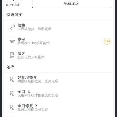
免費諮詢
快速鏈接
價格
世界級微笑，透明定價
案例
234
看看在Milim的可能性
博客
您的現代牙科指南
治疗
好莱坞微笑
明星级别的微笑，完美无瑕
全口-4
仅用四个植体恢复完整笑容
全口修复-X
量身定制的全弓笑容