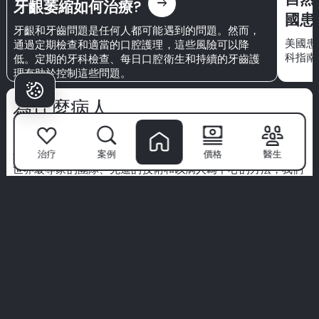
east
牙齦萎縮如何治療?
國患
牙齦和牙齒問題是任何人都可能遇到的問題。然而，
美國患者
通過定期檢查和適當的口腔護理，這些風險可以降
科指南
低。定期的牙科檢查、每日口腔衛生和持續的牙齒護
理有助於控制這些問題。
為什麼病人
選擇米林？
治疗
案例
價格
醫生
米林牙科醫院
不僅僅是一個診所—這是自信微笑的起點。擁有
世界級專家的團隊、先進的技術和以病人為中心的方法，我們
將牙科護理轉變為高端體驗。
我們優先考慮衛生、舒適和為您量身定制的治療。不要僅僅聽
我們的話—探索來自真實病人的真實故事。
您的完美微笑從這裡開始。加入米林體驗。
查看所有體驗