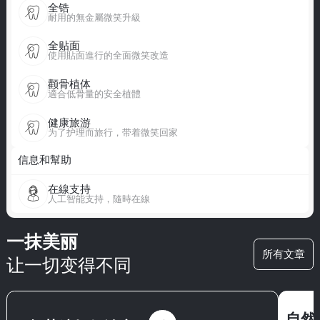
全锆
耐用的無金屬微笑升級
全贴面
使用貼面進行的全面微笑改造
颧骨植体
適合低骨量的安全植體
健康旅游
为了护理而旅行，带着微笑回家
信息和幫助
在線支持
人工智能支持，隨時在線
一抹美丽
所有文章
让一切变得不同
自然外