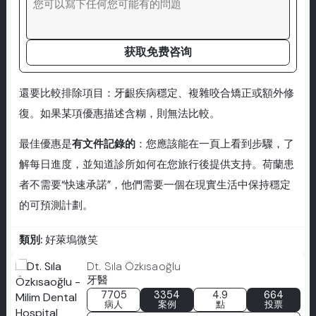
获取免费咨询
還要比較排除項目：牙齦疾病穩定、複雜咬合矯正或額外修
復。如果某項優惠描述含糊，則無法比較。
最佳優惠是
有文件記錄的
：您應該能在一頁上看到步驟，了
解每日進度，並知道診所如何在您旅行後提供支持。荷蘭患
者不需要“快速承諾”，他們需要一個在現實生活中保持穩定
的可預測計劃。
類別:
好萊塢微笑
Dt. Sıla Özkısaoğlu
牙醫
7705
3354
4.9
664
病人
案例
點
投票