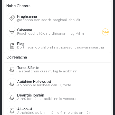
Naisc Ghearra
Praghsanna
guthanna den scoth, praghsáil shoiléir
Cásanna
234
Féach cad is féidir a dhéanamh ag Milim
Blag
Do threoir do chlíomhnathóireacht nua-aimseartha
Cóireálacha
Turas Sláinte
Taisteal chun cúraim, fág le aoibhinn
Aoibhinn Hollywood
Aoibhinn ar leibhéal cáiliúil, foirfe
Déantús Iomlán
Athrú iomlán ar aoibhinn le veneers
All-on-4
Athchóiriú aoibhinn lán le 4 implants amháin