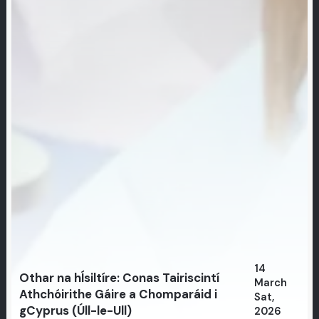
14
Othar na hÍsiltíre: Conas Tairiscintí
March
Athchóirithe Gáire a Chomparáid i
Sat,
gCyprus (Úll-le-Ull)
2026