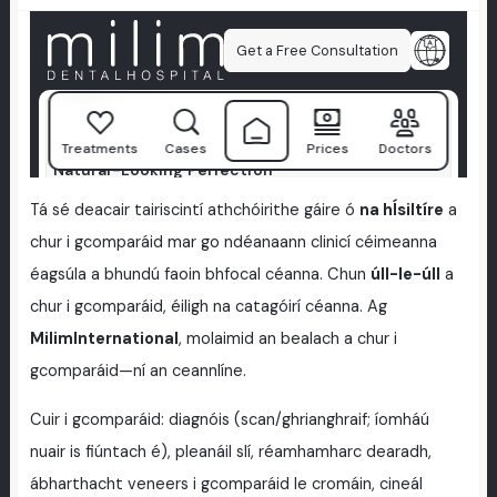
Tá sé deacair tairiscintí athchóirithe gáire ó
na hÍsiltíre
a
chur i gcomparáid mar go ndéanaann clinicí céimeanna
éagsúla a bhundú faoin bhfocal céanna. Chun
úll-le-úll
a
chur i gcomparáid, éiligh na catagóirí céanna. Ag
MilimInternational
, molaimid an bealach a chur i
gcomparáid—ní an ceannlíne.
Cuir i gcomparáid: diagnóis (scan/ghrianghraif; íomháú
nuair is fiúntach é), pleanáil slí, réamhamharc dearadh,
ábharthacht veneers i gcomparáid le cromáin, cineál