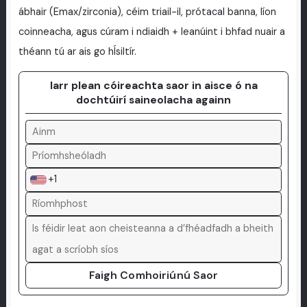
ábhair (Emax/zirconia), céim triail-il, prótacal banna, líon
coinneacha, agus cúram i ndiaidh + leanúint i bhfad nuair a
théann tú ar ais go hÍsiltír.
Iarr plean cóireachta saor in aisce ó na
dochtúirí saineolacha againn
+1
Faigh Comhoiriúnú Saor