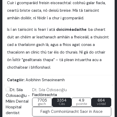
Cuir i gcomparáid freisin eisceachtaí: cobhsú galar fiacla,
ceartú briste casta, nó deisiú breise. Má tá tairiscint
amháin doiléir, ní féidir í a chur i gcomparáid.
Is í an tairiscint is fearr í atá
doiciméadaithe
: ba cheart
duit an chéim ar leathanach amháin a fheiceáil, a thuiscint
cad a tharlaíonn gach lá, agus a fhios agat conas a
thacaíonn an clinic thú tar éis do thurais. Ní gá do othair
ón Ísiltír ”gealltanais thapa” – tá plean intuartha acu a
chothaítear i bhfíorshaol.
Catagóir:
Aoibhinn Smaoineamh
Dt. Sıla Özkısaoğlu
Fiaclóireachta
7705
3354
4.9
664
gach
Cás
pointe
vótáil
Faigh Comhoiriúnacht Saor in Aisce