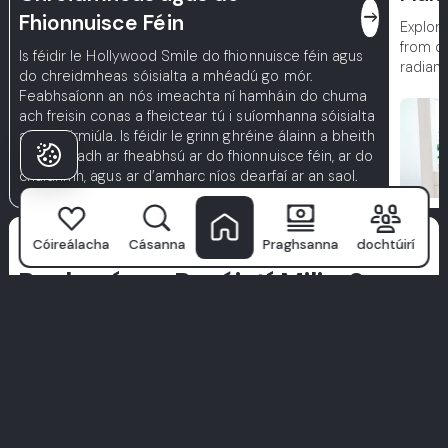
east
Fhionnuisce Féin
Explore
from dig
Is féidir le Hollywood Smile do fhionnuisce féin agus
radiant
do chreidmheas sóisialta a mhéadú go mór.
Feabhsaíonn an nós imeachta ní hamháin do chuma
ach freisin conas a fheictear tú i suíomhanna sóisialta
agus gairmiúla. Is féidir le grinn ghréine álainn a bheith
mar thoradh ar fheabhsú ar do fhionnuisce féin, ar do
chaidrimh, agus ar d’amharc níos dearfaí ar an saol.
Cén fáth a
Cóireálacha
Cásanna
Praghsanna
dochtúirí
Roghnaíonn Pacáistí Milim?
Ní hé
Ospidéal Fiacla Milim
ach clinic amháin—is é an áit a
dtosaíonn aoibhinn d’fhéachaint. Le foireann speisialtóirí den
scoth, teicneolaíocht chun tosaigh, agus cur chuige atá
dírithe ar na pacáistí, déanann muid cúram fiaclóra a bheith
ina thaithí ardchaighdeáin.
Tugaimid tosaíocht do shláinte, compord, agus cóireálacha a
deartha go speisialta duitse. Ná lig do chuid focal—déanaigí