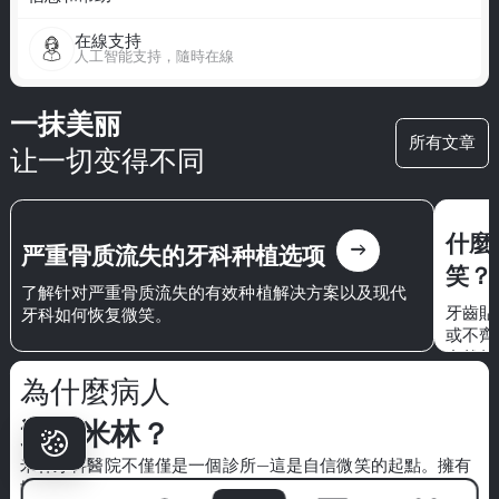
在線支持
人工智能支持，隨時在線
一抹美丽
所有文章
让一切变得不同
什麼
east
严重骨质流失的牙科种植选项
笑？
了解针对严重骨质流失的有效种植解决方案以及现代
牙齒貼
牙科如何恢复微笑。
或不齊
自然的
感和信
為什麼病人
選擇米林？
米林牙科醫院
不僅僅是一個診所—這是自信微笑的起點。擁有
世界級專家的團隊、先進的技術和以病人為中心的方法，我們