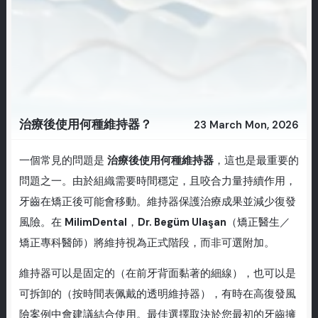
治療後使用何種維持器？
23 March Mon, 2026
一個常見的問題是
治療後使用何種維持器
，這也是最重要的
問題之一。由於組織需要時間穩定，且咬合力量持續作用，
牙齒在矯正後可能會移動。維持器保護治療成果並減少復發
風險。在
MilimDental
，
Dr. Begüm Ulaşan
（矯正醫生／
矯正專科醫師）將維持視為正式階段，而非可選附加。
維持器可以是固定的（在前牙背面黏著的細線），也可以是
可拆卸的（按時間表佩戴的透明維持器），有時在高復發風
險案例中會建議結合使用。最佳選擇取決於您最初的牙齒擁