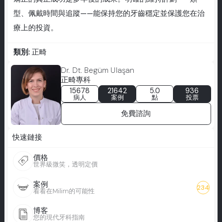
型、佩戴時間與追蹤——能保持您的牙齒穩定並保護您在治
療上的投資。
類別:
正畸
Dr. Dt. Begüm Ulaşan
正畸專科
15678
21642
5.0
936
病人
案例
點
投票
免費諮詢
快速鏈接
價格
世界級微笑，透明定價
案例
234
看看在Milim的可能性
博客
您的現代牙科指南