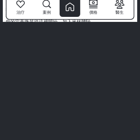
將牙科護理轉變為高端體驗。
我們優先考慮衛生、舒適和為您量身定制的治療。不要僅僅聽
治疗
案例
價格
醫生
我們的話—探索來自真實病人的真實故事。
您的完美微笑從這裡開始。加入米林體驗。
查看所有體驗
play_arrow
pl