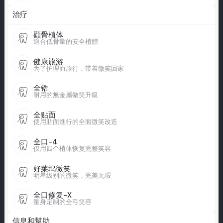
治疗
颧骨植体
適合低骨量的安全植體
健康旅游
为了护理而旅行，带着微笑回家
全锆
耐用的無金屬微笑升級
全贴面
使用貼面進行的全面微笑改造
全口-4
仅用四个植体恢复完整笑容
好莱坞微笑
明星级别的微笑，完美无瑕
全口修复-X
量身定制的全弓笑容
信息和幫助