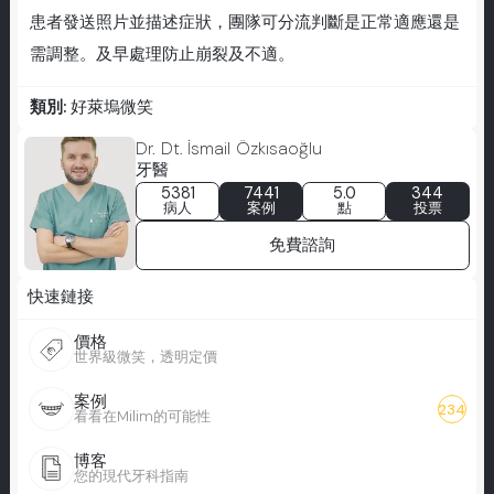
患者發送照片並描述症狀，團隊可分流判斷是正常適應還是
需調整。及早處理防止崩裂及不適。
類別:
好萊塢微笑
Dr. Dt. İsmail Özkısaoğlu
牙醫
5381
7441
5.0
344
病人
案例
點
投票
免費諮詢
快速鏈接
價格
世界級微笑，透明定價
案例
234
看看在Milim的可能性
博客
您的現代牙科指南