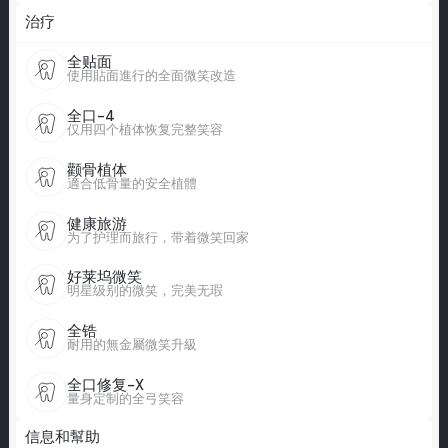
治疗
全贴面
使用貼面進行的全面微笑改造
全口-4
仅用四个植体恢复完整笑容
颧骨植体
適合低骨量的安全植體
健康旅游
为了护理而旅行，带着微笑回家
好莱坞微笑
明星级别的微笑，完美无瑕
全锆
耐用的無金屬微笑升級
全口修复-X
量身定制的全弓笑容
信息和幫助