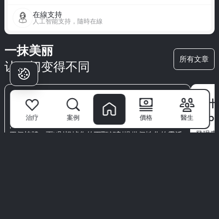
在線支持
人工智能支持，隨時在線
一抹美丽
所有文章
让一切变得不同
為什
east
四顆牙齒與X：有何不同？
Sub
治疗
案例
價格
醫生
四顆牙齒提供了高效且具成本效益的解決方案，使用
發現專家
四個植體，而X則根據您的下顎解剖提供個性化的靈活
Impl
植體數量。了解哪種方法最適合您的口腔健康、生活
方式和長期目標。
為什麼病人
選擇米林？
米林牙科醫院
不僅僅是一個診所—這是自信微笑的起點。擁有