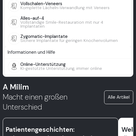
Vollschalen-Veneers
Komplette Lächeln-Verwandlung mit Veneers
Alles-auf-4
Vollständige Smile-Restauration mit nur 4
Implantaten
Zygomatic-Implantate
Sichere Implantate für geringen Knochenvolumen
Informationen und Hilfe
Online-Unterstützung
KI-gestützte Unterstützung, immer online
A Milim
Macht einen großen
Alle Artikel
Unterschied
Patientengeschichten:
Welc