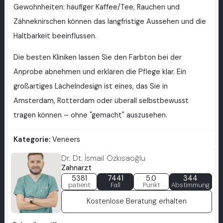
Gewohnheiten: häufiger Kaffee/Tee, Rauchen und
Zähneknirschen können das langfristige Aussehen und die
Haltbarkeit beeinflussen.
Die besten Kliniken lassen Sie den Farbton bei der
Anprobe abnehmen und erklären die Pflege klar. Ein
großartiges Lächelndesign ist eines, das Sie in
Amsterdam, Rotterdam oder überall selbstbewusst
tragen können – ohne "gemacht" auszusehen.
Kategorie:
Veneers
Dr. Dt. İsmail Özkısaoğlu
Zahnarzt
5381
7441
5.0
344
patient
Fall
Punkt
Abstimmung
Kostenlose Beratung erhalten