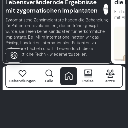
Lebensverändernde Ergebnisse
die 
east
mit zygomatischen Implantaten
Ein Lei
mit Ali
Zygomatische Zahnimplantate haben die Behandlung
für Patienten revolutioniert, denen früher gesagt
wurde, sie seien keine Kandidaten für herkömmliche
Implantate. Bei Milim International hatten wir das
Privileg, hunderten internationalen Patienten zu
helfen, ihre Lächeln und ihr Leben durch diese
fortschrittliche Technik wiederherzustellen.
Warum Patienten
Behandlungen
Fälle
Preise
ärzte
Milim wählen?
Milim Dental Hospital
ist nicht nur eine Klinik—hier beginnt
das selbstbewusste Lächeln. Mit einem Team von weltklasse
Spezialisten, fortschrittlicher Technologie und einem
patientenorientierten Ansatz machen wir zahnärztliche
Versorgung zu einem Premium-Erlebnis.
Wir legen Wert auf Hygiene, Komfort und maßgeschneiderte
Behandlungen, die nur für Sie entwickelt wurden. Glauben