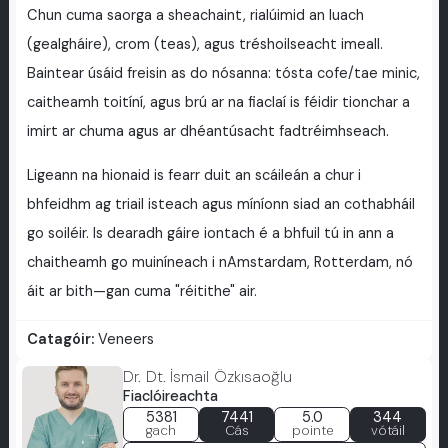
Chun cuma saorga a sheachaint, rialúimid an luach
(gealgháire), crom (teas), agus tréshoilseacht imeall.
Baintear úsáid freisin as do nósanna: tósta cofe/tae minic,
caitheamh toitíní, agus brú ar na fiaclaí is féidir tionchar a
imirt ar chuma agus ar dhéantúsacht fadtréimhseach.
Ligeann na hionaid is fearr duit an scáileán a chur i
bhfeidhm ag triail isteach agus míníonn siad an cothabháil
go soiléir. Is dearadh gáire iontach é a bhfuil tú in ann a
chaitheamh go muiníneach i nAmstardam, Rotterdam, nó
áit ar bith—gan cuma "réitithe" air.
Catagóir:
Veneers
Dr. Dt. İsmail Özkısaoğlu
Fiaclóireachta
5381
7441
5.0
344
gach
Cás
pointe
vótáil