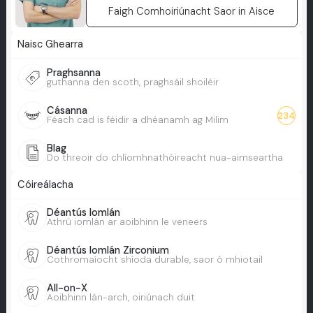
Faigh Comhoiriúnacht Saor in Aisce
Naisc Ghearra
Praghsanna
guthanna den scoth, praghsáil shoiléir
Cásanna
234
Féach cad is féidir a dhéanamh ag Milim
Blag
Do threoir do chlíomhnathóireacht nua-aimseartha
Cóireálacha
Déantús Iomlán
Athrú iomlán ar aoibhinn le veneers
Déantús Iomlán Zirconium
Cothromaíocht shíoda durable, saor ó mhiotail
All-on-X
Aoibhinn lán-arch, oiriúnach duit