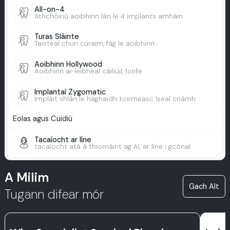
All-on-4
Athchóiriú aoibhinn lán le 4 implants amháin
Turas Sláinte
Taisteal chun cúraim, fág le aoibhinn
Aoibhinn Hollywood
Aoibhinn ar leibhéal cáiliúil, foirfe
Implantaí Zygomatic
Impláit shlán le haghaidh toirmeasc íseal cnámh
Eolas agus Cuidiú
Tacaíocht ar líne
tacaíocht atá á thiomáint ag AI, ar líne i gcónaí
A Milim
Gach Alt
Tugann difear mór