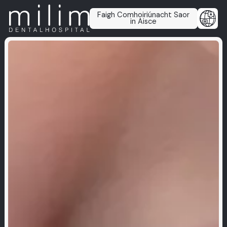
Faigh Comhoiriúnacht Saor
in Aisce