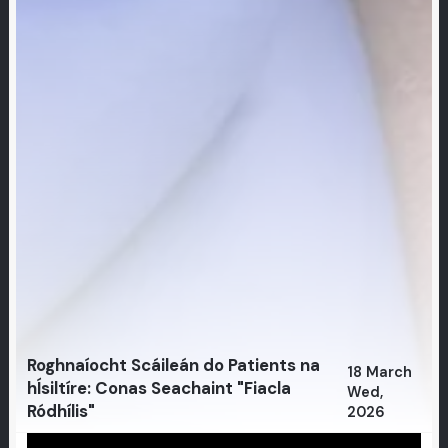
Roghnaíocht Scáileán do Patients na
18 March
hÍsiltíre: Conas Seachaint "Fiacla
Wed,
Ródhílis"
2026