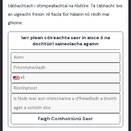
tábhachtach i dtimpeallachtaí na hÍsiltíre. Tá tábhacht leis
an uigeacht freisin: níl fiacla fíor hálainn nó réidh mar
ghloine.
Iarr plean cóireachta saor in aisce ó na
dochtúirí saineolacha againn
+1
Faigh Comhoiriúnú Saor