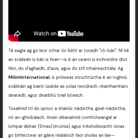
Tá eagla ag go leor othar ón Ísiltír ar toradh "ró-bán". Ní hé
an scáileán is bán is fearr—is é an ceann is inchreidte díot
féin, do d’aghaidh, d’aois, agus do stíl mhaireachtála. Ag
MilimInternational
, is próiseas struchtúrtha é an roghnú
scáileáin ag baint úsáide as solas neodrach, réamhamharc
dearadh, agus dearbhú triail isteach.
Tosaímid trí do sprioc a shainiú: nádúrtha, geal-nádúrtha,
nó an-ghiobalach. Ansin déanaimid comhcheangal ar
iompar ábhair (Emax/zirconia) agus tréshoilseacht ionas
go bhfeictear an gáire réalaíoch faoi sholas an lae—