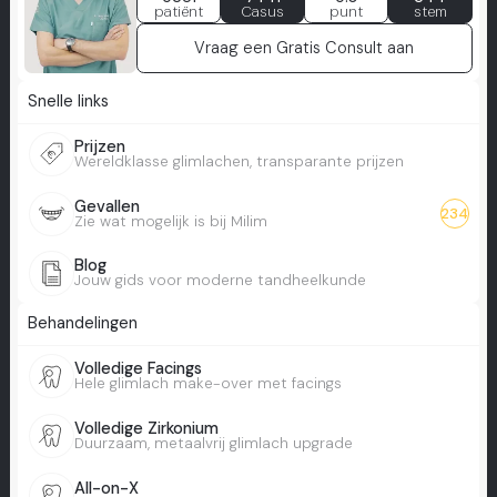
patiënt
Casus
punt
stem
Vraag een Gratis Consult aan
Snelle links
Prijzen
Wereldklasse glimlachen, transparante prijzen
Gevallen
234
Zie wat mogelijk is bij Milim
Blog
Jouw gids voor moderne tandheelkunde
Behandelingen
Volledige Facings
Hele glimlach make-over met facings
Volledige Zirkonium
Duurzaam, metaalvrij glimlach upgrade
All-on-X