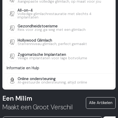
Aangepaste volledige glimlach, op maat voor jou
All-on-4
Volledige glimlachrestauratie met slechts 4
implantaten
Gezondheidstoerisme
Reis voor zorg, ga weg met een glimlach
Hollywood Glimlach
Sterrenniveau glimlach, perfect gemaakt
Zygomatische Implantaten
Veilige implantaten voor lage botvolume
Informatie en Hulp
Online ondersteuning
AI-gestuurde ondersteuning, altijd online
Een Milim
Alle Artikelen
Maakt een Groot Verschil