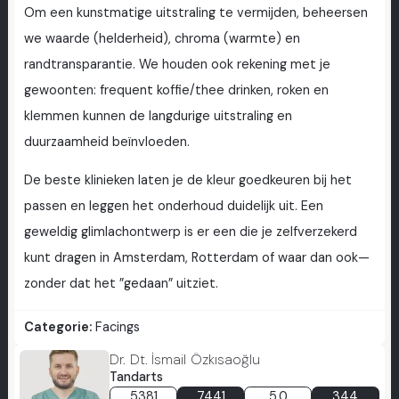
Om een kunstmatige uitstraling te vermijden, beheersen
we waarde (helderheid), chroma (warmte) en
randtransparantie. We houden ook rekening met je
gewoonten: frequent koffie/thee drinken, roken en
klemmen kunnen de langdurige uitstraling en
duurzaamheid beïnvloeden.
De beste klinieken laten je de kleur goedkeuren bij het
passen en leggen het onderhoud duidelijk uit. Een
geweldig glimlachontwerp is er een die je zelfverzekerd
kunt dragen in Amsterdam, Rotterdam of waar dan ook—
zonder dat het ”gedaan” uitziet.
Categorie:
Facings
Dr. Dt. İsmail Özkısaoğlu
Tandarts
5381
7441
5.0
344