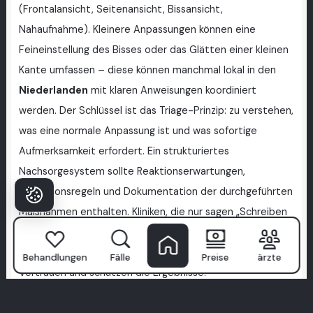
(Frontalansicht, Seitenansicht, Bissansicht,
Nahaufnahme). Kleinere Anpassungen können eine
Feineinstellung des Bisses oder das Glätten einer kleinen
Kante umfassen – diese können manchmal lokal in den
Niederlanden
mit klaren Anweisungen koordiniert
werden. Der Schlüssel ist das Triage-Prinzip: zu verstehen,
was eine normale Anpassung ist und was sofortige
Aufmerksamkeit erfordert. Ein strukturiertes
Nachsorgesystem sollte Reaktionserwartungen,
Eskalationsregeln und Dokumentation der durchgeführten
Maßnahmen enthalten. Kliniken, die nur sagen „Schreiben
Sie uns jederzeit“ ohne Protokoll, schaffen oft
Unsicherheit. Kliniken, die den Ablauf definieren, schaffen
Behandlungen
Fälle
Preise
ärzte
Vertrauen und schützen die Ergebnisse.
Kategorie:
Hollywood-Lächeln