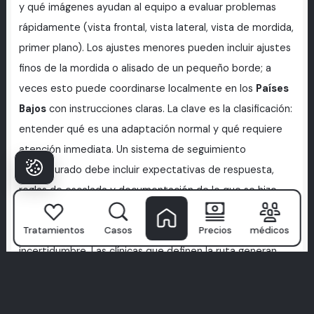
y qué imágenes ayudan al equipo a evaluar problemas
rápidamente (vista frontal, vista lateral, vista de mordida,
primer plano). Los ajustes menores pueden incluir ajustes
finos de la mordida o alisado de un pequeño borde; a
veces esto puede coordinarse localmente en los
Países
Bajos
con instrucciones claras. La clave es la clasificación:
entender qué es una adaptación normal y qué requiere
atención inmediata. Un sistema de seguimiento
estructurado debe incluir expectativas de respuesta,
reglas de escalada y documentación de lo que se hizo.
Las clínicas que solo dicen "mándanos un mensaje en
cualquier momento" sin un protocolo a menudo generan
Tratamientos
Casos
Precios
médicos
incertidumbre. Las clínicas que definen la ruta generan
confianza y protegen los resultados.
Categoría:
Sonrisa de Hollywood