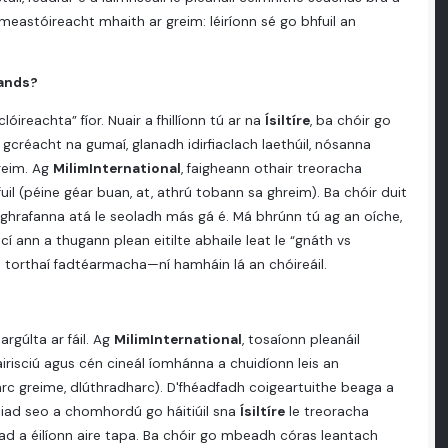
eastóireacht mhaith ar greim: léiríonn sé go bhfuil an
lands?
ireachta” fíor. Nuair a fhillíonn tú ar na
Ísiltíre
, ba chóir go
gcréacht na gumaí, glanadh idirfiaclach laethúil, nósanna
greim. Ag
MilimInternational
, faigheann othair treoracha
il (péine géar buan, at, athrú tobann sa ghreim). Ba chóir duit
ianghrafanna atá le seoladh más gá é. Má bhrúnn tú ag an oíche,
cí ann a thugann plean eitilte abhaile leat le “gnáth vs
 torthaí fadtéarmacha—ní hamháin lá an chóireáil.
argúlta ar fáil. Ag
MilimInternational
, tosaíonn pleanáil
airisciú agus cén cineál íomhánna a chuidíonn leis an
rc greime, dlúthradharc). D'fhéadfadh coigeartuithe beaga a
r iad seo a chomhordú go háitiúil sna
Ísiltíre
le treoracha
 cad a éilíonn aire tapa. Ba chóir go mbeadh córas leantach