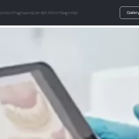
Galer
ochtúirí
Praghsanna
Cén fáth Milim?
Teagmháil