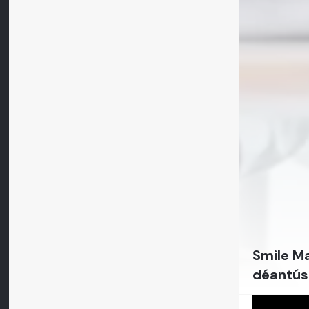
Smile Ma
déantús