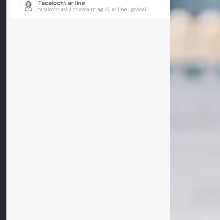
Tacaíocht ar líne
tacaíocht atá á thiomáint ag AI, ar líne i gcónaí