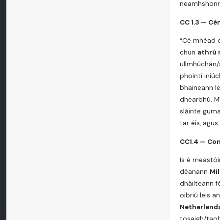
neamhshonrac
CC 1.3 — Cén
“Cé mhéad cu
chun
athrú 
ullmhúchán/s
phointí iniú
bhaineann le
dhearbhú. Mí
sláinte guma
tar éis, agus
CC1.4 — Con
Is é meastói
déanann
Mi
dháilteann f
oibriú leis 
Netherland
tosaigh/taob