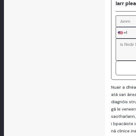
Iarr ple
+1
Nuair a dhéa
atá san áire
diagnóis str
gá le veneer
saotharlann,
i bpacáiste 
ná clinice i