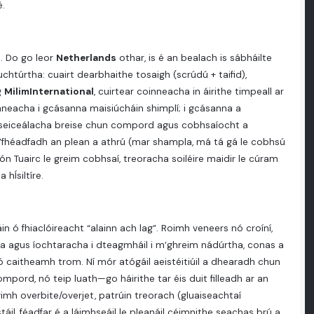
é.
l. Do go leor
Netherlands
othar, is é an bealach is sábháilte
chtúrtha: cuairt dearbhaithe tosaigh (scrúdú + taifid),
g
MilimInternational
, cuirtear coinneacha in áirithe timpeall ar
oinneacha i gcásanna maisiúcháin shimplí; i gcásanna a
le seiceálacha breise chun compord agus cobhsaíocht a
a d’fhéadfadh an plean a athrú (mar shampla, má tá gá le cobhsú
 ón Tuairc le greim cobhsaí, treoracha soiléire maidir le cúram
 hÍsiltíre.
ó fhiaclóireacht “alainn ach lag”. Roimh veneers nó croíní,
 agus íochtaracha i dteagmháil i m’ghreim nádúrtha, conas a
nó caitheamh trom. Ní mór atógáil aeistéitiúil a dhearadh chun
mpord, nó teip luath—go háirithe tar éis duit filleadh ar an
imh overbite/overjet, patrúin treorach (gluaiseachtaí
áil, féadfar é a láimhseáil le pleanáil céimnithe seachas brú a