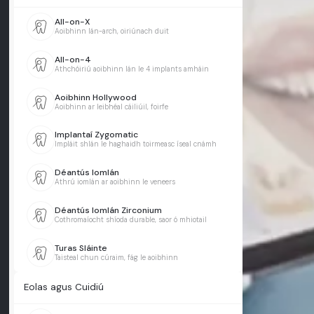
All-on-X
Aoibhinn lán-arch, oiriúnach duit
All-on-4
Athchóiriú aoibhinn lán le 4 implants amháin
Aoibhinn Hollywood
Aoibhinn ar leibhéal cáiliúil, foirfe
Implantaí Zygomatic
Impláit shlán le haghaidh toirmeasc íseal cnámh
Déantús Iomlán
Athrú iomlán ar aoibhinn le veneers
Déantús Iomlán Zirconium
Cothromaíocht shíoda durable, saor ó mhiotail
Turas Sláinte
Taisteal chun cúraim, fág le aoibhinn
Eolas agus Cuidiú