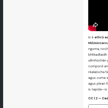
Is é
athrú a
MilimIntern
nguma, rioch
bhféadfaidh 
ullmhúchán g
compord an b
réalaíocha f
agus cuma su
agus plean fá
is tapúla—is
CC 1.2 — Ca