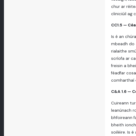
chur ar réit
cliniciúil ag
CC1.5 — Céa
Is é an chúr
mbeadh do at
rialaithe sm
scríofa ar c
freisin a bh
féadfar cosa
comharthaí d
C&A 1.6 — C
Cuireann tur
leanúnach ro
bhfoireann f
bheith ionch
soiléire. Is