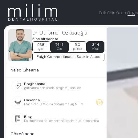
Baile
Cóireálacha
Blag
d
Dr. Dt. İsmail Özkısaoğlu
Fiaclóireachta
5381
7441
5.0
344
gach
Cás
pointe
vótáil
Faigh Comhoiriúnacht Saor in Aisce
Naisc Ghearra
Praghsanna
guthanna den scoth, praghsáil shoiléir
Cásanna
234
Féach cad is féidir a dhéanamh ag Milim
Blag
Do threoir do chlíomhnathóireacht nua-aimseartha
Cóireálacha