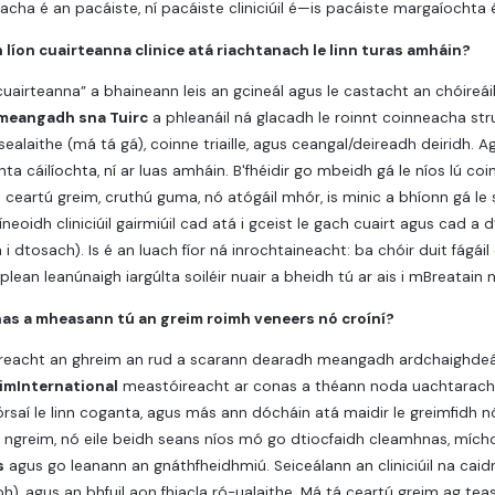
ha é an pacáiste, ní pacáiste cliniciúil é—is pacáiste margaíochta 
 líon cuairteanna clinice atá riachtanach le linn turas amháin?
airteanna” a bhaineann leis an gcineál agus le castacht an chóireái
meangadh sna Tuirc
a phleanáil ná glacadh le roinnt coinneacha stru
ealaithe (má tá gá), coinne triaille, agus ceangal/deireadh deiridh. A
chta cáilíochta, ní ar luas amháin. B'fhéidir go mbeidh gá le níos lú c
 ceartú greim, cruthú guma, nó atógáil mhór, is minic a bhíonn gá 
neoidh cliniciúil gairmiúil cad atá i gceist le gach cuairt agus cad 
 i dtosach). Is é an luach fíor ná inrochtaineacht: ba chóir duit fágáil
 plean leanúnaigh iargúlta soiléir nuair a bheidh tú ar ais i mBreatain na
as a mheasann tú an greim roimh veneers nó croíní?
reacht an ghreim an rud a scarann dearadh meangadh ardchaighdeáin 
limInternational
meastóireacht ar conas a théann noda uachtaracha
órsaí le linn coganta, agus más ann dócháin atá maidir le greimfidh 
an ngreim, nó eile beidh seans níos mó go dtiocfaidh cleamhnas, mícho
s
agus go leanann an gnáthfheidhmiú. Seiceálann an cliniciúil na caidr
h), agus an bhfuil aon fhiacla ró-ualaithe. Má tá ceartú greim ag teast