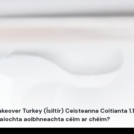
keover Turkey (Ísiltír) Ceisteanna Coitianta 1
aíochta aoibhneachta céim ar chéim?