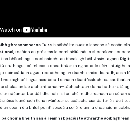
oibh ghreannmhar sa Tuirc
is sábháilte nuair a leanann sé cosán clin
ational
, tosóidh an próiseas le comhairliúchán a shocraíonn spriocan
t na bhfíoch agus cobhsaíocht an bhealaigh béil. Ansin tagann
Digit
tú cruth agus cóimheas a dhearbhú sula nglactar le céim intuigthe a
o coimeádach agus treoraithe ag an réamhaisnéis dearadh, ansin féa
healaigh béil agus aeistéitic. Leanann déantúsaíocht sa saotharlann
aoi sholas an lae a bhaint amach—tábhachtach do na hothair atá ag 
lar ndéantar bondáil dheiridh. Is í an chéim dheireanach an cúram ia
isnéise leanúnach (lena n-áirítear seiceálacha cianda tar éis duit teac
 é an ceann é a bhfuil pointí seiceála soiléire ann a chosnaíonn cob
d ba chóir a bheith san áireamh i bpacáiste athraithe aoibhghre