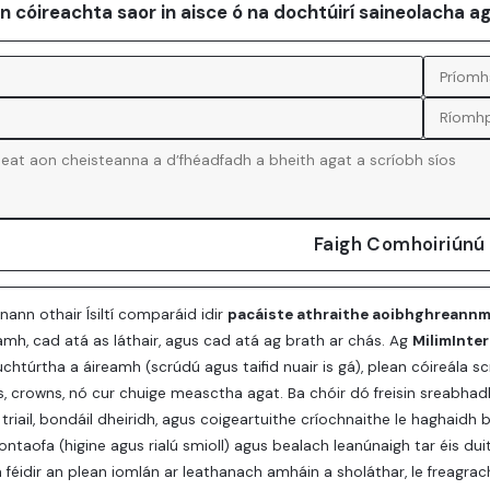
an cóireachta saor in aisce ó na dochtúirí saineolacha a
Faigh Comhoiriúnú
nann othair Ísiltí comparáid idir
pacáiste athraithe aoibhghreannm
amh, cad atá as láthair, agus cad atá ag brath ar chás. Ag
MilimInte
uchtúrtha a áireamh (scrúdú agus taifid nuair is gá), plean cóireála sc
s, crowns, nó cur chuige measctha agat. Ba chóir dó freisin sreabha
 triail, bondáil dheiridh, agus coigeartuithe críochnaithe le haghaidh
iontaofa (higine agus rialú smioll) agus bealach leanúnaigh tar éis duit
na féidir an plean iomlán ar leathanach amháin a sholáthar, le freagrac