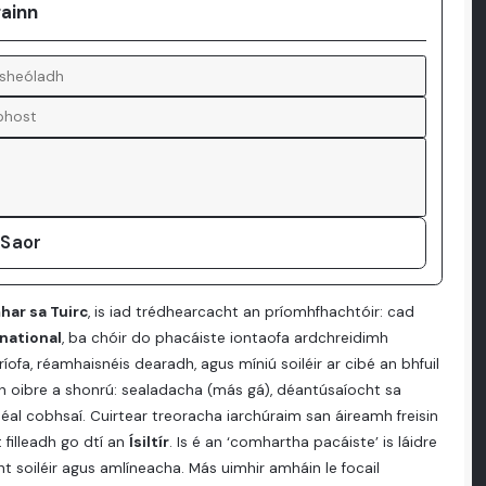
gainn
 Saor
har sa Tuirc
, is iad trédhearcacht an príomhfhachtóir: cad
rnational
, ba chóir do phacáiste iontaofa ardchreidimh
ríofa, réamhaisnéis dearadh, agus míniú soiléir ar cibé an bhfuil
dh oibre a shonrú: sealadacha (más gá), déantúsaíocht sa
 béal cobhsaí. Cuirtear treoracha iarchúraim san áireamh freisin
 filleadh go dtí an
Ísiltír
. Is é an ‘comhartha pacáiste’ is láidre
ht soiléir agus amlíneacha. Más uimhir amháin le focail