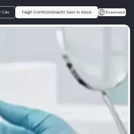
y Cás
Faigh Comhoiriúnacht Saor in Aisce
Éireannach