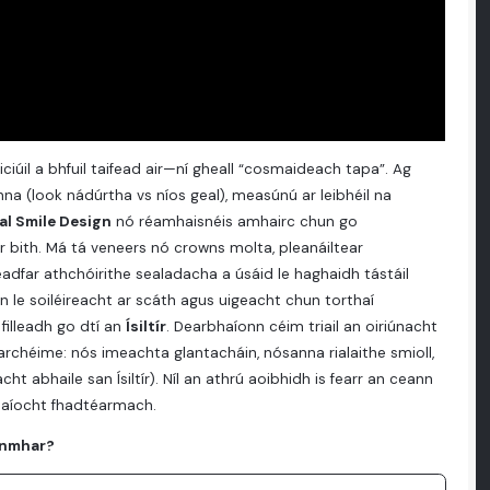
iciúil a bhfuil taifead air—ní gheall “cosmaideach tapa”. Ag
na (look nádúrtha vs níos geal), measúnú ar leibhéil na
al Smile Design
nó réamhaisnéis amhairc chun go
r bith. Má tá veneers nó crowns molta, pleanáiltear
dfar athchóirithe sealadacha a úsáid le haghaidh tástáil
 le soiléireacht ar scáth agus uigeacht chun torthaí
filleadh go dtí an
Ísiltír
. Dearbhaíonn céim triail an oiriúnacht
rchéime: nós imeachta glantacháin, nósanna rialaithe smioll,
ht abhaile san Ísiltír). Níl an athrú aoibhidh is fearr an ceann
hsaíocht fhadtéarmach.
annmhar?