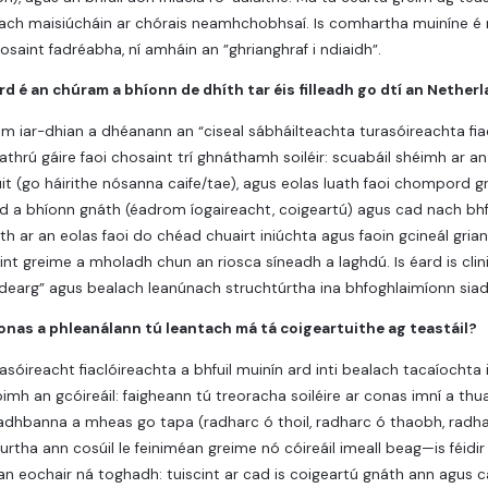
each maisiúcháin ar chórais neamhchobhsaí. Is comhartha muiníne é m
 cosaint fadréabha, ní amháin an ”ghrianghraf i ndiaidh”.
rd é an chúram a bhíonn de dhíth tar éis filleadh go dtí an Nether
am iar-dhian a dhéanann an “ciseal sábháilteachta turasóireachta fiacló
hrú gáire faoi chosaint trí ghnáthamh soiléir: scuabáil shéimh ar an 
úit (go háirithe nósanna caife/tae), agus eolas luath faoi chompord 
ad a bhíonn gnáth (éadrom íogaireacht, coigeartú) agus cad nach bhfu
eith ar an eolas faoi do chéad chuairt iniúchta agus faoin gcineál gr
int greime a mholadh chun an riosca síneadh a laghdú. Is éard is clini
earg” agus bealach leanúnach struchtúrtha ina bhfoghlaimíonn siad
onas a phleanálann tú leantach má tá coigeartuithe ag teastáil?
asóireacht fiaclóireachta a bhfuil muinín ard inti bealach tacaíochta i
imh an gcóireáil: faigheann tú treoracha soiléire ar conas imní a thu
adhbanna a mheas go tapa (radharc ó thoil, radharc ó thaobh, radha
urtha ann cosúil le feiniméan greime nó cóireáil imeall beag—is féidi
 é an eochair ná toghadh: tuiscint ar cad is coigeartú gnáth ann agus