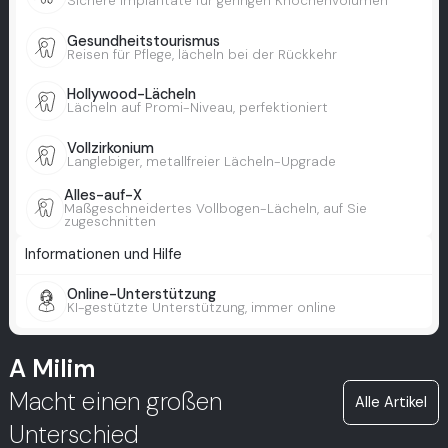
Sichere Implantate für geringen Knochenvolumen
Gesundheitstourismus
Reisen für Pflege, lächeln bei der Rückkehr
Hollywood-Lächeln
Lächeln auf Promi-Niveau, perfektioniert
Vollzirkonium
Langlebiger, metallfreier Lächeln-Upgrade
Alles-auf-X
Maßgeschneidertes Vollbogen-Lächeln, auf Sie
zugeschnitten
Informationen und Hilfe
Online-Unterstützung
KI-gestützte Unterstützung, immer online
A Milim
Macht einen großen
Alle Artikel
Unterschied