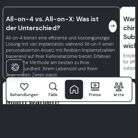
All-on-4 vs. All-on-X: Was ist
Waru
east
der Unterschied?
chir
Subp
All-on-4 bietet eine effiziente und kostengünstige
Lösung mit vier Implantaten, während All-on-X einen
wicht
personalisierten Ansatz mit flexiblen Implantatzahlen
Entdec
basierend auf Ihrer Kieferanatomie bietet. Erfahren
für eff
Sie, welche Methode am besten zu Ihrer
subper
Mundgesundheit, Ihrem Lebensstil und Ihren
langfristigen Zielen passt.
Warum Patienten
Behandlungen
Fälle
Preise
ärzte
Milim wählen?
Milim Dental Hospital
ist nicht nur eine Klinik—hier beginnt
das selbstbewusste Lächeln. Mit einem Team von weltklasse
Spezialisten, fortschrittlicher Technologie und einem
patientenorientierten Ansatz machen wir zahnärztliche
Versorgung zu einem Premium-Erlebnis.