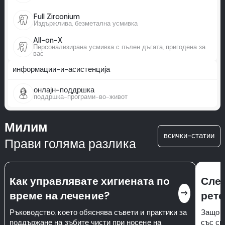
Full Zirconium
Издържлива, безметална усмивка
All-on-X
Персонализирана усмивка с пълен дъгата, пригодена за
вас
информации-и-асистенција
онлајн-поддршка
поддршка-програми-во-живот
Милим
всички-статии
Прави голяма разлика
Как управлявате хигиената по
След
east
време на лечение?
рете
Ръководство, което обяснява съвети и практики за
Защо р
поддържане на зъбите чисти при носене на
със ск