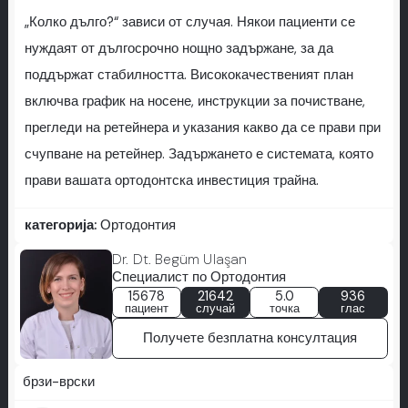
„Колко дълго?“ зависи от случая. Някои пациенти се
нуждаят от дългосрочно нощно задържане, за да
поддържат стабилността. Висококачественият план
включва график на носене, инструкции за почистване,
прегледи на ретейнера и указания какво да се прави при
счупване на ретейнер. Задържането е системата, която
прави вашата ортодонтска инвестиция трайна.
категорија:
Ортодонтия
Dr. Dt. Begüm Ulaşan
Специалист по Ортодонтия
15678
21642
5.0
936
пациент
случай
точка
глас
Получете безплатна консултация
брзи-врски