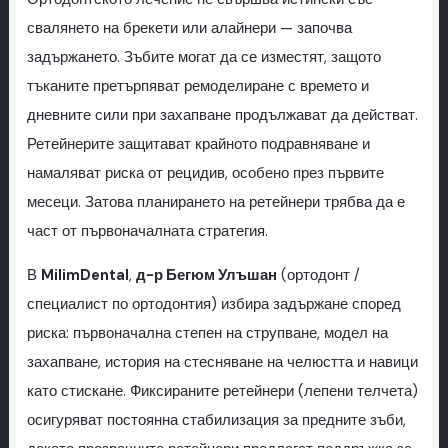
свалянето на брекети или алайнери — започва
задържането. Зъбите могат да се изместят, защото
тъканите претърпяват ремоделиране с времето и
дневните сили при захапване продължават да действат.
Ретейнерите защитават крайното подравняване и
намаляват риска от рецидив, особено през първите
месеци. Затова планирането на ретейнери трябва да е
част от първоначалната стратегия.
В
MilimDental
,
д-р Бегюм Улъшан
(ортодонт /
специалист по ортодонтия) избира задържане според
риска: първоначална степен на струпване, модел на
захапване, история на стесняване на челюстта и навици
като стискане. Фиксираните ретейнери (лепени телчета)
осигуряват постоянна стабилизация за предните зъби,