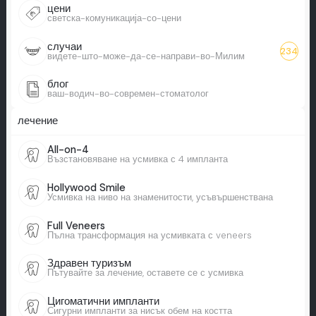
цени
светска-комуникација-со-цени
случаи
234
видете-што-може-да-се-направи-во-Милим
блог
ваш-водич-во-современ-стоматолог
лечение
All-on-4
Възстановяване на усмивка с 4 импланта
Hollywood Smile
Усмивка на ниво на знаменитости, усъвършенствана
Full Veneers
Пълна трансформация на усмивката с veneers
Здравен туризъм
Пътувайте за лечение, оставете се с усмивка
Цигоматични импланти
Сигурни импланти за нисък обем на костта