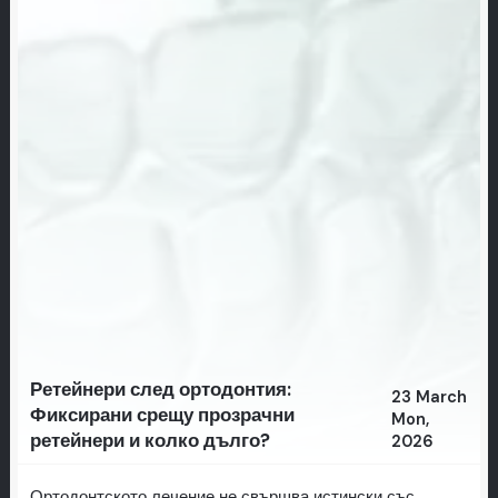
Ретейнери след ортодонтия:
23 March
Фиксирани срещу прозрачни
Mon,
ретейнери и колко дълго?
2026
Ортодонтското лечение не свършва истински със