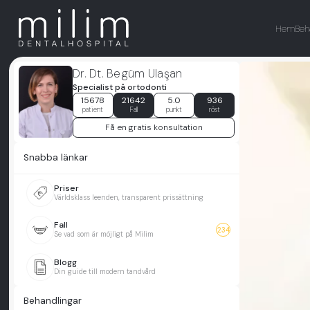
Hem
Beh
Dr. Dt. Begüm Ulaşan
Specialist på ortodonti
15678
21642
5.0
936
patient
Fall
punkt
röst
Få en gratis konsultation
Snabba länkar
Priser
Världsklass leenden, transparent prissättning
Fall
234
Se vad som är möjligt på Milim
Blogg
Din guide till modern tandvård
Behandlingar