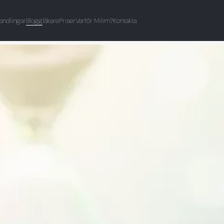
andlingar
Blogg
läkare
Priser
Varför Milim?
Kontakta