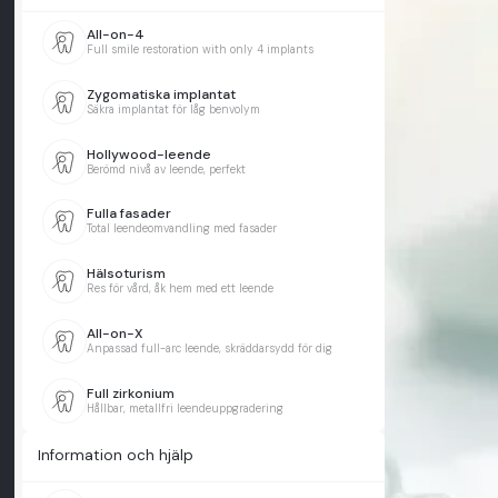
All-on-4
Full smile restoration with only 4 implants
Zygomatiska implantat
Säkra implantat för låg benvolym
Hollywood-leende
Berömd nivå av leende, perfekt
Fulla fasader
Total leendeomvandling med fasader
Hälsoturism
Res för vård, åk hem med ett leende
All-on-X
Anpassad full-arc leende, skräddarsydd för dig
Full zirkonium
Hållbar, metallfri leendeuppgradering
Information och hjälp