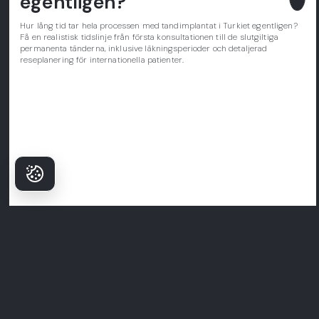
egentligen?
Hur lång tid tar hela processen med tandimplantat i Turkiet egentligen?
Få en realistisk tidslinje från första konsultationen till de slutgiltiga
permanenta tänderna, inklusive läkningsperioder och detaljerad
reseplanering för internationella patienter.
Varför Patienter