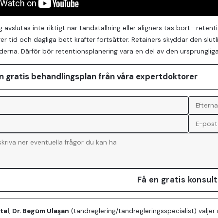
g avslutas inte riktigt när tandställning eller aligners tas bort—rete
r tid och dagliga bett krafter fortsätter. Retainers skyddar den slutli
erna. Därför bör retentionsplanering vara en del av den ursprunglig
n gratis behandlingsplan från våra expertdoktorer
Få en gratis konsul
tal
,
Dr. Begüm Ulaşan
(tandreglering/tandregleringsspecialist) väljer 