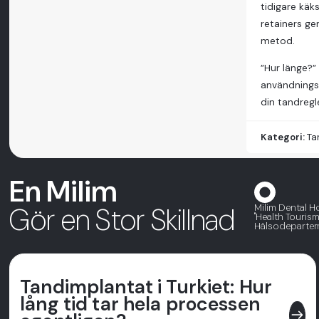
tidigare käk
retainers ge
metod.
”Hur länge?” 
användningss
din tandregle
Kategori:
Ta
En Milim
Milim Dental H
Gör en Stor Skillnad
"Health Tourism
Hälsodeparteme
Tandimplantat i Turkiet: Hur
lång tid tar hela processen
east