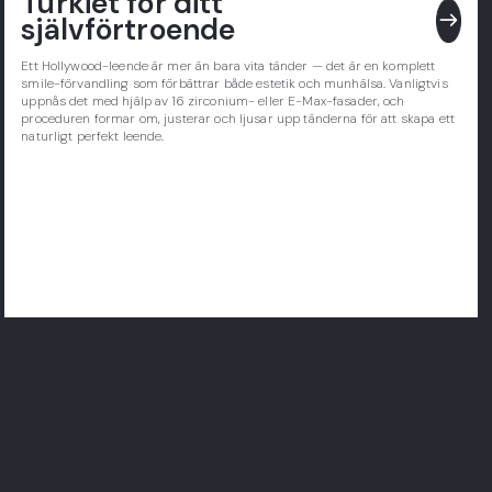
Turkiet för ditt
east
självförtroende
Ett Hollywood-leende är mer än bara vita tänder — det är en komplett
smile-förvandling som förbättrar både estetik och munhälsa. Vanligtvis
uppnås det med hjälp av 16 zirconium- eller E-Max-fasader, och
proceduren formar om, justerar och ljusar upp tänderna för att skapa ett
naturligt perfekt leende.