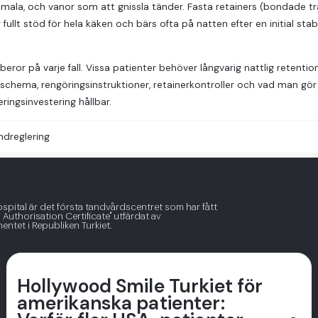
smala, och vanor som att gnissla tänder. Fasta retainers (bondade tr
r fullt stöd för hela käken och bärs ofta på natten efter en initial st
beror på varje fall. Vissa patienter behöver långvarig nattlig retention
chema, rengöringsinstruktioner, retainerkontroller och vad man gör
ringsinvestering hållbar.
ndreglering
ospital är det första tandvårdscentret som har fått
 Authorisation Certificate" utfärdat av
ntet i Republiken Turkiet.
Hollywood Smile Turkiet för
amerikanska patienter: