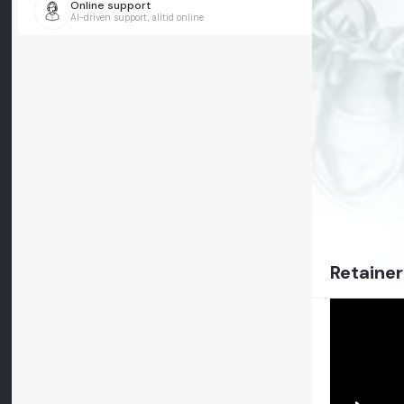
Online support
AI-driven support, alltid online
Retainer