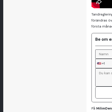
Tandreglerin
förändras öve
första månad
Be om e
+1
På
MilimDen