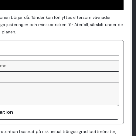
ntionen börjar då. Tänder kan förflyttas eftersom vävnader
ga justeringen och minskar risken för återfall, särskilt under de
a planen.
tation
retention baserat på risk: initial trängselgrad, bettmönster,