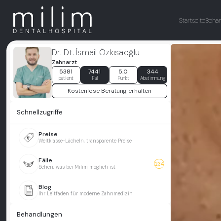
Startseite
Beha
Dr. Dt. İsmail Özkısaoğlu
Zahnarzt
5381
7441
5.0
344
patient
Fall
Punkt
Abstimmung
Kostenlose Beratung erhalten
Schnellzugriffe
Preise
Weltklasse-Lächeln, transparente Preise
Fälle
234
Sehen, was bei Milim möglich ist
Blog
Ihr Leitfaden für moderne Zahnmedizin
Behandlungen