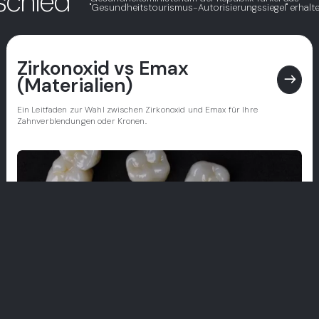
schied
"Gesundheitstourismus-Autorisierungssiegel" erhalte
Zirkonoxid vs Emax
east
(Materialien)
Ein Leitfaden zur Wahl zwischen Zirkonoxid und Emax für Ihre
Zahnverblendungen oder Kronen.