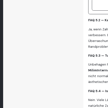
FAQ 5.2 — K
Ja, wenn Zah
verbessern. 
Überraschung
Randprobleme
FAQ 5.3 — T
Unbehagen h
MilimIntern
nicht normal
ästhetischen
FAQ 5.4 — Is
Nein. Viele 
natürliche Z