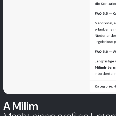
die Konturie
FAQ 5.5 — K
Manchmal, ab
erlauben ein
Niederlanden 
Ergebnisse pr
FAQ 5.6 — W
Langfristige
MilimIntern
interdental 
Kategorie:
H
A Milim