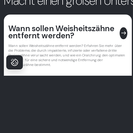
Macht einen großen Unter
Wann sollen Weisheitszähne
east
entfernt werden?
Wann sollen Weisheitszähne entfernt werden? Erfahren Sie mehr über
die Probleme, die durch impaktierte, infizierte oder verfallene dritte
Backenzähne verursacht werden, und wie ein Oralchirurg den optimalen
Zeitpunkt für eine sichere und notwendige Entfernung der
Weisheitszähne bestimmt.