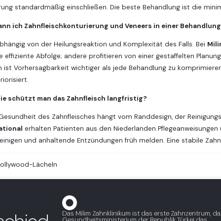
rung standardmäßig einschließen. Die beste Behandlung ist die minima
ann ich Zahnfleischkonturierung und Veneers in einer Behandlun
hängig von der Heilungsreaktion und Komplexität des Falls. Bei
Mil
e effiziente Abfolge; andere profitieren von einer gestaffelten Planung
ist Vorhersagbarkeit wichtiger als jede Behandlung zu komprimieren. Ein
iorisiert.
ie schützt man das Zahnfleisch langfristig?
 Gesundheit des Zahnfleisches hängt vom Randdesign, der Reinigungsf
ational
erhalten Patienten aus den Niederlanden Pflegeanweisungen
reinigen und anhaltende Entzündungen früh melden. Eine stabile Zahnfle
ollywood-Lächeln
Das Milim Zahnklinikum ist das erste Zahnzentrum, d
Gesundheitsministerium der Republik Türkei das