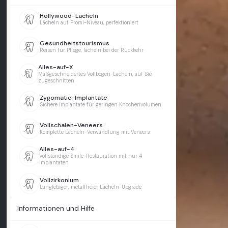
Hollywood-Lächeln
Lächeln auf Promi-Niveau, perfektioniert
Gesundheitstourismus
Reisen für Pflege, lächeln bei der Rückkehr
Alles-auf-X
Maßgeschneidertes Vollbogen-Lächeln, auf Sie
zugeschnitten
Zygomatic-Implantate
Sichere Implantate für geringen Knochenvolumen
Vollschalen-Veneers
Komplette Lächeln-Verwandlung mit Veneers
Alles-auf-4
Vollständige Smile-Restauration mit nur 4
Implantaten
Vollzirkonium
Langlebiger, metallfreier Lächeln-Upgrade
Informationen und Hilfe