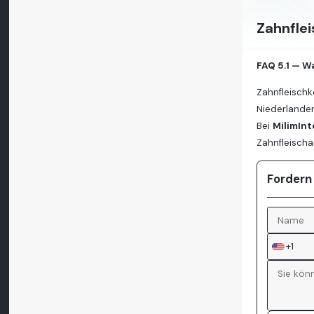
Zahnflei
FAQ 5.1 — W
Zahnfleischk
Niederlanden
Bei
MilimInt
Zahnfleischa
Fordern
+1