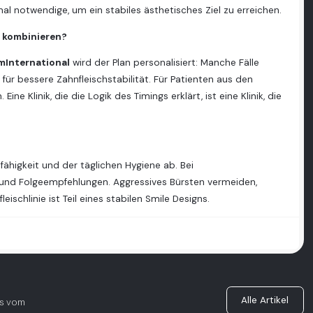
l notwendige, um ein stabiles ästhetisches Ziel zu erreichen.
g kombinieren?
imInternational
wird der Plan personalisiert: Manche Fälle
 für bessere Zahnfleischstabilität. Für Patienten aus den
e Klinik, die die Logik des Timings erklärt, ist eine Klinik, die
ähigkeit und der täglichen Hygiene ab. Bei
 und Folgeempfehlungen. Aggressives Bürsten vermeiden,
ischlinie ist Teil eines stabilen Smile Designs.
Alle Artikel
as vom