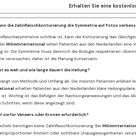
Erhalten Sie eine kostenl
ann die Zahnfleischkonturierung die Symmetrie auf Fotos verbes
nfleischasymmetrie sichtbar ist, kann die Konturierung das Gleichg
Bei
MilimInternational
sehen Patienten aus den Niederlanden eine V
 ist. Die Symmetrie muss dennoch die Biologie respektieren: Überm
 verursachen, daher ist die Planung konservativ.
ut es weh und wie lange dauert die Heilung?
ängt von Methode und Umfang ab. Die meisten Patienten erleben leic
ational
erhalten Patienten aus den Niederlanden klare Heilungsplän
 ist. Wichtig ist das Befolgen der Nachsorgeanweisungen und das Ab
 Schritten, wenn diese angezeigt sind.
t sie für Veneers oder Kronen erforderlich?
Lächeln benötigen keine Zahnfleischkonturierung. Bei
MilimInternatio
ahnproportionen limitiert oder sichtbare Unausgewogenheiten verursa