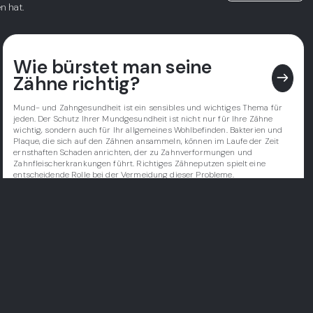
n hat.
Wie bürstet man seine
east
Zähne richtig?
Mund- und Zahngesundheit ist ein sensibles und wichtiges Thema für
jeden. Der Schutz Ihrer Mundgesundheit ist nicht nur für Ihre Zähne
wichtig, sondern auch für Ihr allgemeines Wohlbefinden. Bakterien und
Plaque, die sich auf den Zähnen ansammeln, können im Laufe der Zeit
ernsthaften Schaden anrichten, der zu Zahnverformungen und
Zahnfleischerkrankungen führt. Richtiges Zähneputzen spielt eine
entscheidende Rolle bei der Vermeidung dieser Probleme.