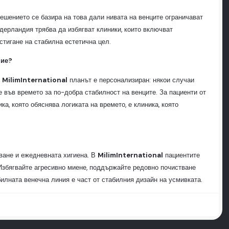
ешението се базира на това дали нивата на венците ограничават
дерландия трябва да избягват клиники, които включват
тигане на стабилна естетична цел.
ние?
В
MilimInternational
планът е персонализиран: някои случаи
 във времето за по-добра стабилност на венците. За пациенти от
а, която обяснява логиката на времето, е клиника, която
тване и ежедневната хигиена. В
MilimInternational
пациентите
Избягвайте агресивно миене, поддържайте редовно почистване
илната венечна линия е част от стабилния дизайн на усмивката.