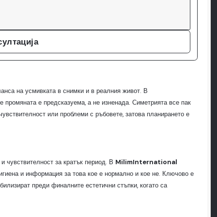
султација
ланса на усмивката в снимки и в реалния живот. В
 промяната е предсказуема, а не изненада. Симетрията все пак
чувствителност или проблеми с ръбовете, затова планирането е
 и чувствителност за кратък период. В
MilimInternational
игиена и информация за това кое е нормално и кое не. Ключово е
билизират преди финалните естетични стъпки, когато са