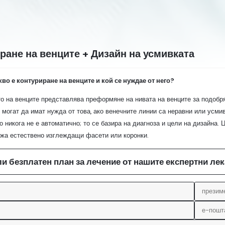
ране на венците + Дизайн на усмивката
кво е контуриране на венците и кой се нуждае от него?
о на венците представлява преформяне на нивата на венците за подобря
могат да имат нужда от това, ако венечните линии са неравни или усмив
о никога не е автоматично; то се базира на диагноза и цели на дизайна.
жа естествено изглеждащи фасети или коронки.
ли безплатен план за лечение от нашите експертни ле