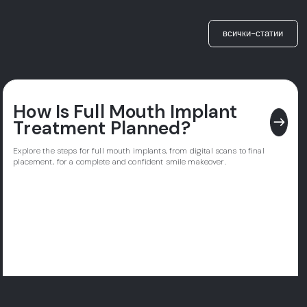
всички-статии
How Is Full Mouth Implant
east
Treatment Planned?
Explore the steps for full mouth implants, from digital scans to final
placement, for a complete and confident smile makeover.