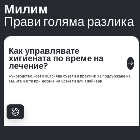
Милим
Прави голяма разлика
Как управлявате
хигиената по време на
east
лечение?
Ръководство, което обяснява съвети и практики за поддържане на
зъбите чисти при носене на брекети или алайнери.