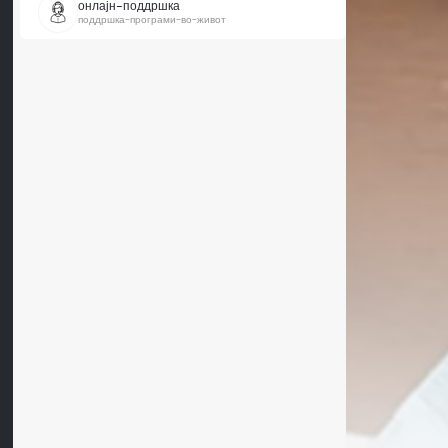
онлајн-поддршка
поддршка-програми-во-живот