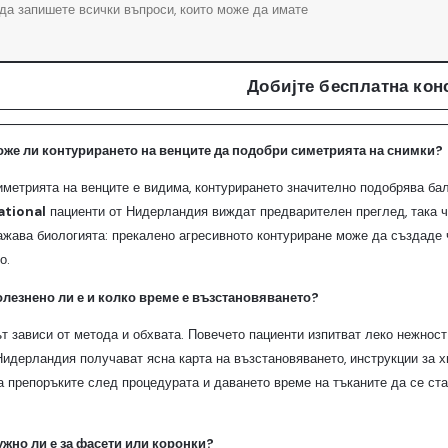
Добијте бесплатна кон
оже ли контурирането на венците да подобри симетрията на снимки?
симетрията на венците е видима, контурирането значително подобрява ба
ational
пациенти от Нидерландия виждат предварителен преглед, така че
ажава биологията: прекалено агресивното контуриране може да създаде 
о.
олезнено ли е и колко време е възстановяването?
 зависи от метода и обхвата. Повечето пациенти изпитват леко нежност
Нидерландия получават ясна карта на възстановяването, инструкции за х
а препоръките след процедурата и даването време на тъканите да се ста
ужно ли е за фасети или коронки?