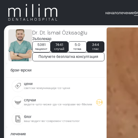
начало
лечение
б
Dr. Dt. İsmail Özkısaoğlu
Зъболекар
5381
7441
5.0
344
пациент
случай
точка
глас
Получете безплатна консултация
брзи-врски
цени
светска-комуникација-со-цени
случаи
234
видете-што-може-да-се-направи-во-Милим
блог
ваш-водич-во-современ-стоматолог
лечение