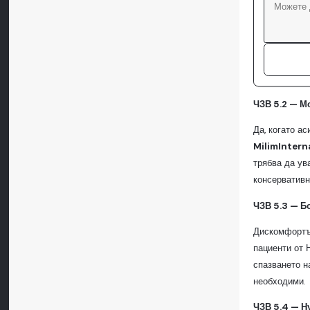
ЧЗВ 5.2 — М
Да, когато а
MilimIntern
трябва да ув
консервативн
ЧЗВ 5.3 — Б
Дискомфортът
пациенти от 
спазването н
необходими.
ЧЗВ 5.4 — Н