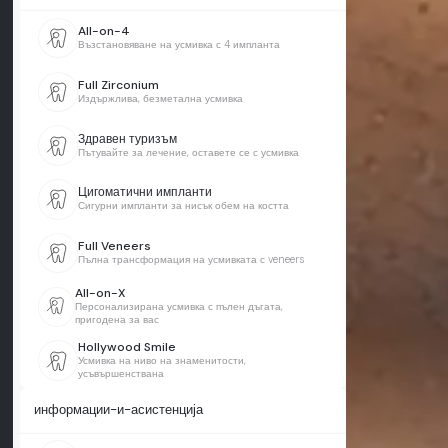
All-on-4
Възстановяване на усмивка с 4 импланта
Full Zirconium
Издържлива, безметална усмивка
Здравен туризъм
Пътувайте за лечение, оставете се с усмивка
Цигоматични импланти
Сигурни импланти за нисък обем на костта
Full Veneers
Пълна трансформация на усмивката с veneers
All-on-X
Персонализирана усмивка с пълен дъгата,
пригодена за вас
Hollywood Smile
Усмивка на ниво на знаменитости,
усъвършенствана
информации-и-асистенција