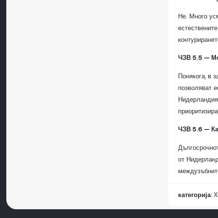
Не. Много ус
естествените
контуриранет
ЧЗВ 5.5 — М
Понякога, в 
позволяват е
Нидерландия 
приоритизира
ЧЗВ 5.6 — К
Дългосрочнот
от Нидерланд
междузъбните
категорија:
Х