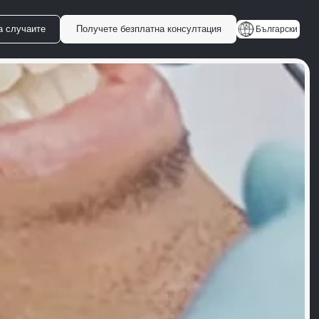
а случаите
Получете безплатна консултация
Български