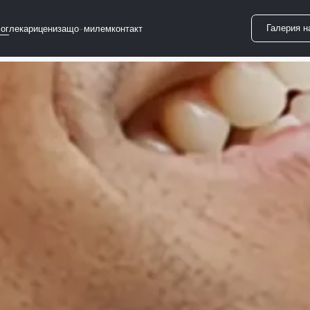
Галерия н
лог
лекари
цени
защо-милем
контакт