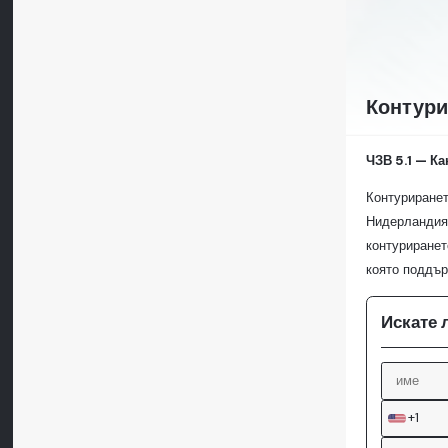
Контури
ЧЗВ 5.1 — Ка
Контуриранет
Нидерландия 
контуриранет
която поддър
Искате 
+1