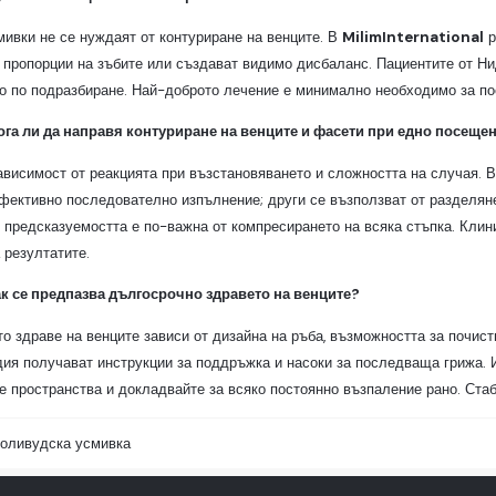
мивки не се нуждаят от контуриране на венците. В
MilimInternational
р
 пропорции на зъбите или създават видимо дисбаланс. Пациентите от Ни
о по подразбиране. Най-доброто лечение е минимално необходимо за пос
ога ли да направя контуриране на венците и фасети при едно посеще
зависимост от реакцията при възстановяването и сложността на случая. 
фективно последователно изпълнение; други се възползват от разделяне
предсказуемостта е по-важна от компресирането на всяка стъпка. Клиник
 резултатите.
ак се предпазва дългосрочно здравето на венците?
о здраве на венците зависи от дизайна на ръба, възможността за почис
ия получават инструкции за поддръжка и насоки за последваща грижа. 
 пространства и докладвайте за всяко постоянно възпаление рано. Стаб
оливудска усмивка