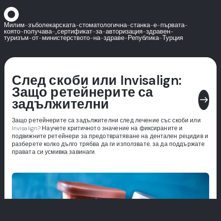
Милим-зъболекарската-стоматологична-станка-е-първата-
която-получава-„сертификат-за-авторизация-здравен-
туризъм-от-министерството-на-здраве-Република-Турция
След скоби или Invisalign:
Защо ретейнерите са
east
задължителни
Защо ретейнерите са задължителни след лечение със скоби или
Invisalign? Научете критичното значение на фиксираните и
подвижните ретейнери за предотвратяване на дентален рецидив и
разберете колко дълго трябва да ги използвате, за да поддържате
правата си усмивка завинаги.