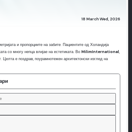
18 March Wed, 2026
етријата и пропорциите на забите. Пациентите од Холандија
ата со многу непца влијае на естетиката. Во
MilimInternational
,
от. Целта е поздрав, поурамнотежен архитектонски изглед на
кари