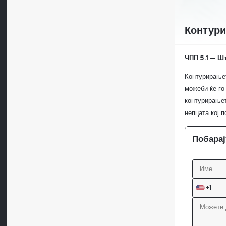
Контури
ЧПП 5.1 — Шт
Контурирањет
можеби ќе го
контурирањет
непцата кој 
Побарај
+1