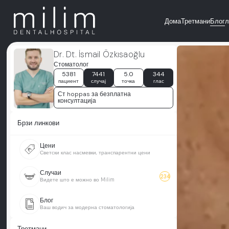
Дома
Третмани
Блог
л
Dr. Dt. İsmail Özkısaoğlu
Стоматолог
5381
7441
5.0
344
пациент
случај
точка
глас
Ст hoppas за безплатна
консултација
Брзи линкови
Цени
Светски клас насмевки, транспарентни цени
Случаи
234
Видете што е можно во Milim
Блог
Ваш водич за модерна стоматологија
Третмани