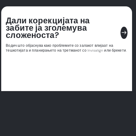
Дали корекцијата на
забите ја зголемува
east
сложеноста?
Водич што објаснува како проблемите со залакот влијаат на
тешкотијата и планирањето на третманот со Invisalign или брекети.