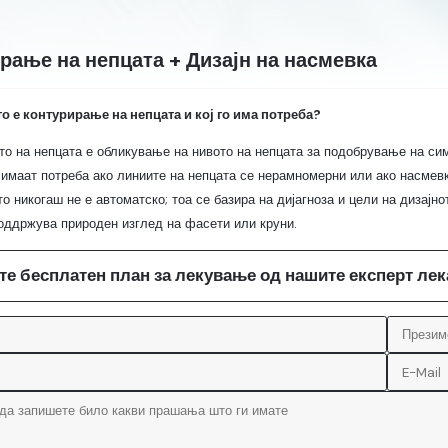
рање на непцата + Дизајн на насмевка
о е контурирање на непцата и кој го има потреба?
о на непцата е обликување на нивото на непцата за подобрување на сим
 имаат потреба ако линиите на непцата се нерамномерни или ако насмевк
о никогаш не е автоматско; тоа се базира на дијагноза и цели на дизајн
поддржува природен изглед на фасети или круни.
те бесплатен план за лекување од нашите експерт ле