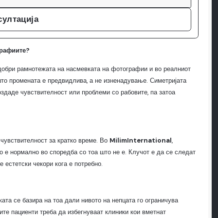
султација
графиите?
одобри рамнотежата на насмевката на фотографии и во реалниот
што промената е предвидлива, а не изненадување. Симетријата
оздаде чувствителност или проблеми со рабовите, па затоа
 чувствителност за кратко време. Во
MilimInternational
,
о е нормално во споредба со тоа што не е. Клучот е да се следат
 естетски чекори кога е потребно.
уката се базира на тоа дали нивото на непцата го ограничува
те пациенти треба да избегнуваат клиники кои вметнат