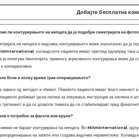
Добијте бесплатна кон
оже ли контурирањето на непцата да ја подобри симетријата на фото
метријата на непцата е видлива, контурирањето може значително да ја п
limInternational
, холандските пациенти имаат преглед однапред така 
а ја почитува биологијата: премногу агресивното контурирање може да с
е конзервативно.
али боли и колку време трае опоравувањето?
а зависи од методот и обемот. Повеќето пациенти имаат благо нежност и
пациенти добиваат јасна патека за лекување, инструкции за хигиена и шт
о третманот и да се дозволи ткивата да се стабилизираат пред финалните
али е потребно за фасети или круни?
смевки не бараат контурирање на непцата. Во
MilimInternational
, одл
ропорционирање на забите или создава видлива нерамнотежа. Холандски