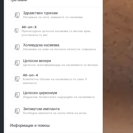
Здравствен туризам
Патување за нега, заминете со насмевка
All-on-X
Прилагодена целосна насмевка со висока арка,
усогласена со вас
Холивудска насмевка
Насмевка на ниво на познати личности, совршена
Целосни венери
Целосна трансформација на насмевката со венери
All-on-4
Комплетна обнова на насмевката со само 4
импланти
Целосен циркониум
Издржлив, безметален надградба на насмевката
Зигоматски импланти
Безбедни импланти за низок обем на коска
Информации и помош