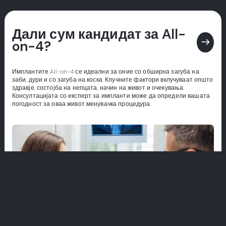
Дали сум кандидат за All-
east
on-4?
Имплантите All-on-4 се идеални за оние со обширна загуба на
заби, дури и со загуба на коска. Клучните фактори вклучуваат општо
здравје, состојба на непцата, начин на живот и очекувања.
Консултацијата со експерт за импланти може да определи вашата
погодност за оваа живот менувачка процедура.