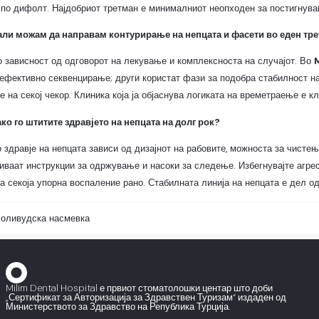
по дифолт. Најдобриот третман е минималниот неопходен за постигнува
али можам да направам контурирање на непцата и фасети во еден тр
о зависност од одговорот на лекување и комплексноста на случајот. Во
ефективно секвенцирање; други користат фази за подобра стабилност на
 на секој чекор. Клиника која ја објаснува логиката на времетраење е кл
ко го штитите здравјето на непцата на долг рок?
 здравје на непцата зависи од дизајнот на рабовите, можноста за чисте
иваат инструкции за одржување и насоки за следење. Избегнувајте агре
 ја секоја упорна воспаление рано. Стабилната линија на непцата е дел о
оливудска насмевка
Milim Dental Hospital е првиот стоматолошки центар што доби
„Сертификат за Авторизација за Здравствен Туризам“ издаден од
Министерството за Здравство на Република Турција.