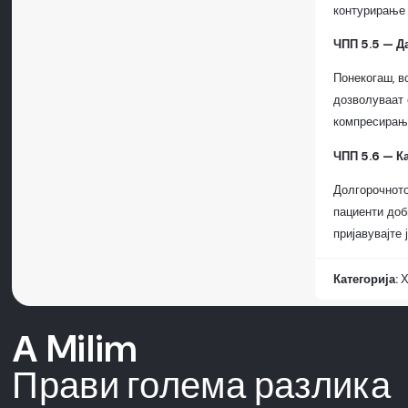
контурирање 
ЧПП 5.5 — Д
Понекогаш, в
дозволуваат 
компресирање
ЧПП 5.6 — Ка
Долгорочното
пациенти доб
пријавувајте
Категорија:
Х
А Milim
Прави голема разлика