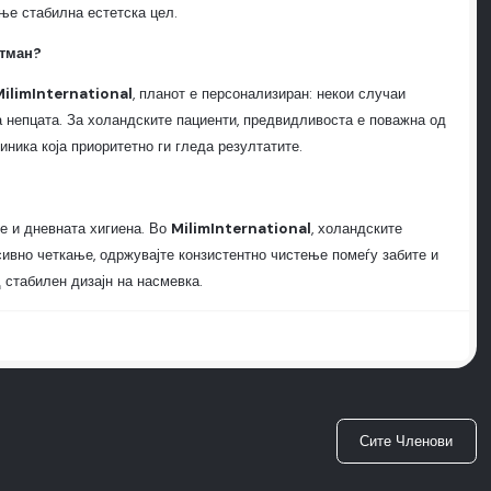
ње стабилна естетска цел.
етман?
MilimInternational
, планот е персонализиран: некои случаи
 непцата. За холандските пациенти, предвидливоста е поважна од
иника која приоритетно ги гледа резултатите.
ње и дневната хигиена. Во
MilimInternational
, холандските
сивно четкање, одржувајте конзистентно чистење помеѓу забите и
д стабилен дизајн на насмевка.
Сите Членови