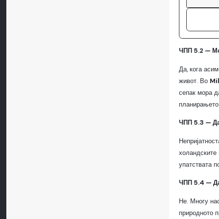
ЧПП 5.2 — М
Да, кога аси
живот. Во
Mi
сепак мора д
планирањето 
ЧПП 5.3 — Д
Непријатност
холандските 
упатствата п
ЧПП 5.4 — Д
Не. Многу на
природното п