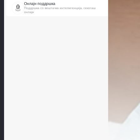
Онлајн поддршка
Поддршка со вештачка интелигенција, секогаш
онлајн