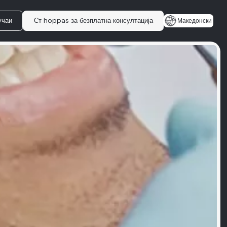
учаи
Ст hoppas за безплатна консултација
Македонски