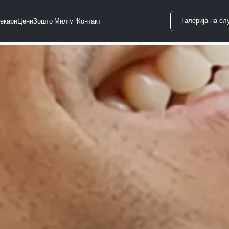
Галерија на сл
екари
Цени
Зошто Милім?
Контакт