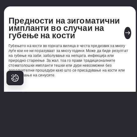
Предности на зигоматични
импланти во случаи на
east
губење на кости
Губењето на кости во горната вилица е честа предизвик за многу
луѓе кои не ни поразуваат за многу години. Може да биде резултат
на губење на заби, заболување на непцата, инфекција или
природно стареење. За жал, тоа го прави традиционалните
стоматолошки импланти тешки или дури невозможни без
дополнителни процедури како што се присадување на кости или
подигнување на синусите.