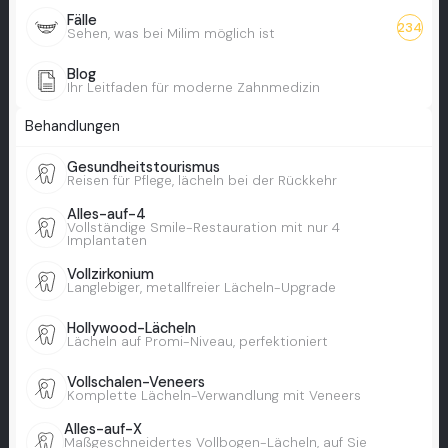
Fälle
234
Sehen, was bei Milim möglich ist
Blog
Ihr Leitfaden für moderne Zahnmedizin
Behandlungen
Gesundheitstourismus
Reisen für Pflege, lächeln bei der Rückkehr
Alles-auf-4
Vollständige Smile-Restauration mit nur 4
Implantaten
Vollzirkonium
Langlebiger, metallfreier Lächeln-Upgrade
Hollywood-Lächeln
Lächeln auf Promi-Niveau, perfektioniert
Vollschalen-Veneers
Komplette Lächeln-Verwandlung mit Veneers
Alles-auf-X
Maßgeschneidertes Vollbogen-Lächeln, auf Sie