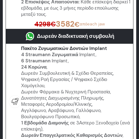
2 Επισκέψεις Απαιτούνται:
Κάθε επίσκεψη διαρκεί 1
εβδομάδα, με έως 3 μήνες περίοδο επούλωσης
μεταξύ τους.
3582
4298
€
€
από
each jaw
Δωρεάν διαδικτυακή συμβουλή
Πακέτο Ζυγωματικών Δοντιών Implant
4 Straumann Ζυγωματικά
Implant,
6 Straumann
Implant,
24 Κορώνα
,
Δωρεάν Συμβουλευτική & Σχέδιο Θεραπείας,
Ψηφιακή Ροή Εργασίας / Ψηφιακό Σχέδιο
Χαμόγελου,
Δωρεάν Φάρμακα & Νυχτερινή Προστασία,
Δυνατότητες Διαχωρισμένης Πληρωμής,
Μεταφορές Αεροδρομίου/Κλινικής,
Αγγλόφωνο, Αραβόφωνο, Γαλλόφωνο,
Βουλγαρόφωνο Προσωπικό,
1 Εβδομάδα Διαμονής
σε 3Αστερο Ξενοδοχείο (ανά
επίσκεψη),
Δωρεάν Επαγγελματικός Καθαρισμός Δοντιών
,