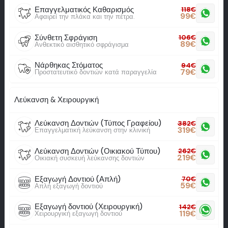
Επαγγελματικός Καθαρισμός
118
€
99
€
Αφαιρεί την πλάκα και την πέτρα.
Σύνθετη Σφράγιση
106
€
89
€
Ανθεκτικό αισθητικό σφράγισμα
Νάρθηκας Στόματος
94
€
79
€
Προστατευτικό δοντιών κατά παραγγελία
Λεύκανση & Χειρουργική
Λεύκανση Δοντιών (Τύπος Γραφείου)
382
€
319
€
Επαγγελματική λεύκανση στην κλινική
Λεύκανση Δοντιών (Οικιακού Τύπου)
262
€
219
€
Οικιακή συσκευή λεύκανσης δοντιών
Εξαγωγή Δοντιού (Απλή)
70
€
59
€
Απλή εξαγωγή δοντιού
Εξαγωγή δοντιού (Χειρουργική)
142
€
119
€
Χειρουργική εξαγωγή δοντιού