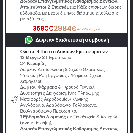
Δωρεάν Επαγγελματικός Καθαρισμός Δοντιών
,
Απαιτούνται 2 Επισκέψεις:
Κάθε επίσκεψη διαρκεί 1
εβδομάδα, με μέχρι 3 μήνες διάστημα επούλωσης
μεταξύ τους.
2984
3580
€
€
από
each jaw
Δωρεάν διαδικτυακή συμβουλή
Όλα σε 6 Πακέτο Δοντιών Εμφυτευμάτων
12 Μεγγεν ST
Εμφύτευμα,
24 Κεραμίδι
,
Δωρεάν Διαβούλευση & Σχέδιο Θεραπείας,
Ψηφιακή Ροή Εργασίας / Ψηφιακό Σχέδιο
Χαμόγελου,
Δωρεάν Φάρμακα & Φρουρό Γεννιάλ,
Δυνατότητες Διαχωρισμένης Πληρωμής,
Μεταφορές Αεροδρομίου/Κλινικής,
Αγγλόφωνο, Αραβόφωνο, Γαλλόφωνο,
Βουλγαρόφωνο Προσωπικό,
1 Εβδομάδα Διαμονής
σε Ξενοδοχείο 3 Αστερών
(ανά επίσκεψη),
Δωρεάν Επαγγελματικός Καθαρισμός Δοντιών
,