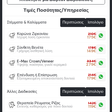
Τιμές Ποσότητας/Υπηρεσίας
Στέμματα & Καλύμματα
Περιπτώσεις
Ιστολόγιο
Κορώνα Ζιρκονίου
210
€
175
€
Ισχυρή λύση ζιρκονίου
Σύνθετη Βενέτα
178
€
149
€
Γρήγορη αισθητική λύση
E-Max Crown/Veneer
334
€
279
€
Υψηλής ποιότητας γυαλί κεραμικό
Επένδυση ή Επίστρωση
214
€
179
€
Εξατομικευμένη αποκατάσταση δοντιού
Άλλες Διαδικασίες
Περιπτώσεις
Ιστολόγιο
Θεραπεία Ρέυματος Ρίζας
142
€
119
€
Εκτενής καθαρισμός για πόνο δοντιού