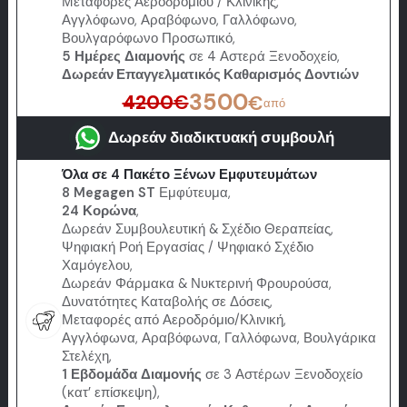
Μεταφορές Αεροδρομίου / Κλινικής,
Αγγλόφωνο, Αραβόφωνο, Γαλλόφωνο,
Βουλγαρόφωνο Προσωπικό,
5 Ημέρες Διαμονής
σε 4 Αστερά Ξενοδοχείο,
Δωρεάν Επαγγελματικός Καθαρισμός Δοντιών
3500
4200
€
€
από
Δωρεάν διαδικτυακή συμβουλή
Όλα σε 4 Πακέτο Ξένων Εμφυτευμάτων
8 Megagen ST
Εμφύτευμα,
24 Κορώνα
,
Δωρεάν Συμβουλευτική & Σχέδιο Θεραπείας,
Ψηφιακή Ροή Εργασίας / Ψηφιακό Σχέδιο
Χαμόγελου,
Δωρεάν Φάρμακα & Νυκτερινή Φρουρούσα,
Δυνατότητες Καταβολής σε Δόσεις,
Μεταφορές από Αεροδρόμιο/Κλινική,
Αγγλόφωνα, Αραβόφωνα, Γαλλόφωνα, Βουλγάρικα
Στελέχη,
1 Εβδομάδα Διαμονής
σε 3 Αστέρων Ξενοδοχείο
(κατ’ επίσκεψη),