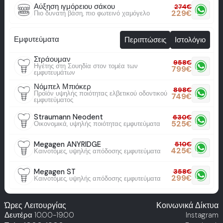
Αύξηση ιγμόρειου σάκου
274
€
229
€
Πιο δυνατή βάση, πιο φωτεινό χαμόγελο
Εμφυτεύματα
Περιπτώσεις
Ιστολόγιο
Στράουμαν
958
€
Ηγέτης στη Σουηδία στον τομέα των
799
€
εμφυτευμάτων
Νόμπελ Μπιόκερ
898
€
Προϊόν υψηλής ποιότητας ελβετικού οδοντικού
749
€
εμφυτεύματος
Straumann Neodent
630
€
525
€
Οικονομικά, υψηλής ποιότητας εμφυτεύματα
Megagen ANYRIDGE
510
€
425
€
Καινοτόμες, υψηλής απόδοσης εμφυτεύματα
Megagen ST
358
€
299
€
Καινοτόμες, υψηλής απόδοσης εμφυτεύματα
Ώρες Λειτουργίας
Κοινωνικά Δίκτυα
Δευτέρα
10.00-19.00
Instagram