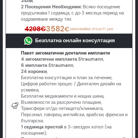
Зъби
,
2 Посещения Необходими:
Всяко посещение
продължава 1 седмица, с до 3 месеца период на
оздравяване между тях.
3582
4298
€
€
започвайки от
each jaw
Безплатна онлайн консултация
Пакет зигоматични дентални импланти
4 зигоматични импланта Straumann
,
6 импланта Straumann
,
24 коронки
,
Безплатна консултация и план за лечение,
Цифров работен процес / Дигитален дизайн на
усмивка,
Безплатни медикаменти и нощна шина,
Възможности за разсрочено плащане,
Трансфери от/до летището/клиниката,
Персонал, говорещ английски, арабски, френски и
български,
1 седмица престой
в 3-звезден хотел (на
посещение),