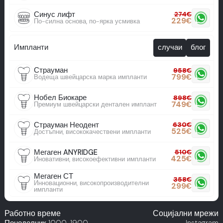
Синус лифт
274
€
229
€
По-силна основа, по-ярка усмивка
Импланти
случаи
блог
Страуман
958
€
799
€
Водеща швейцарска марка импланти
Нобел Биокаре
898
€
749
€
Премиум швейцарски дентален имплант
Страуман Неодент
630
€
525
€
Достъпни, висококачествени импланти
Мегаген ANYRIDGE
510
€
425
€
Иновативни, високоефективни импланти
Мегаген СТ
358
€
Инновационни, високопроизводителни
299
€
импланти
Работно време
Социјални мрежи