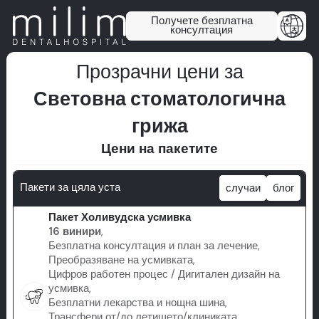
Получете безплатна
консултация
Прозрачни цени за
Световна стоматологична
грижа
Цени на пакетите
Пакети за цяла уста
случаи
блог
Пакет Холивудска усмивка
16 винири
,
Безплатна консултация и план за лечение,
Преобразяване на усмивката,
Цифров работен процес / Дигитален дизайн на
усмивка,
Безплатни лекарства и нощна шина,
Трансфери от/до летището/клиниката,