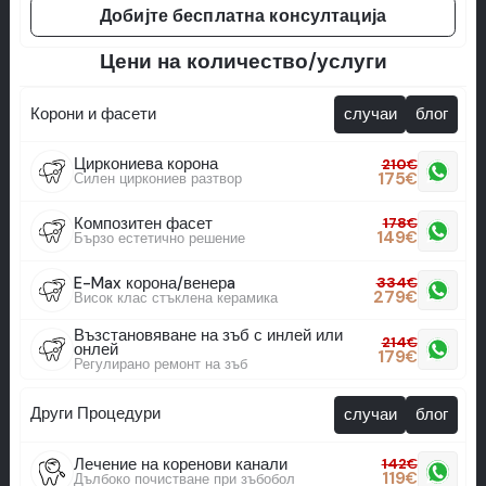
Добијте бесплатна консултација
Цени на количество/услуги
Корони и фасети
случаи
блог
Циркониева корона
210
€
175
€
Силен циркониев разтвор
Композитен фасет
178
€
149
€
Бързо естетично решение
E-Max корона/венерa
334
€
279
€
Висок клас стъклена керамика
Възстановяване на зъб с инлей или
214
€
онлей
179
€
Регулирано ремонт на зъб
Други Процедури
случаи
блог
Лечение на коренови канали
142
€
119
€
Дълбоко почистване при зъбобол