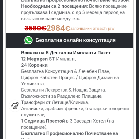
Безплатно професионално почистване на зъби
,
Необходими са 2 посещения:
Всяко посещение
продължава 1 седмица, с до 3 месеца период на
възстановяване между тях.
2984
3580
€
€
започвайки от
each jaw
Безплатна онлайн консултация
Всички на 6 Дентални Импланти Пакет
12 Megagen ST
Имплант,
24 Коронки
,
Безплатна Консултация & Лечебен План,
Цифров Работен Процес / Цифров Дизайн на
Усмивката,
Безплатни Лекарства & Нощна Защита,
Възможности за Разделено Плащане,
Трансфери от Летище/Клиника,
Английски, арабски, френски, български говорещи
служители,
1 Седмица Престой
в 3 Звезден Хотел (на
посещение),
Безплатно Професионално Почистване на