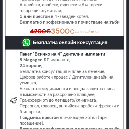
Английски, арабски, френски и български
говорещи служители,
5 дни престой
в 4-звезден хотел,
Безплатно професионално почистване на зъби
3500
4200
€
€
започвайки от
Безплатна онлайн консултация
Пакет "Всичко на 4" дентални импланти
8 Megagen ST
импланта,
24 корони
,
Безплатна консултация и план за лечение,
Цифров работен процес / Дигитален дизайн на
усмивка,
Безплатни медикаменти и нощна защитна шина,
Възможности за разсрочено плащане,
Трансфери от/до летището/клиниката,
Персонал, говорещ английски, арабски, френски и
български,
1 седмица престой
в 3-звезден хотел (при
посещение),