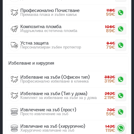
Професионално Почистване
118
€
99
€
Премахва плака и зъбен камък
Композитна пломба
106
€
89
€
Издръжлива естетична пломба
Устна защита
94
€
79
€
Персонализиран зъбен протектор
Избелване и хирургия
Избелване на зъби (Офисен тип)
382
€
319
€
Професионално избелване в клиника
Избелване на зъби (Тип у дома)
262
€
219
€
Комплект за избелване на зъби за у дома
Извлечение на зъб (прост)
70
€
59
€
Просто извлечение на зъб
Извличане на зъб (хирургично)
142
€
119
€
Хирургично извличане на зъб